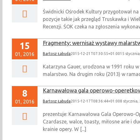
Świdnicki Ośrodek Kultury przygotował na
pozycje takie jak przegląd Truskawka i Wi
Recenzji. ŚOK czeka na zgłoszenia wykon
Fragmenty: wernisaż wystawy malarst
15
01, 2016
Bartosz Łabuda
2015-12-21T07:30:55+01:00
15 stycznia
Katarzyna Gauer, urodzona w 1991 roku w 
malarstwo. Na drugim roku (2013) w ramach
Karnawałowa gala operowo-operetko
8
01, 2016
Bartosz Łabuda
2015-12-17T08:36:44+01:00
8 stycznia,
prezentuje: Karnawałowa Gala Operowo-Oper
Czardasze, walce, toasty, miłosne arie i 
krainie opery. W [...]