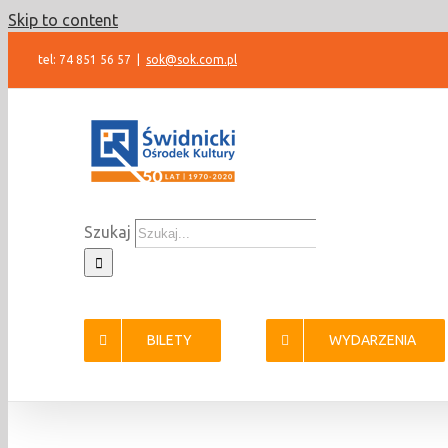
Skip to content
tel: 74 851 56 57
|
sok@sok.com.pl
Szukaj
BILETY
WYDARZENIA