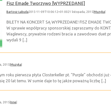
Fisz Emade Tworzywo [WYPRZEDANE]
Bartosz Łabuda
2015-11-09T10:06:12+01:00
21 listopada, 2015
|
Muzyka
|
BILETY NA KONCERT SĄ WYPRZEDANE! FISZ EMADE TWORZ
W sprawie współpracy sponsorskiej zapraszamy do KONTAK
Waglewscy, prywatnie rodzeni bracia a zawodowo duet pr
wydali 9 [...]
a, 2015
|
Muzyka
|
ym roku pierwsza płyta Closterkeller pt. "Purple" obchodzi już
ię 20 lat temu. W sumie daje to tę jakże poważną liczbę [...]
a, 2015
|
Inne
|