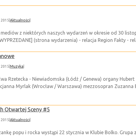
, 2015
|
Aktualności
|
 mediów z niektórych naszych wydarzeń w okresie od 30 listo
WYPRZEDANE] (strona wydarzenia) - relacja Region Fakty - relac
anowe
, 2015
|
Muzyka
|
0 Ewa Rzetecka - Niewiadomska (Łódź / Genewa) organy Hubert
arcjanna Myrlak (Wrocław / Warszawa) mezzosopran Zuzanna B
ch Otwartej Sceny #5
, 2015
|
Aktualności
|
zankę popu i rocka wystąpi 22 stycznia w Klubie Bolko. Grupa 