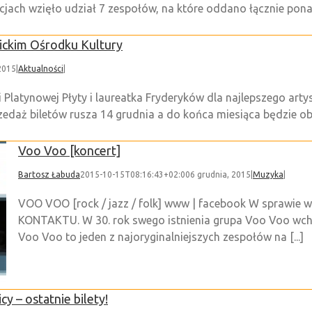
acjach wzięło udział 7 zespołów, na które oddano łącznie po
ickim Ośrodku Kultury
2015
|
Aktualności
|
Platynowej Płyty i laureatka Fryderyków dla najlepszego artys
przedaż biletów rusza 14 grudnia a do końca miesiąca będzie
Voo Voo [koncert]
Bartosz Łabuda
2015-10-15T08:16:43+02:00
6 grudnia, 2015
|
Muzyka
|
VOO VOO [rock / jazz / folk] www | facebook W sprawie 
KONTAKTU. W 30. rok swego istnienia grupa Voo Voo wcho
Voo Voo to jeden z najoryginalniejszych zespołów na [...]
y – ostatnie bilety!