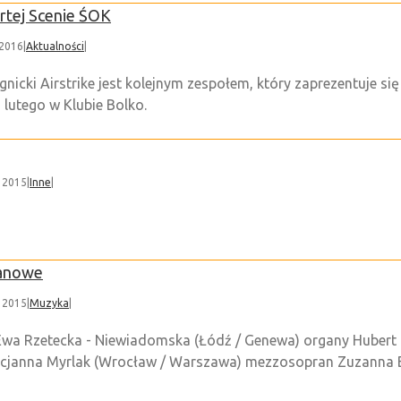
rtej Scenie ŚOK
 2016
|
Aktualności
|
gnicki Airstrike jest kolejnym zespołem, który zaprezentuje si
 lutego w Klubie Bolko.
, 2015
|
Inne
|
anowe
, 2015
|
Muzyka
|
0 Ewa Rzetecka - Niewiadomska (Łódź / Genewa) organy Hubert
arcjanna Myrlak (Wrocław / Warszawa) mezzosopran Zuzanna B