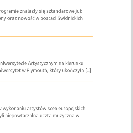
rogramie znalazły się sztandarowe już
eny oraz nowość w postaci Świdnickich
niwersytecie Artystycznym na kierunku
ersytet w Plymouth, który ukończyła [...]
 w wykonaniu artystów scen europejskich
zyli niepowtarzalna uczta muzyczna w