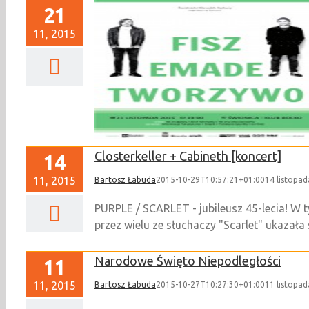
21
11, 2015
 [WYPRZEDANE]
Closterkeller + Cabineth [koncert]
14
11, 2015
Bartosz Łabuda
2015-10-29T10:57:21+01:00
14 listopad
PURPLE / SCARLET - jubileusz 45-lecia! W t
przez wielu ze słuchaczy "Scarlet" ukazała s
Narodowe Święto Niepodległości
11
11, 2015
Bartosz Łabuda
2015-10-27T10:27:30+01:00
11 listopad