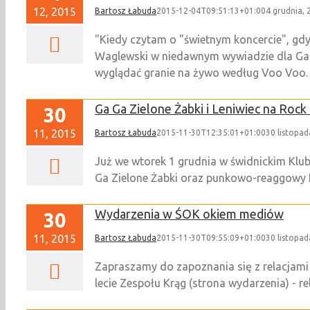
12, 2015
Bartosz Łabuda
2015-12-04T09:51:13+01:00
4 grudnia, 
"Kiedy czytam o "świetnym koncercie", gdy
Waglewski w niedawnym wywiadzie dla Gaze
wyglądać granie na żywo według Voo Voo.
Ga Ga Zielone Żabki i Leniwiec na Rock
30
11, 2015
Bartosz Łabuda
2015-11-30T12:35:01+01:00
30 listopad
Już we wtorek 1 grudnia w świdnickim Kl
Ga Zielone Żabki oraz punkowo-reaggowy L
Wydarzenia w ŚOK okiem mediów
30
11, 2015
Bartosz Łabuda
2015-11-30T09:55:09+01:00
30 listopad
Zapraszamy do zapoznania się z relacjami
lecie Zespołu Krąg (strona wydarzenia) - rel