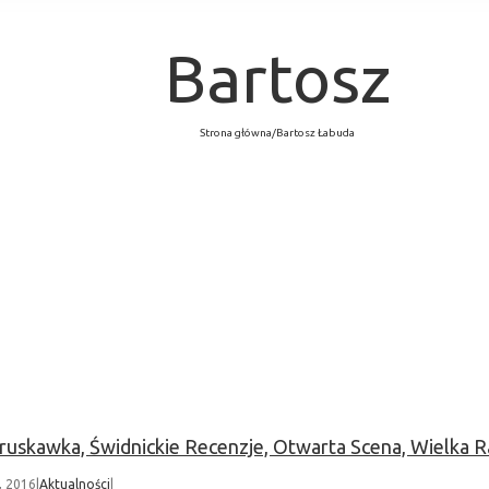
Bartosz
Strona główna
/
Bartosz Łabuda
ruskawka, Świdnickie Recenzje, Otwarta Scena, Wielka 
, 2016
|
Aktualności
|