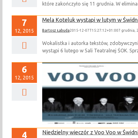
które zakończyło się 11 grudnia. W elimin
Mela Koteluk wystąpi w lutym w Świdn
7
12, 2015
Bartosz Łabuda
2015-12-07T15:27:12+01:00
7 grudnia, 
Wokalistka i autorka tekstów, zdobywczyni 
wystąpi 6 lutego w Sali Teatralnej ŚOK. S
6
12, 2015
cert]
Niedzielny wieczór z Voo Voo w Świdnic
4