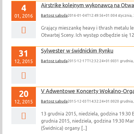
Airstrike kolejnym wykonawcą na Otwa
4
01, 2016
Bartosz Łabuda
2016-01-04T12:49:56+01:00
4 stycznia,
Grający mieszankę heavy i thrash metalu le
Otwartej Sceny. Ich występ odbędzie się 12
Sylwester w świdnickim Rynku
31
12, 2015
Bartosz Łabuda
2015-12-17T12:32:24+01:00
31 grudnia
V Adwentowe Koncerty Wokalno-Org
20
12, 2015
Bartosz Łabuda
2015-12-03T14:32:24+01:00
20 grudnia
13 grudnia 2015, niedziela, godzina 19.3
grudnia 2015, niedziela, godzina 19.30 M
(Świdnica) organy [...]