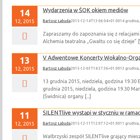
Wydarzenia w ŚOK okiem mediów
14
12, 2015
Bartosz Łabuda
2015-12-14T13:06:04+01:00
14 grudnia
Zapraszamy do zapoznania się z relacjami
Alchemia teatralna „Gwałtu co się dzieje” [
V Adwentowe Koncerty Wokalno-Org
13
12, 2015
Bartosz Łabuda
2015-12-03T14:37:36+01:00
13 grudnia
13 grudnia 2015, niedziela, godzina 19.3
grudnia 2015, niedziela, godzina 19.30 M
(Świdnica) organy [...]
SILENTlive wystąpi w styczniu w rama
11
12, 2015
Bartosz Łabuda
2015-12-11T12:07:12+01:00
11 grudnia
Wałbrzyski zespół SILENTlive grający mies