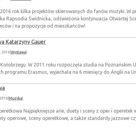
 2016 rok kilka projektów skierowanych do fanów muzyki. W p
elka Rapsodia Świdnicka, odświeżona kontynuacja Otwartej Sc
awców i na propozycje od mieszkańców!
wa Katarzyny Gauer
, 2016
|
Wystawa
|
Kołobrzegu. W 2011 roku rozpoczęła studia na Poznańskim U
 programu Erasmus, wyjechała na 6 miesięcy do Anglii na Uniw
wa
 2016
|
Muzyka
|
etkowa Najpiękniejsze arie, duety i sceny z oper i operetek
duety operowe, sceny operetkowe, a także standardy jazzowe c