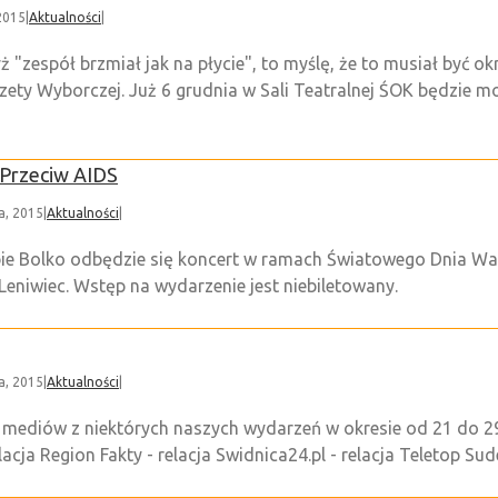
2015
|
Aktualności
|
ż "zespół brzmiał jak na płycie", to myślę, że to musiał być 
ty Wyborczej. Już 6 grudnia w Sali Teatralnej ŚOK będzie mo
 Przeciw AIDS
a, 2015
|
Aktualności
|
ubie Bolko odbędzie się koncert w ramach Światowego Dnia W
eniwiec. Wstęp na wydarzenie jest niebiletowany.
a, 2015
|
Aktualności
|
 mediów z niektórych naszych wydarzeń w okresie od 21 do 29
acja Region Fakty - relacja Swidnica24.pl - relacja Teletop Sudet