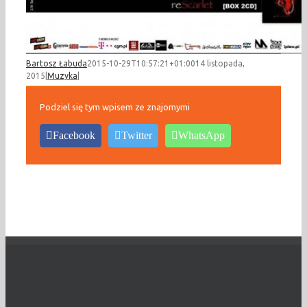
Bartosz Łabuda
2015-10-29T10:57:21+01:00
14 listopada,
2015
|
Muzyka
|
Podziel się tym wpisem ze znajomymi
Facebook
Twitter
WhatsApp