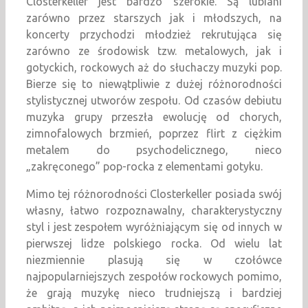
Closterkeller jest bardzo szerokie. Są lubiani
zarówno przez starszych jak i młodszych, na
koncerty przychodzi młodzież rekrutująca się
zarówno ze środowisk tzw. metalowych, jak i
gotyckich, rockowych aż do słuchaczy muzyki pop.
Bierze się to niewątpliwie z dużej różnorodności
stylistycznej utworów zespołu. Od czasów debiutu
muzyka grupy przeszła ewolucję od chorych,
zimnofalowych brzmień, poprzez flirt z ciężkim
metalem do psychodelicznego, nieco
„zakręconego” pop-rocka z elementami gotyku.
Mimo tej różnorodności Closterkeller posiada swój
własny, łatwo rozpoznawalny, charakterystyczny
styl i jest zespołem wyróżniającym się od innych w
pierwszej lidze polskiego rocka. Od wielu lat
niezmiennie plasują się w czołówce
najpopularniejszych zespołów rockowych pomimo,
że grają muzykę nieco trudniejszą i bardziej