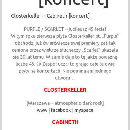
Closterkeller + Cabineth [koncert]
PURPLE / SCARLET – jubileusz 45-lecia!
W tym roku pierwsza płyta Closterkeller pt. „Purple”
obchodzi już ćwierćwiecze swej premiery zaś tak
ceniona przez wielu ze słuchaczy „Scarlet” ukazała
się 20 lat temu. W sumie daje to tę jakże poważną
liczbę 45. 😉 Zespół uczci to grając całe te dwie
płyty na koncertach. Nie pominą ani jednego
utworu…
CLOSTERKELLER
[Warszawa – atmospheric-dark rock]
www
|
facebook
|
myspace
CABINETH