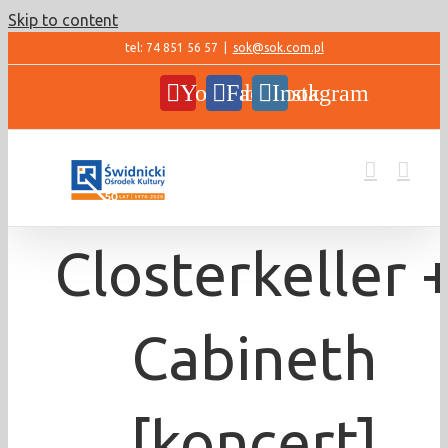
Skip to content
tel: 74 851 56 57
|
sok@sok.com.pl
YouTube
Facebook
Instagram
Closterkeller 
Cabineth
[koncert]