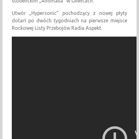
studenckim „Anomalia” w Gliwicach.
Utwór „Hypersonic” pochodzący z nowej płyty
dotarł po dwóch tygodniach na pierwsze miejsce
Rockowej Listy Przebojów Radia Aspekt.