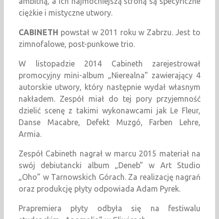
ambitną, a ich najmocniejszą stroną są specyficzne
ciężkie i mistyczne utwory.
CABINETH
powstał w 2011 roku w Zabrzu. Jest to
zimnofalowe, post-punkowe trio.
W listopadzie 2014 Cabineth zarejestrował
promocyjny mini-album „Nierealna” zawierający 4
autorskie utwory, który następnie wydał własnym
nakładem. Zespół miał do tej pory przyjemność
dzielić scenę z takimi wykonawcami jak Le Fleur,
Danse Macabre, Defekt Muzgó, Farben Lehre,
Armia.
Zespół Cabineth nagrał w marcu 2015 materiał na
swój debiutancki album „Deneb” w Art Studio
„Oho” w Tarnowskich Górach. Za realizację nagrań
oraz produkcję płyty odpowiada Adam Pyrek.
Prapremiera płyty odbyła się na festiwalu