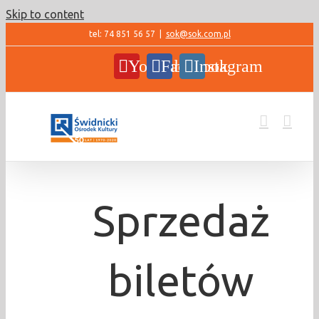
Skip to content
tel: 74 851 56 57
|
sok@sok.com.pl
YouTube
Facebook
Instagram
Sprzedaż
biletów