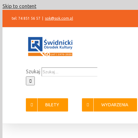
Skip to content
tel: 74 851 56 57
|
sok@sok.com.pl
Szukaj
BILETY
WYDARZENIA