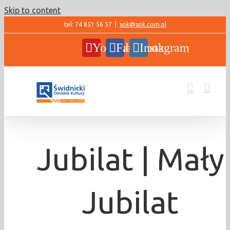
Skip to content
tel: 74 851 56 57
|
sok@sok.com.pl
YouTube
Facebook
Instagram
Jubilat | Mały
Jubilat