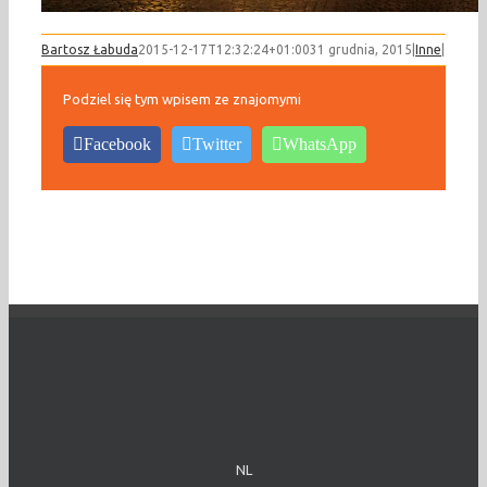
Bartosz Łabuda
2015-12-17T12:32:24+01:00
31 grudnia, 2015
|
Inne
|
Podziel się tym wpisem ze znajomymi
Facebook
Twitter
WhatsApp
NL