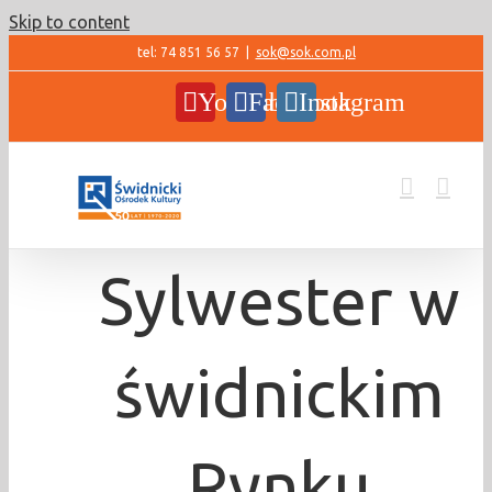
Skip to content
tel: 74 851 56 57
|
sok@sok.com.pl
YouTube
Facebook
Instagram
Sylwester w
świdnickim
Rynku