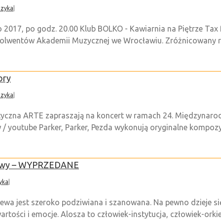
zyka
|
 2017, po godz. 20.00 Klub BOLKO - Kawiarnia na Piętrze Tax
solwentów Akademii Muzycznej we Wrocławiu. Zróżnicowany r
ory
zyka
|
styczna ARTE zapraszają na koncert w ramach 24. Międzynar
ww / youtube Parker, Parker, Pezda wykonują oryginalne komp
szowy – WYPRZEDANE
yka
|
jewa jest szeroko podziwiana i szanowana. Na pewno dzieje si
tości i emocje. Alosza to człowiek-instytucja, człowiek-orkies