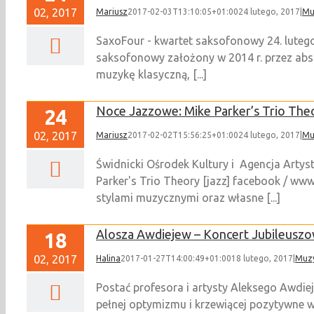
02, 2017
Mariusz
2017-02-03T13:10:05+01:00
24 lutego, 2017
|
Mu
SaxoFour - kwartet saksofonowy 24. lutego
saksofonowy założony w 2014 r. przez ab
muzykę klasyczną, [...]
Noce Jazzowe: Mike Parker’s Trio The
24
02, 2017
Mariusz
2017-02-02T15:56:25+01:00
24 lutego, 2017
|
Mu
Świdnicki Ośrodek Kultury i Agencja Arty
Parker's Trio Theory [jazz] facebook / w
stylami muzycznymi oraz własne [...]
Alosza Awdiejew – Koncert Jubileu
18
02, 2017
Halina
2017-01-27T14:00:49+01:00
18 lutego, 2017
|
Muz
Postać profesora i artysty Aleksego Awdie
pełnej optymizmu i krzewiącej pozytywne war