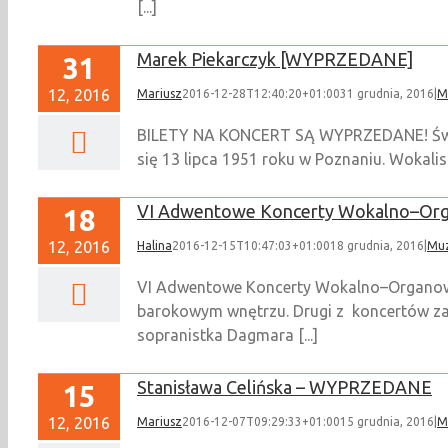
[...]
Marek Piekarczyk [WYPRZEDANE]
31
12, 2016
Mariusz
2016-12-28T12:40:20+01:00
31 grudnia, 2016
|
M
BILETY NA KONCERT SĄ WYPRZEDANE! Świdni
się 13 lipca 1951 roku w Poznaniu. Wokalist
VI Adwentowe Koncerty Wokalno–Or
18
12, 2016
Halina
2016-12-15T10:47:03+01:00
18 grudnia, 2016
|
Mu
VI Adwentowe Koncerty Wokalno–Organowe 
barokowym wnętrzu. Drugi z koncertów zap
sopranistka Dagmara [...]
Stanisława Celińska – WYPRZEDANE
15
12, 2016
Mariusz
2016-12-07T09:29:33+01:00
15 grudnia, 2016
|
M