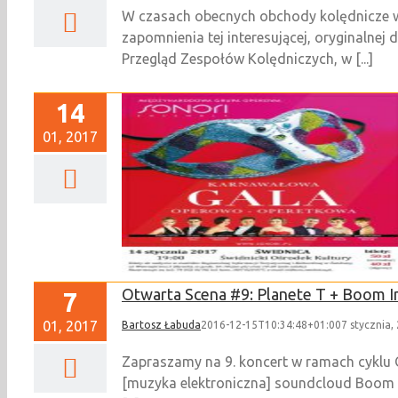
W czasach obecnych obchody kolędnicze w 
zapomnienia tej interesującej, oryginalnej
Przegląd Zespołów Kolędniczych, w [...]
14
01, 2017
rowo-Operetkowa
Otwarta Scena #9: Planete T + Boom I
7
01, 2017
Bartosz Łabuda
2016-12-15T10:34:48+01:00
7 stycznia,
Zapraszamy na 9. koncert w ramach cyklu O
[muzyka elektroniczna] soundcloud Boom i