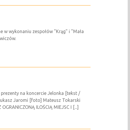
ne w wykonaniu zespołów "Krąg" i "Mała
ewiczów.
rezenty na koncercie Jelonka [tekst /
Łukasz Jaromi [foto] Mateusz Tokarski
Z OGRANICZONĄ ILOŚCIĄ MIEJSC I [...]