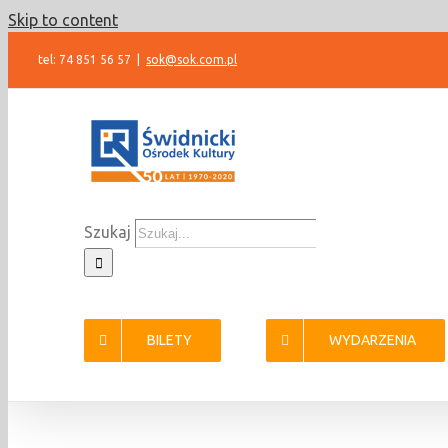
Skip to content
tel: 74 851 56 57
|
sok@sok.com.pl
Szukaj
BILETY
WYDARZENIA