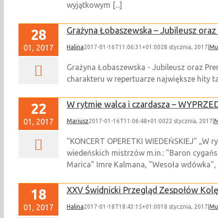
wyjątkowym [...]
Grażyna Łobaszewska – Jubileusz oraz
28
01, 2017
Halina
2017-01-16T11:06:31+01:00
28 stycznia, 2017
|
Mu
Grażyna Łobaszewska - Jubileusz oraz Premi
charakteru w repertuarze największe hity ta
W rytmie walca i czardasza – WYPRZ
22
01, 2017
Mariusz
2017-01-16T11:06:48+01:00
22 stycznia, 2017
|
M
"KONCERT OPERETKI WIEDEŃSKIEJ" „W rytm
wiedeńskich mistrzów m.in.: "Baron cygań
Marica" Imre Kalmana, "Wesoła wdówka", "Cy
XXV Świdnicki Przegląd Zespołów Kolę
18
01, 2017
Halina
2017-01-18T18:43:15+01:00
18 stycznia, 2017
|
Mu