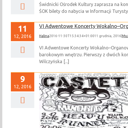
Świdnicki Ośrodek Kultury zaprasza na konc
ŚOK bilety do nabycia w Informacji Turystycz
VI Adwentowe Koncerty Wokalno–Or
11
12, 2016
Halina
2016-11-30T15:34:34+01:00
11 grudnia, 2016
|
Mu
VI Adwentowe Koncerty Wokalno–Organowe 
barokowym wnętrzu. Pierwszy z dwóch konc
Wilczyńska [...]
9
12, 2016
 Heavy Runner