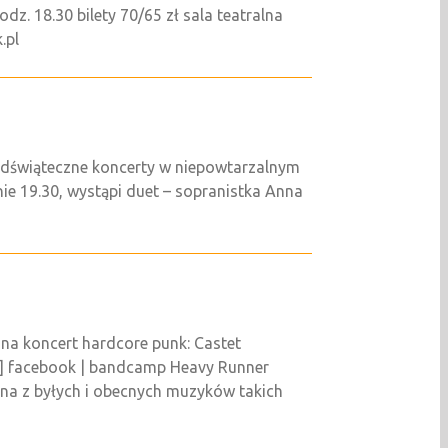
z. 18.30 bilety 70/65 zł sala teatralna
.pl
edświąteczne koncerty w niepowtarzalnym
e 19.30, wystąpi duet – sopranistka Anna
a koncert hardcore punk: Castet
e] facebook | bandcamp Heavy Runner
na z byłych i obecnych muzyków takich