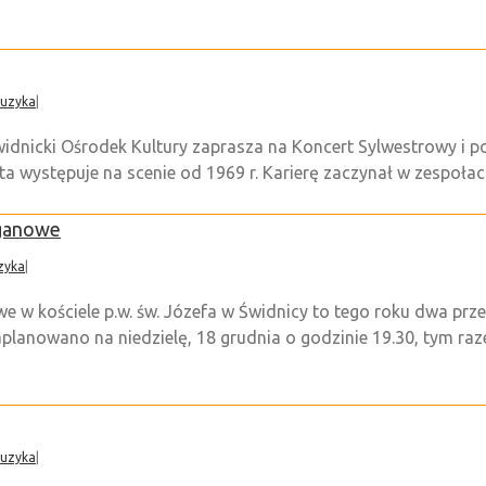
uzyka
|
cki Ośrodek Kultury zaprasza na Koncert Sylwestrowy i pok
a występuje na scenie od 1969 r. Karierę zaczynał w zespołach: 
ganowe
zyka
|
w kościele p.w. św. Józefa w Świdnicy to tego roku dwa prz
lanowano na niedzielę, 18 grudnia o godzinie 19.30, tym raz
uzyka
|