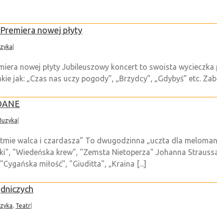
 Premiera nowej płyty
zyka
|
era nowej płyty Jubileuszowy koncert to swoista wycieczka po
kie jak: „Czas nas uczy pogody”, „Brzydcy”, „Gdybyś” etc. Zabrz
EDANE
uzyka
|
ie walca i czardasza” To dwugodzinna „uczta dla melomana
ski", "Wiedeńska krew", "Zemsta Nietoperza" Johanna Strauss
gańska miłość", "Giuditta", „Kraina [...]
dniczych
zyka
,
Teatr
|