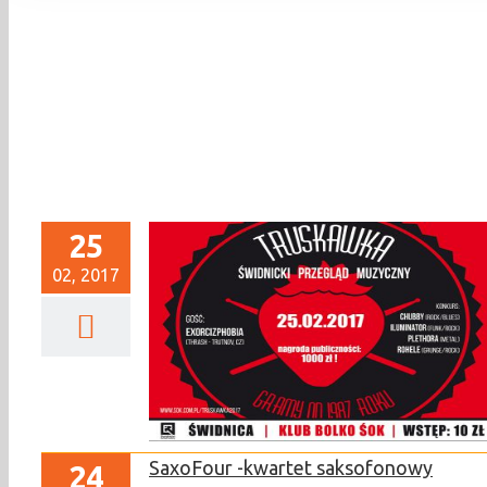
25
02, 2017
rzegląd muzyczny
SaxoFour -kwartet saksofonowy
24