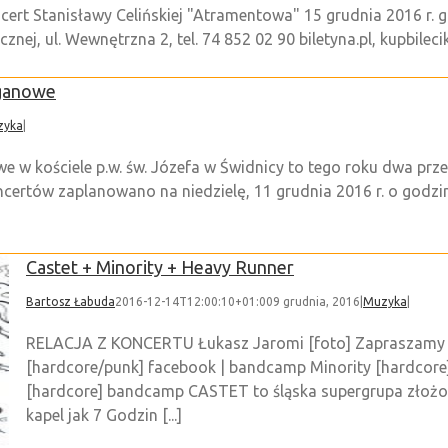
ert Stanisławy Celińskiej "Atramentowa" 15 grudnia 2016 r. god
nej, ul. Wewnętrzna 2, tel. 74 852 02 90 biletyna.pl, kupbilecik
ganowe
zyka
|
w kościele p.w. św. Józefa w Świdnicy to tego roku dwa prz
ertów zaplanowano na niedzielę, 11 grudnia 2016 r. o godzini
Castet + Minority + Heavy Runner
Bartosz Łabuda
2016-12-14T12:00:10+01:00
9 grudnia, 2016
|
Muzyka
|
RELACJA Z KONCERTU Łukasz Jaromi [foto] Zapraszamy n
[hardcore/punk] facebook | bandcamp Minority [hardcor
[hardcore] bandcamp CASTET to śląska supergrupa złożo
kapel jak 7 Godzin [...]