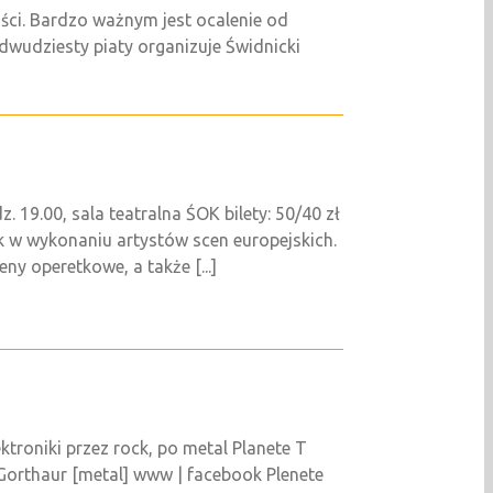
ci. Bardzo ważnym jest ocalenie od
 dwudziesty piaty organizuje Świdnicki
19.00, sala teatralna ŚOK bilety: 50/40 zł
tek w wykonaniu artystów scen europejskich.
ny operetkowe, a także [...]
troniki przez rock, po metal Planete T
Gorthaur [metal] www | facebook Plenete