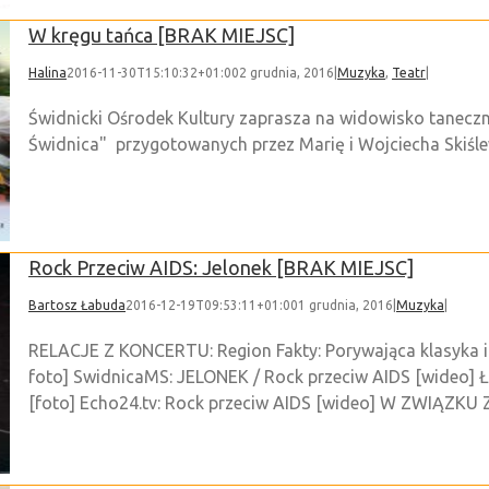
W kręgu tańca [BRAK MIEJSC]
Halina
2016-11-30T15:10:32+01:00
2 grudnia, 2016
|
Muzyka
,
Teatr
|
Świdnicki Ośrodek Kultury zaprasza na widowisko tanecz
Świdnica" przygotowanych przez Marię i Wojciecha Skiśl
Rock Przeciw AIDS: Jelonek [BRAK MIEJSC]
Bartosz Łabuda
2016-12-19T09:53:11+01:00
1 grudnia, 2016
|
Muzyka
|
RELACJE Z KONCERTU: Region Fakty: Porywająca klasyka i p
foto] SwidnicaMS: JELONEK / Rock przeciw AIDS [wideo] 
[foto] Echo24.tv: Rock przeciw AIDS [wideo] W ZWIĄZKU 