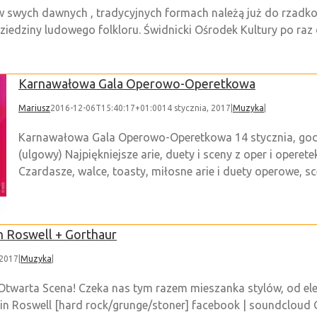
swych dawnych , tradycyjnych formach należą już do rzadkoś
 dziedziny ludowego folkloru. Świdnicki Ośrodek Kultury po raz
Karnawałowa Gala Operowo-Operetkowa
Mariusz
2016-12-06T15:40:17+01:00
14 stycznia, 2017
|
Muzyka
|
Karnawałowa Gala Operowo-Operetkowa 14 stycznia, godz. 
(ulgowy) Najpiękniejsze arie, duety i sceny z oper i opere
Czardasze, walce, toasty, miłosne arie i duety operowe, sce
n Roswell + Gorthaur
 2017
|
Muzyka
|
twarta Scena! Czeka nas tym razem mieszanka stylów, od elek
n Roswell [hard rock/grunge/stoner] facebook | soundcloud 