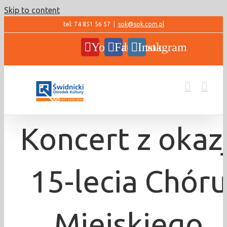
Skip to content
tel: 74 851 56 57
|
sok@sok.com.pl
YouTube
Facebook
Instagram
Koncert z okazj
15-lecia Chór
Miejskiego