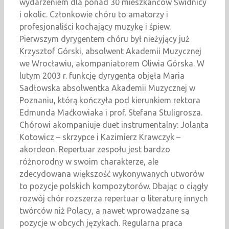
wydarzeniem dla ponad 30 mieszkańców Świdnicy
i okolic. Członkowie chóru to amatorzy i
profesjonaliści kochający muzykę i śpiew.
Pierwszym dyrygentem chóru był nieżyjący już
Krzysztof Górski, absolwent Akademii Muzycznej
we Wrocławiu, akompaniatorem Oliwia Górska. W
lutym 2003 r. funkcję dyrygenta objęła Maria
Sadłowska absolwentka Akademii Muzycznej w
Poznaniu, którą kończyła pod kierunkiem rektora
Edmunda Maćkowiaka i prof. Stefana Stuligrosza.
Chórowi akompaniuje duet instrumentalny: Jolanta
Kotowicz – skrzypce i Kazimierz Krawczyk –
akordeon. Repertuar zespołu jest bardzo
różnorodny w swoim charakterze, ale
zdecydowana większość wykonywanych utworów
to pozycje polskich kompozytorów. Dbając o ciągły
rozwój chór rozszerza repertuar o literaturę innych
twórców niż Polacy, a nawet wprowadzane są
pozycje w obcych językach. Regularna praca