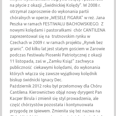
na płycie z okazji „Świdnickiej Kolędy”. W 2008 r.
otrzymał zaproszenie do wykonania partii
chóralnych w operze „WESELE FIGARA” w reż. Jana
Peszka w ramach FESTIWALU BACHOWSKIEGO. Z
nowymi kolędami i pastorałkami chór CANTILENA
zaprezentował się na trutnovskim rynku w
Czechach w 2009 r. w ramach projektu „Rynek bez
granic”. Od kilku lat jest stałym gościem w Żarowie
podczas Festiwalu Piosenki Patriotycznej z okazji
11 listopada, zaś w „Zamku Książ” zachwyca
publiczność ciekawymi kolędami, do wykonania
których włącza się zawsze wyjątkowy kolędnik
biskup świdnicki Ignacy Dec.
Październik 2012 roku był przełomowy dla Chóru
Cantilena. Kierownictwo objął nowy dyrygent Pan
Kacper Birula i zmienił się styl prowadzenia, ale
część chórzystów pozostała i kontynuowała
przygodę ze śpiewem. Zmieniła się też nazwa na