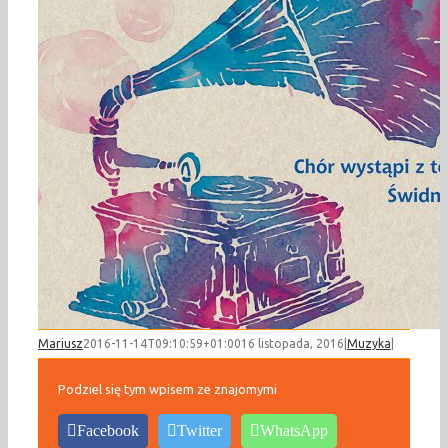
Mariusz
2016-11-14T09:10:59+01:00
16 listopada, 2016
|
Muzyka
|
Podziel się tym wpisem ze znajomymi
Facebook
Twitter
WhatsApp