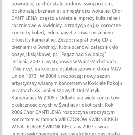
powoduje, że chór stale podnosi swój poziom,
doskonaląc brzmienie i umiejętności wokalne. Chór
CANTILENA często uświetnia imprezy kulturalne i
rocznicowe w Świdnicy, a tradycją są już coroczne
koncerty kolęd, jeden nawet z towarzyszeniem
orkiestry kameralnej. Zespół nagrał płytę CD z
pieśniami o Świdnicy, która stanowi załącznik do
pozycji książkowej pt. ”Pegaz nad Świdnicą”.
Jesienią 2003 r. występował w Wald-Michelbach
/Niemcy/, na koncercie jubileuszowym chóru MGV
Union 1873. W 2004 r. rozpoczął nowy sezon
artystyczny własnym koncertem w Kościele Pokoju
w ramach XX Jubileuszowych Dni Muzyki
Kameralnej. W 2005 r. Odbyło się wiele koncertów
okolicznościowych w Świdnicy i okolicach. Rok
2006 Chór CANTILENA rozpoczyna uroczystym
koncertem w ramach WIECZORÓW ŚWIDNICKICH
W KATEDRZE ŚWIDNICKIEJ, a w 2007 r. wraz
innymi wykonawcami nagrywa kolędy i pastorałki