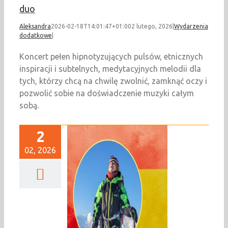
duo
Aleksandra
2026-02-18T14:01:47+01:00
2 lutego, 2026
|
Wydarzenia
dodatkowe
|
Koncert pełen hipnotyzujących pulsów, etnicznych
inspiracji i subtelnych, medytacyjnych melodii dla
tych, którzy chcą na chwilę zwolnić, zamknąć oczy i
pozwolić sobie na doświadczenie muzyki całym
sobą.
2
02, 2026
eresa Tokarz
kolumby