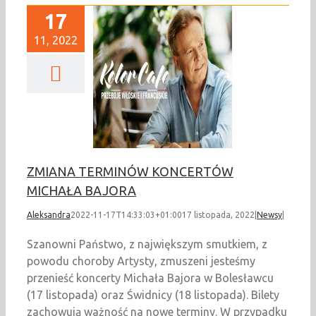
17
11, 2022
ANA TERMINÓW
ERTÓW MICHAŁA
BAJORA
Newsy
ZMIANA TERMINÓW KONCERTÓW
MICHAŁA BAJORA
Aleksandra
2022-11-17T14:33:03+01:00
17 listopada, 2022
|
Newsy
|
Szanowni Państwo, z największym smutkiem, z
powodu choroby Artysty, zmuszeni jesteśmy
przenieść koncerty Michała Bajora w Bolesławcu
(17 listopada) oraz Świdnicy (18 listopada). Bilety
zachowują ważność na nowe terminy. W przypadku