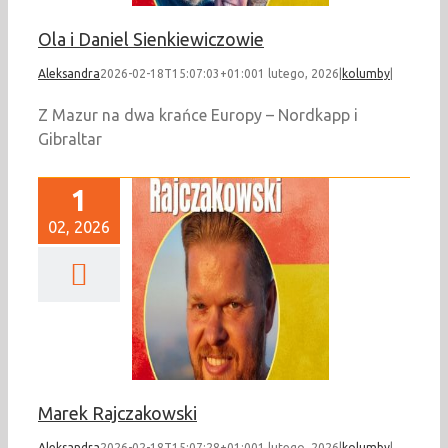
Ola i Daniel Sienkiewiczowie
Aleksandra
2026-02-18T15:07:03+01:00
1 lutego, 2026
|
kolumby
|
Z Mazur na dwa krańce Europy – Nordkapp i
Gibraltar
1
02, 2026
ek Rajczakowski
kolumby
Marek Rajczakowski
Aleksandra
2026-02-18T15:07:28+01:00
1 lutego, 2026
|
kolumby
|