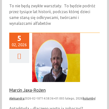
To nie będą zwykłe warsztaty. To będzie podróż
przez tysiące lat historii, podczas której dzieci
same staną się odkrywcami, twórcami i
wynalazcami alfabetów
5
02, 2026
cin Jaxa-Rożen
kolumby
Marcin Jaxa-Rożen
Aleksandra
2026-02-18T14:58:36+01:00
5 lutego, 2026
|
kolumby
|
Antarktyda - dlaczego warto ją zobaczyć?