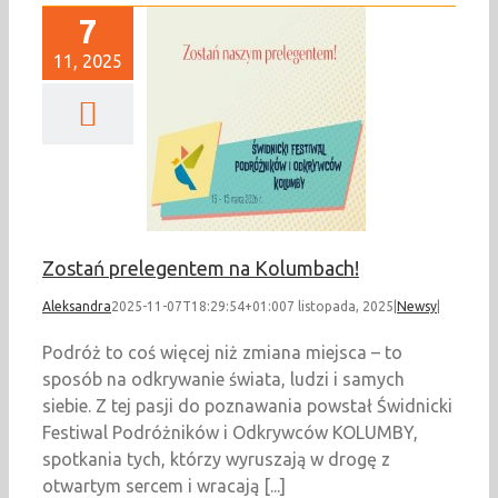
7
11, 2025
ń prelegentem na
Kolumbach!
Newsy
Zostań prelegentem na Kolumbach!
Aleksandra
2025-11-07T18:29:54+01:00
7 listopada, 2025
|
Newsy
|
Podróż to coś więcej niż zmiana miejsca – to
sposób na odkrywanie świata, ludzi i samych
siebie. Z tej pasji do poznawania powstał Świdnicki
Festiwal Podróżników i Odkrywców KOLUMBY,
spotkania tych, którzy wyruszają w drogę z
otwartym sercem i wracają [...]