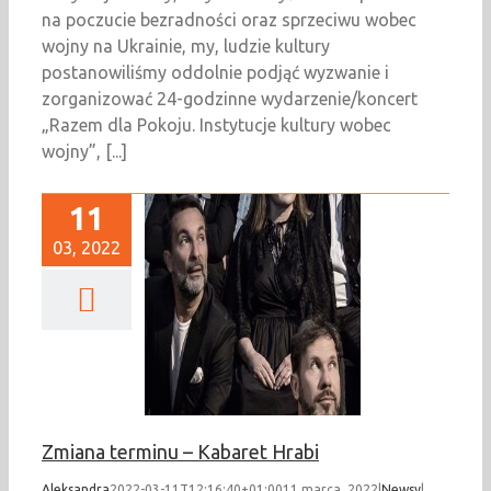
na poczucie bezradności oraz sprzeciwu wobec
wojny na Ukrainie, my, ludzie kultury
postanowiliśmy oddolnie podjąć wyzwanie i
zorganizować 24-godzinne wydarzenie/koncert
„Razem dla Pokoju. Instytucje kultury wobec
wojny”, [...]
11
03, 2022
 terminu – Kabaret
Hrabi
Newsy
Zmiana terminu – Kabaret Hrabi
Aleksandra
2022-03-11T12:16:40+01:00
11 marca, 2022
|
Newsy
|