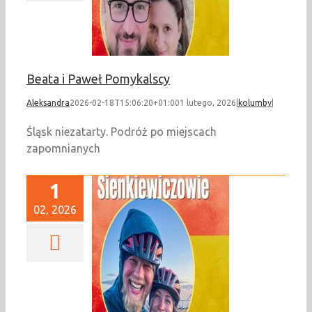
kolumby
Beata i Paweł Pomykalscy
Aleksandra
2026-02-18T15:06:20+01:00
1 lutego, 2026
|
kolumby
|
Śląsk niezatarty. Podróż po miejscach
zapomnianych
1
02, 2026
Ola i Daniel
enkiewiczowie
kolumby