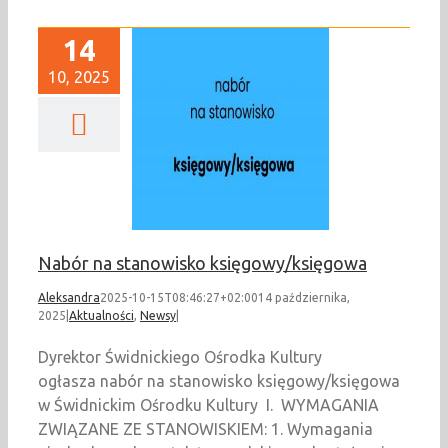
14
10, 2025
Nabór na
isko księgowy/księgowa
ualności
Newsy
Nabór na stanowisko księgowy/księgowa
Aleksandra
2025-10-15T08:46:27+02:00
14 października,
2025
|
Aktualności
,
Newsy
|
Dyrektor Świdnickiego Ośrodka Kultury
ogłasza nabór na stanowisko księgowy/księgowa
w Świdnickim Ośrodku Kultury I. WYMAGANIA
ZWIĄZANE ZE STANOWISKIEM: 1. Wymagania