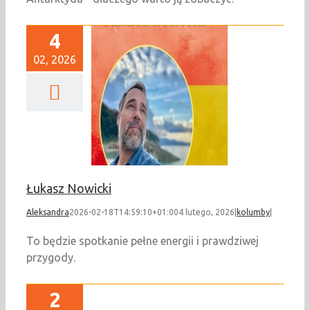
4
02, 2026
ukasz Nowicki
kolumby
Łukasz Nowicki
Aleksandra
2026-02-18T14:59:10+01:00
4 lutego, 2026
|
kolumby
|
To będzie spotkanie pełne energii i prawdziwej
przygody.
2