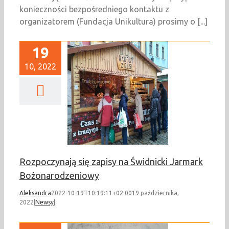
konieczności bezpośredniego kontaktu z
organizatorem (Fundacja Unikultura) prosimy o [...]
19
10, 2022
zynają się zapisy
widnicki Jarmark
onarodzeniowy
Newsy
Rozpoczynają się zapisy na Świdnicki Jarmark
Bożonarodzeniowy
Aleksandra
2022-10-19T10:19:11+02:00
19 października,
2022
|
Newsy
|