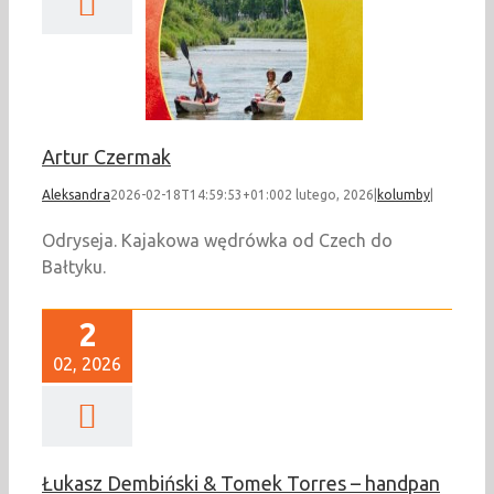
rtur Czermak
kolumby
Artur Czermak
Aleksandra
2026-02-18T14:59:53+01:00
2 lutego, 2026
|
kolumby
|
Odryseja. Kajakowa wędrówka od Czech do
Bałtyku.
2
02, 2026
Łukasz Dembiński & Tomek Torres – handpan