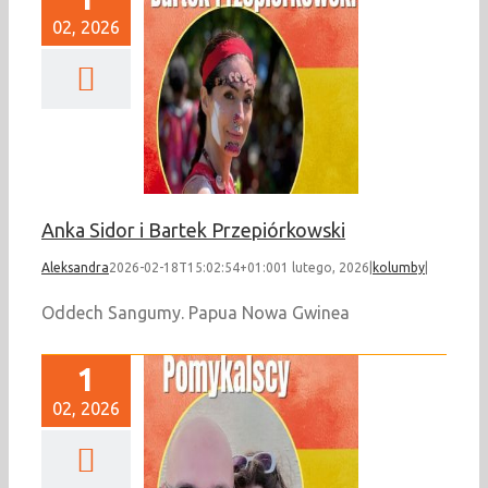
02, 2026
a Sidor i Bartek
rzepiórkowski
kolumby
Anka Sidor i Bartek Przepiórkowski
Aleksandra
2026-02-18T15:02:54+01:00
1 lutego, 2026
|
kolumby
|
Oddech Sangumy. Papua Nowa Gwinea
1
02, 2026
i Paweł Pomykalscy