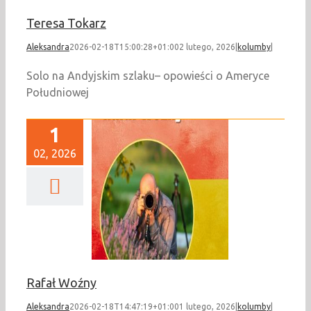
Teresa Tokarz
Aleksandra
2026-02-18T15:00:28+01:00
2 lutego, 2026
|
kolumby
|
Solo na Andyjskim szlaku– opowieści o Ameryce
Południowej
1
02, 2026
Rafał Woźny
kolumby
Rafał Woźny
Aleksandra
2026-02-18T14:47:19+01:00
1 lutego, 2026
|
kolumby
|