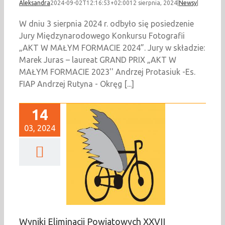
Aleksandra
2024-09-02T12:16:53+02:00
12 sierpnia, 2024
|
Newsy
|
W dniu 3 sierpnia 2024 r. odbyło się posiedzenie
Jury Międzynarodowego Konkursu Fotografii
„AKT W MAŁYM FORMACIE 2024”. Jury w składzie:
Marek Juras – laureat GRAND PRIX „AKT W
MAŁYM FORMACIE 2023'' Andrzej Protasiuk -Es.
FIAP Andrzej Rutyna - Okręg [...]
14
03, 2024
niki Eliminacji
iatowych XXVII
ląskiego Konkursu
cytatorskiego
„Pegazik”
Newsy
Wyniki Eliminacji Powiatowych XXVII