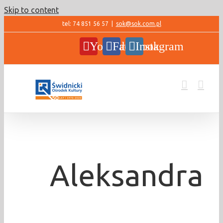
Skip to content
tel: 74 851 56 57
|
sok@sok.com.pl
YouTube
Facebook
Instagram
Aleksandra