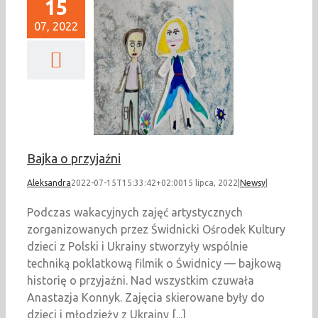
15
07, 2022
jka o przyjaźni
Newsy
Bajka o przyjaźni
Aleksandra
2022-07-15T15:33:42+02:00
15 lipca, 2022
|
Newsy
|
Podczas wakacyjnych zajęć artystycznych
zorganizowanych przez Świdnicki Ośrodek Kultury
dzieci z Polski i Ukrainy stworzyły wspólnie
techniką poklatkową filmik o Świdnicy — bajkową
historię o przyjaźni. Nad wszystkim czuwała
Anastazja Konnyk. Zajęcia skierowane były do
dzieci i młodzieży z Ukrainy [...]