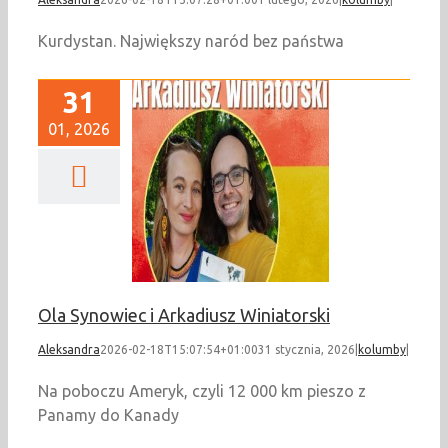
Kurdystan. Największy naród bez państwa
31
01, 2026
nowiec i Arkadiusz
Winiatorski
kolumby
Ola Synowiec i Arkadiusz Winiatorski
Aleksandra
2026-02-18T15:07:54+01:00
31 stycznia, 2026
|
kolumby
|
Na poboczu Ameryk, czyli 12 000 km pieszo z
Panamy do Kanady