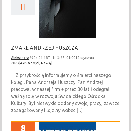
ARŁ ANDRZEJ
HUSZCZA
ualności
Newsy
ZMARŁ ANDRZEJ HUSZCZA
Aleksandra
2024-01-18T11:13:27+01:00
18 stycznia,
2024
|
Aktualności
,
Newsy
|
Z przykrością informujemy o śmierci naszego
kolegi, Pana Andrzeja Huszczy. Pan Andrzej
pracował w naszej firmie przez 30 lat i odegrał
ważną rolę w rozwoju Świdnickiego Ośrodka
Kultury. Był niezwykle oddany swojej pracy, zawsze
zaangażowany i lojalny wobec [...]
8