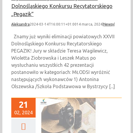
Dolnośląskiego Konkursu Recytatorskiego
„Pegazik”
Aleksandra
2024-03-14T16:00:11+01:00
14 marca, 2024
|
Newsy
|
Znamy już wyniki eliminacji powiatowych XXVII
Dolnośląskiego Konkursu Recytatorskiego
PEGAZIK! Jury w składzie Teresa Wagilewicz,
Wioletta Ziobrowska i Leszek Matus po
wysłuchaniu wszystkich 42 prezentacji
postanowiło w kategoriach: MŁODSI wyróżnić
następujących wykonawców 1) Antonina
Olszewska /Szkoła Podstawowa w Bystrzycy [...]
21
02, 2024
rs ULOTNE CHWILE