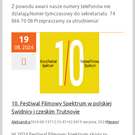
Z powodu awarii nasze numery telefonów nie
działają.Numer tymczasowy do sekretariatu 74
866 70 08 Przepraszamy za utrudnienia!
19
08, 2024
Festiwal Filmowy
trum w polskiej
dnicy i czeskim
Trutnovie
Newsy
10. Festiwal Filmowy Spektrum w polskiej
Świdnicy i czeskim Trutnovie
Aleksandra
2024-08-19T12:35:47+02:00
19 sierpnia, 2024
|
Newsy
|
W 2024 Festiwal Filmowy Spektrum skończy