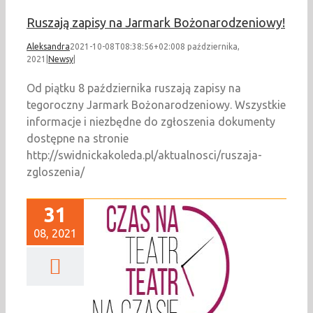
Ruszają zapisy na Jarmark Bożonarodzeniowy!
Aleksandra
2021-10-08T08:38:56+02:00
8 października,
2021
|
Newsy
|
Od piątku 8 października ruszają zapisy na
tegoroczny Jarmark Bożonarodzeniowy. Wszystkie
informacje i niezbędne do zgłoszenia dokumenty
dostępne na stronie
http://swidnickakoleda.pl/aktualnosci/ruszaja-
zgloszenia/
31
08, 2021
 NA TEATR 2021
Newsy