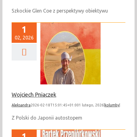
Szkockie Glen Coe z perspektywy obiektywu
1
02, 2026
ciech Pniaczek
kolumby
Wojciech Pniaczek
Aleksandra
2026-02-18T15:01:45+01:00
1 lutego, 2026
|
kolumby
|
Z Polski do Japonii autostopem
1