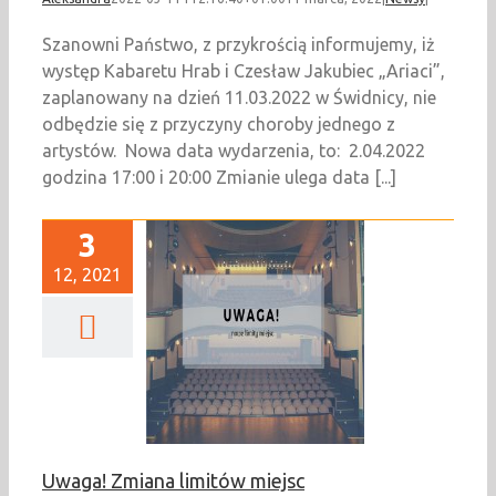
Szanowni Państwo, z przykrością informujemy, iż
występ Kabaretu Hrab i Czesław Jakubiec „Ariaci”,
zaplanowany na dzień 11.03.2022 w Świdnicy, nie
odbędzie się z przyczyny choroby jednego z
artystów. Nowa data wydarzenia, to: 2.04.2022
godzina 17:00 i 20:00 Zmianie ulega data [...]
3
12, 2021
! Zmiana limitów
miejsc
Newsy
Uwaga! Zmiana limitów miejsc