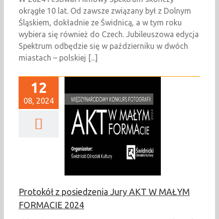
okrągłe 10 lat. Od zawsze związany był z Dolnym
Śląskiem, dokładnie ze Świdnicą, a w tym roku
wybiera się również do Czech. Jubileuszowa edycja
Spektrum odbędzie się w październiku w dwóch
miastach – polskiej [...]
12
08, 2024
kół z posiedzenia
y AKT W MAŁYM
ORMACIE 2024
Newsy
Protokół z posiedzenia Jury AKT W MAŁYM
FORMACIE 2024