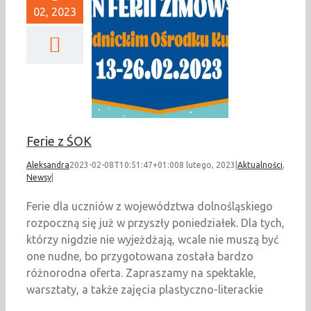
02, 2023
Ferie z ŚOK
ualności
Newsy
Ferie z ŚOK
Aleksandra
2023-02-08T10:51:47+01:00
8 lutego, 2023
|
Aktualności
,
Newsy
|
Ferie dla uczniów z województwa dolnośląskiego
rozpoczną się już w przyszły poniedziałek. Dla tych,
którzy nigdzie nie wyjeżdżają, wcale nie muszą być
one nudne, bo przygotowana została bardzo
różnorodna oferta. Zapraszamy na spektakle,
warsztaty, a także zajęcia plastyczno-literackie