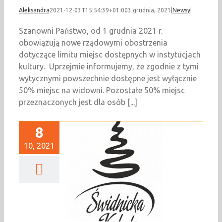
Aleksandra
2021-12-03T15:54:39+01:00
3 grudnia, 2021
|
Newsy
|
Szanowni Państwo, od 1 grudnia 2021 r.
obowiązują nowe rządowymi obostrzenia
dotyczące limitu miejsc dostępnych w instytucjach
kultury. Uprzejmie informujemy, że zgodnie z tymi
wytycznymi powszechnie dostępne jest wyłącznie
50% miejsc na widowni. Pozostałe 50% miejsc
przeznaczonych jest dla osób [...]
8
10, 2021
 zapisy na Jarmark
onarodzeniowy!
Newsy