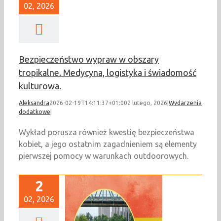
02, 2026
Bezpieczeństwo wypraw w obszary
tropikalne. Medycyna, logistyka i świadomość
kulturowa.
Aleksandra
2026-02-19T14:11:37+01:00
2 lutego, 2026
|
Wydarzenia
dodatkowe
|
Wykład porusza również kwestię bezpieczeństwa
kobiet, a jego ostatnim zagadnieniem są elementy
pierwszej pomocy w warunkach outdoorowych.
2
02, 2026