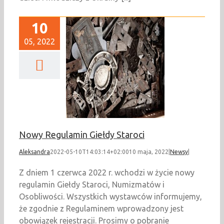
10
05, 2022
Regulamin Giełdy
Staroci
Newsy
Nowy Regulamin Giełdy Staroci
Aleksandra
2022-05-10T14:03:14+02:00
10 maja, 2022
|
Newsy
|
Z dniem 1 czerwca 2022 r. wchodzi w życie nowy
regulamin Giełdy Staroci, Numizmatów i
Osobliwości. Wszystkich wystawców informujemy,
że zgodnie z Regulaminem wprowadzony jest
obowiązek rejestracji. Prosimy o pobranie