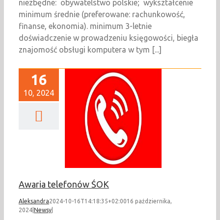
niezbędne: obywatelstwo polskie; wykształcenie
minimum średnie (preferowane: rachunkowość,
finanse, ekonomia). minimum 3-letnie
doświadczenie w prowadzeniu księgowości, biegła
znajomość obsługi komputera w tym [...]
16
10, 2024
ia telefonów ŚOK
Newsy
Awaria telefonów ŚOK
Aleksandra
2024-10-16T14:18:35+02:00
16 października,
2024
|
Newsy
|