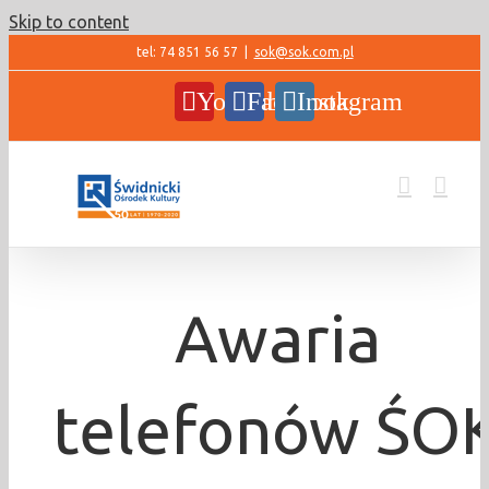
Skip to content
tel: 74 851 56 57
|
sok@sok.com.pl
YouTube
Facebook
Instagram
Awaria
telefonów ŚO