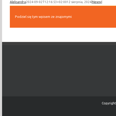
Aleksandra
2024-09-02T12:16:53+02:00
12 sierpnia, 2024
|
Newsy
|
Podziel się tym wpisem ze znajomymi
Copyright