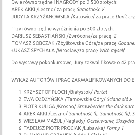
Dwie równorzędne I NAGRODY po 2 500 złotych:
AREK AKKI /Leszno/ za pracę
Samotność V
JUDYTA KRZYŻANOWSKA /Katowice/ za prace
Don’t cry
Trzy równorzędne wyróżnienia po 500 złotych:
DARIUSZ SEBASTIAŃSKI /Zwrócona/za pracę
2
TOMASZ SOBCZAK /Zbylitowska Góra/za pracę
Goodne
ŁUKASZ SPYCHAŁA /Wrocław/za pracę
With myself
Do wystawy pokonkursowej Jury zakwalifikowało 42 pra
WYKAZ AUTORÓW I PRAC ZAKWALIFIKOWANYCH DO E
KRZYSZTOF PŁOCH /Białystok/
Portal
EWA OŻDŻYŃSKA /Tarnowskie Góry/
Ściana słów
PIOTR KULIGA /Krosno/
Strawberries the dark part
AREK AKKI /Leszno/
Samotność (I), Samotność (II), 
WIESŁAW MAŻUL /Naglady/
Oczekiwanie, Skrzydła
TADEUSZ PIOTR PROCIAK /Lubawka/
Formy 1