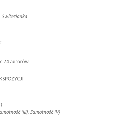
,
Świtezianka
s
c 24 autorów.
KSPOZYCJI
 1
Samotność (III), Samotność (V)