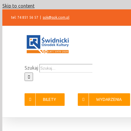
Skip to content
tel: 74 851 56 57
|
sok@sok.com.pl
Szukaj
BILETY
WYDARZENIA