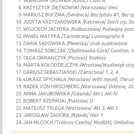
SŁAWOMIR GRZANEK /Łódź /
Ciało III
KRZYSZTOF ZIĘTKOWSKI /Warszawa/
Veni
MARIUSZ BUCZMA /Świdnica/
Bez tytułu #1, Bez t
JUDYTA KRZYŻANOWSKA /Katowice/
Don’t cry, Ś
WOJCIECH JACHYRA /Kolbuszowa/
Podwójny portr
PAWEŁ MATYKA /Tarnobrzeg/
Luminografia 4
DARIA SADOWSKA /Plewiska/
Urok oczekiwania
TOMASZ SOBCZAK /Zbylitowska Góra/
Goodnes, I
OLGA ORMAŃCZYK /Poznań/
Rozkosz
MARTA KOŁODZIEJCZYK /Wrocław/
Wydźwięk cisz
DARIUSZ SEBASTIAŃSKI /Zwrócona/
1, 2, 4
ŁUKASZ SPYCHAŁA /Wrocław/
With myself, The sou
RADEK VON HIRSCHBERG /Warszawa/
Oddana, 20
ANNA JAKUBOWSKA /Gdańsk/
Akt I, Akt IV
ROBERT RZEPIŃSKI /Piastów/
D
MATEUSZ TELEGA /Warszawa/
Akt 3, Akt 5
JAROSŁAW ZADORA /Rybnik/
Hair 1
JAN MLČOCH /Trutnov-Czechy/
Modlitbl, Omladnut