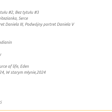
ytułu #2, Bez tytułu #3
witezianka, Serce
et Daniela III, Podwójny portret Daniela V
ndianin
y
rce of life, Eden
24, W starym młynie,2024
i