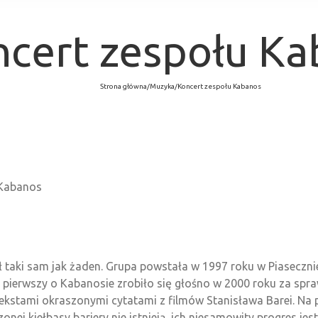
cert zespołu K
Strona główna
/
Muzyka
/
Koncert zespołu Kabanos
 Kabanos
taki sam jak żaden. Grupa powstała w 1997 roku w Piasecznie, 
az pierwszy o Kabanosie zrobiło się głośno w 2000 roku za spr
ekstami okraszonymi cytatami z filmów Stanisława Barei. Na 
czonej kiełbasy bariery nie istnieją, ich niesamowity progres j