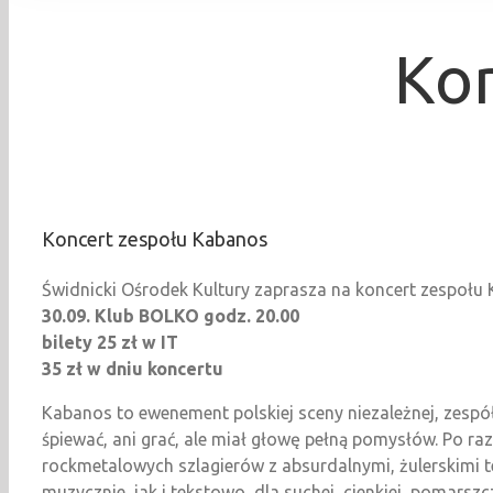
Kon
Koncert zespołu Kabanos
Świdnicki Ośrodek Kultury zaprasza na koncert zespołu
30.09. Klub BOLKO godz. 20.00
bilety 25 zł w IT
35 zł w dniu koncertu
Kabanos to ewenement polskiej sceny niezależnej, zespół 
śpiewać, ani grać, ale miał głowę pełną pomysłów. Po r
rockmetalowych szlagierów z absurdalnymi, żulerskimi t
muzycznie, jak i tekstowo, dla suchej, cienkiej, pomarsz