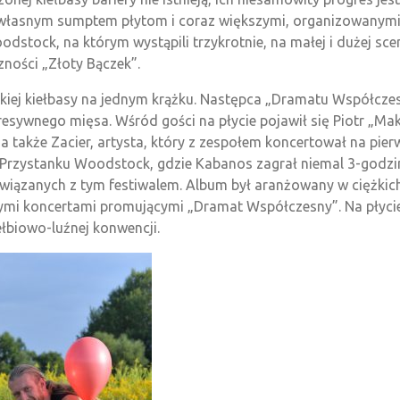
własnym sumptem płytom i coraz większymi, organizowanymi 
dstock, na którym wystąpili trzykrotnie, na małej i dużej sc
zności „Złoty Bączek”.
nkiej kiełbasy na jednym krążku. Następca „Dramatu Współcze
resywnego mięsa. Wśród gości na płycie pojawił się Piotr „Mak
 także Zacier, artysta, który z zespołem koncertował na pierw
20 Przystanku Woodstock, gdzie Kabanos zagrał niemal 3-godz
związanych z tym festiwalem. Album był aranżowany w ciężkic
nymi koncertami promującymi „Dramat Współczesny”. Na płycie
ełbiowo-luźnej konwencji.