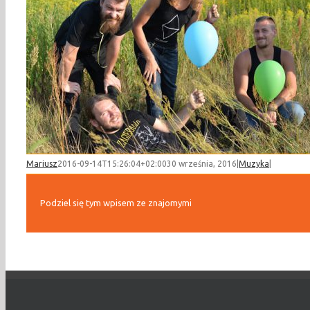
Mariusz
2016-09-14T15:26:04+02:00
30 września, 2016
|
Muzyka
|
Podziel się tym wpisem ze znajomymi