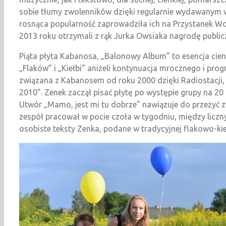
sobie tłumy zwolenników dzięki regularnie wydawanym 
rosnąca popularność zaprowadziła ich na Przystanek Woo
2013 roku otrzymali z rąk Jurka Owsiaka nagrodę public
Piąta płyta Kabanosa, „Balonowy Album” to esencja cie
„Flaków” i „Kiełbi” aniżeli kontynuacja mrocznego i prog
związana z Kabanosem od roku 2000 dzięki Radiostacji, a
2010”. Zenek zaczął pisać płytę po występie grupy na 
Utwór „Mamo, jest mi tu dobrze” nawiązuje do przeżyć 
zespół pracował w pocie czoła w tygodniu, między licz
osobiste teksty Zenka, podane w tradycyjnej flakowo-ki