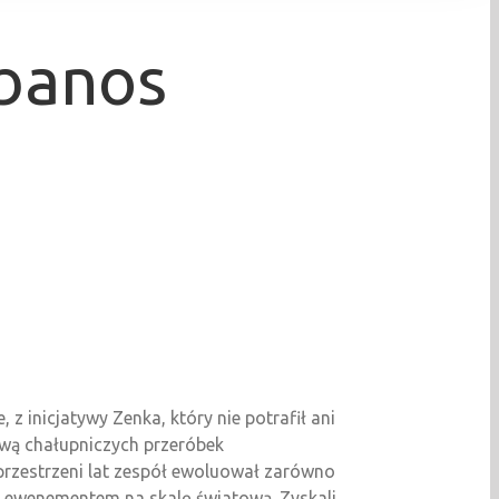
abanos
z inicjatywy Zenka, który nie potrafił ani
awą chałupniczych przeróbek
przestrzeni lat zespół ewoluował zarówno
est ewenementem na skalę światową. Zyskali