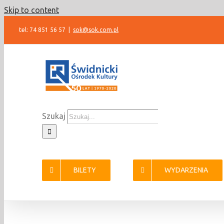
Skip to content
tel: 74 851 56 57
|
sok@sok.com.pl
Szukaj
BILETY
WYDARZENIA