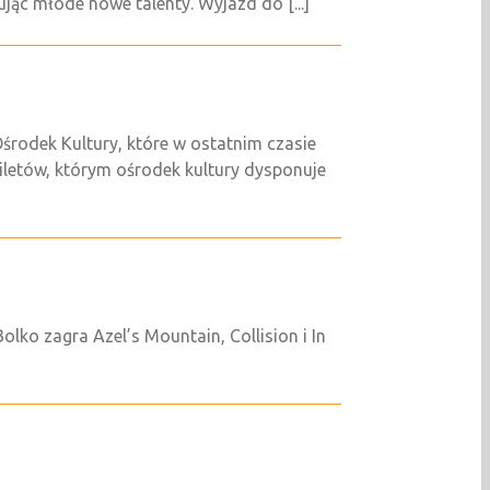
jąc młode nowe talenty. Wyjazd do [...]
środek Kultury, które w ostatnim czasie
biletów, którym ośrodek kultury dysponuje
olko zagra Azel’s Mountain, Collision i In