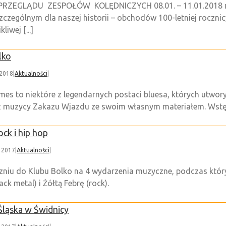
EGLĄDU ZESPOŁÓW KOLĘDNICZYCH 08.01. – 11.01.2018 r. T
czególnym dla naszej historii – obchodów 100-letniej rocznic
iwej [...]
lko
 2018
|
Aktualności
|
mes to niektóre z legendarnych postaci bluesa, których utwo
też muzycy Zakazu Wjazdu ze swoim własnym materiałem. Wstę
ock i hip hop
, 2017
|
Aktualności
|
czniu do Klubu Bolko na 4 wydarzenia muzyczne, podczas któr
ck metal) i Żółtą Febrę (rock).
Śląska w Świdnicy