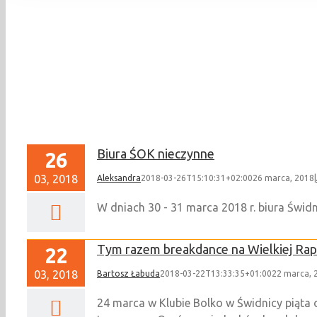
Biura ŚOK nieczynne
26
03, 2018
Aleksandra
2018-03-26T15:10:31+02:00
26 marca, 2018
|
W dniach 30 - 31 marca 2018 r. biura Świ
Tym razem breakdance na Wielkiej Raps
22
03, 2018
Bartosz Łabuda
2018-03-22T13:33:35+01:00
22 marca, 
24 marca w Klubie Bolko w Świdnicy piąta o