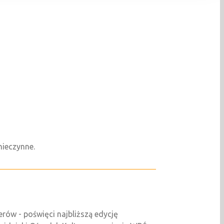
ą nieczynne.
erów - poświęci najbliższą edycję