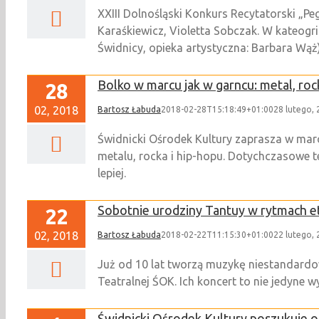
XXIII Dolnośląski Konkurs Recytatorski „P
Karaśkiewicz, Violetta Sobczak. W kateogr
Świdnicy, opieka artystyczna: Barbara Wąż) D
Bolko w marcu jak w garncu: metal, roc
28
02, 2018
Bartosz Łabuda
2018-02-28T15:18:49+01:00
28 lutego,
Świdnicki Ośrodek Kultury zaprasza w marc
metalu, rocka i hip-hopu. Dotychczasowe 
lepiej.
Sobotnie urodziny Tantuy w rytmach et
22
02, 2018
Bartosz Łabuda
2018-02-22T11:15:30+01:00
22 lutego,
Już od 10 lat tworzą muzykę niestandardow
Teatralnej ŚOK. Ich koncert to nie jedyne 
Świdnicki Ośrodek Kultury poszukuje 