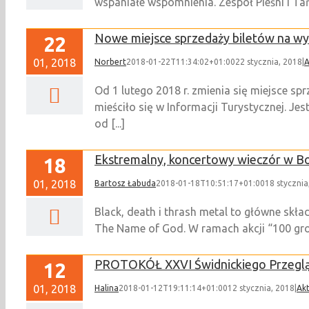
wspaniałe wspomnienia. Zespół Pieśni i Tań
Nowe miejsce sprzedaży biletów na w
22
01, 2018
Norbert
2018-01-22T11:34:02+01:00
22 stycznia, 2018
|
A
Od 1 lutego 2018 r. zmienia się miejsce s
mieściło się w Informacji Turystycznej. J
od [...]
Ekstremalny, koncertowy wieczór w Bo
18
01, 2018
Bartosz Łabuda
2018-01-18T10:51:17+01:00
18 stycznia
Black, death i thrash metal to główne skład
The Name of God. W ramach akcji “100 groszy
PROTOKÓŁ XXVI Świdnickiego Przeglą
12
01, 2018
Halina
2018-01-12T19:11:14+01:00
12 stycznia, 2018
|
Akt