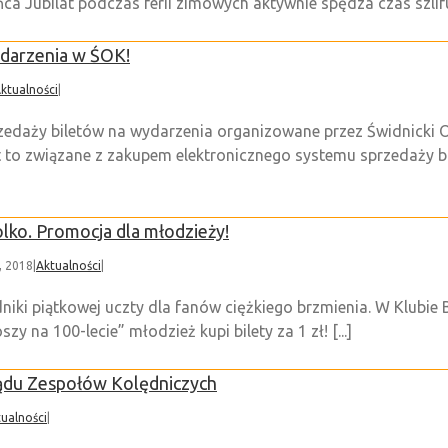
ca Jubilat podczas ferii zimowych aktywnie spędza czas szlifu
ydarzenia w ŚOK!
ktualności
|
przedaży biletów na wydarzenia organizowane przez Świdnicki O
est to związane z zakupem elektronicznego systemu sprzedaży 
lko. Promocja dla młodzieży!
, 2018
|
Aktualności
|
niki piątkowej uczty dla fanów ciężkiego brzmienia. W Klubie B
 na 100-lecie” młodzież kupi bilety za 1 zł! [...]
du Zespołów Kolędniczych
ualności
|