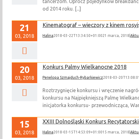
tancerzom. Oprócz pojedynków breakdance
od 2014 roku. [...]
Kinematograf – wieczory z kinem rosyj
21
03, 2018
Halina
2018-03-22T13:34:50+01:00
21 marca, 2018
|
Aktu
Konkurs Palmy Wielkanocne 2018
20
03, 2018
Penelopa Szmajduch-Rybarkiewicz
2018-03-20T13:08:0
Roztrzygnięcie konkursu i wręczenie nagród
konkursu na Najpiękniejszą Palmę Wielkan
inicjatorka konkursu- przewodnicząca, Wand
XXIII Dolnośląski Konkurs Recytatorski 
15
03, 2018
Halina
2018-03-15T14:53:09+01:00
15 marca, 2018
|
Aktu