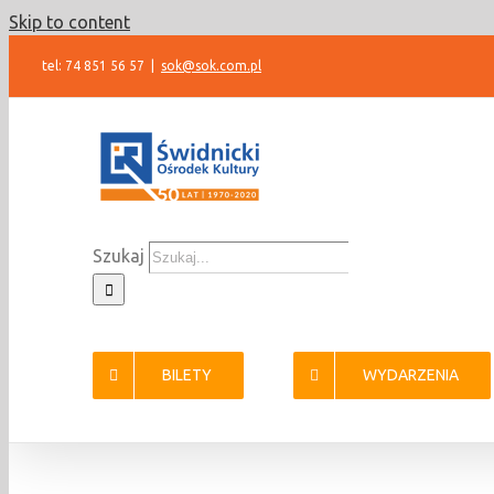
Skip to content
tel: 74 851 56 57
|
sok@sok.com.pl
Szukaj
BILETY
WYDARZENIA