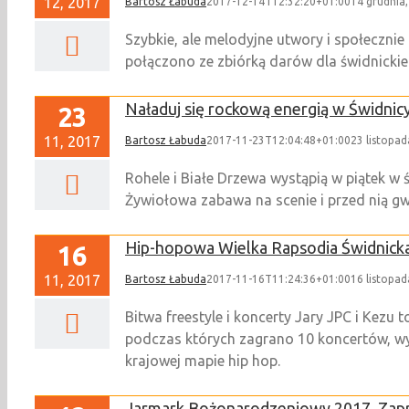
12, 2017
Bartosz Łabuda
2017-12-14T12:32:20+01:00
14 grudnia
Szybkie, ale melodyjne utwory i społeczni
połączono ze zbiórką darów dla świdnickieg
Naładuj się rockową energią w Świdnic
23
11, 2017
Bartosz Łabuda
2017-11-23T12:04:48+01:00
23 listopad
Rohele i Białe Drzewa wystąpią w piątek w 
Żywiołowa zabawa na scenie i przed nią 
Hip-hopowa Wielka Rapsodia Świdnicka
16
11, 2017
Bartosz Łabuda
2017-11-16T11:24:36+01:00
16 listopad
Bitwa freestyle i koncerty Jary JPC i Kezu
podczas których zagrano 10 koncertów, wys
krajowej mapie hip hop.
Jarmark Bożonarodzeniowy 2017. Zap