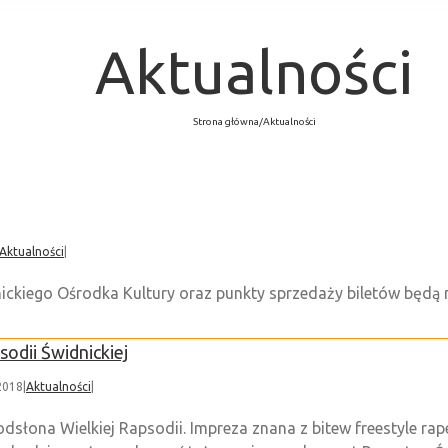
Aktualności
Strona główna
/
Aktualności
Aktualności
|
dnickiego Ośrodka Kultury oraz punkty sprzedaży biletów będ
odii Świdnickiej
2018
|
Aktualności
|
dsłona Wielkiej Rapsodii. Impreza znana z bitew freestyle rap