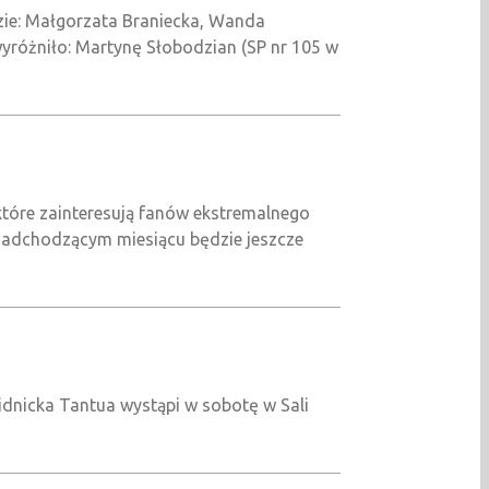
dzie: Małgorzata Braniecka, Wanda
wyróżniło: Martynę Słobodzian (SP nr 105 w
które zainteresują fanów ekstremalnego
 nadchodzącym miesiącu będzie jeszcze
idnicka Tantua wystąpi w sobotę w Sali