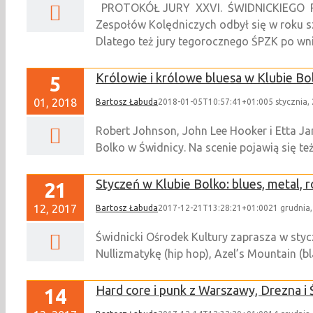
PROTOKÓŁ JURY XXVI. ŚWIDNICKIEGO PRZ
Zespołów Kolędniczych odbył się w roku sz
Dlatego też jury tegorocznego ŚPZK po wnikl
Królowie i królowe bluesa w Klubie Bo
5
01, 2018
Bartosz Łabuda
2018-01-05T10:57:41+01:00
5 stycznia,
Robert Johnson, John Lee Hooker i Etta Ja
Bolko w Świdnicy. Na scenie pojawią się 
Styczeń w Klubie Bolko: blues, metal, r
21
12, 2017
Bartosz Łabuda
2017-12-21T13:28:21+01:00
21 grudnia
Świdnicki Ośrodek Kultury zaprasza w sty
Nullizmatykę (hip hop), Azel’s Mountain (bla
Hard core i punk z Warszawy, Drezna i 
14