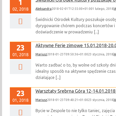
1
02, 2018
Aleksandra
2018-02-01T12:55:00+01:00
1 lutego, 2018
|
A
Świdnicki Ośrodek Kultury poszukuje osob
dyrygowanie chórem podczas koncertów i w
doświadczenie w prowadzeniu [...]
Aktywne Ferie zimowe 15.01.2018-20.
23
01, 2018
Mariusz
2018-01-23T09:50:36+01:00
23 stycznia, 2018
|
A
Warto zadbać o to, by wolne od szkoły dni 
idealny sposób na aktywne spędzenie czas
działające [...]
Warsztaty Srebrna Góra 12-14.01.2018 
23
01, 2018
Mariusz
2018-01-23T09:40:21+01:00
23 stycznia, 2018
|
A
Bycie w Zespole to nie tylko taniec, zajęci