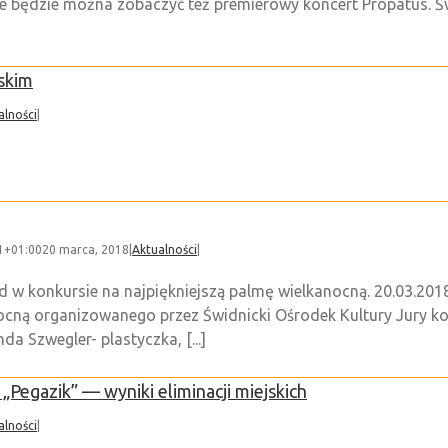
 będzie można zobaczyć też premierowy koncert Propatus. Św
skim
alności
|
1+01:00
20 marca, 2018
|
Aktualności
|
 w konkursie na najpiękniejszą palmę wielkanocną. 20.03.2018
ocną organizowanego przez Świdnicki Ośrodek Kultury Jury k
a Szwegler- plastyczka, [...]
„Pegazik” — wyniki eliminacji miejskich
alności
|