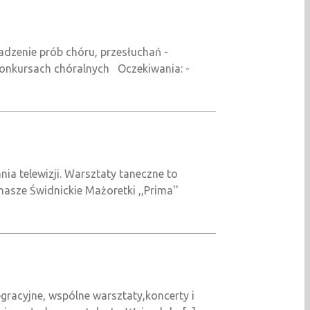
adzenie prób chóru, przesłuchań -
konkursach chóralnych Oczekiwania: -
ia telewizji. Warsztaty taneczne to
sze Świdnickie Mażoretki ,,Prima''
egracyjne, wspólne warsztaty,koncerty i