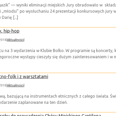
egazik” — wyniki eliminacji miejskich Jury obradowało w skła
ii „młodsi” po wysłuchaniu 24 prezentacji konkursowych jury 
arię [...]
k, hip-hop
 2018
|
Aktualności
|
u na 3 wydarzenia w Klubie Bolko. W programie są koncerty, 
tegoroczne występy cieszyły się dużym zainteresowaniem i w
no-folk i z warsztatami
 2018
|
Aktualności
|
ą, bazującą na instrumentach etnicznych z całego świata. Św
wydarzenie zaplanowane na ten dzień.
osoby do prowadzenia Chóru Miejskiego Cantilena