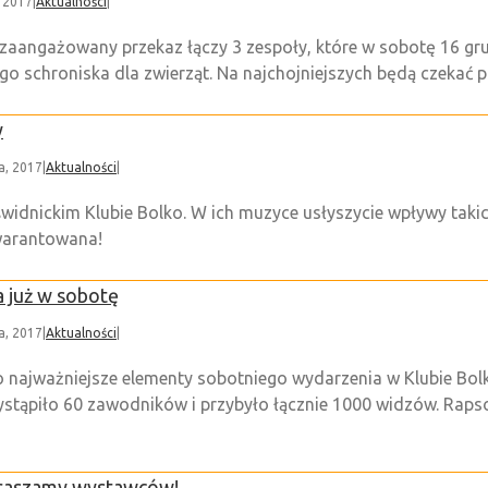
, 2017
|
Aktualności
|
e zaangażowany przekaz łączy 3 zespoły, które w sobotę 16 gr
o schroniska dla zwierząt. Na najchojniejszych będą czekać p
y
a, 2017
|
Aktualności
|
świdnickim Klubie Bolko. W ich muzyce usłyszycie wpływy takic
gwarantowana!
 już w sobotę
a, 2017
|
Aktualności
|
 to najważniejsze elementy sobotniego wydarzenia w Klubie Bol
tąpiło 60 zawodników i przybyło łącznie 1000 widzów. Rapsod
raszamy wystawców!