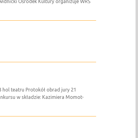
idnicki Ośrodek Kultury organizuje WRŚ
 hol teatru Protokół obrad jury 21
onkursu w składzie: Kazimiera Momot-