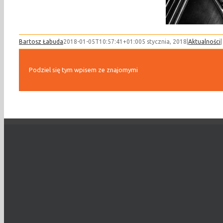
Bartosz Łabuda
2018-01-05T10:57:41+01:00
5 stycznia, 2018
|
Aktualności
|
Podziel się tym wpisem ze znajomymi