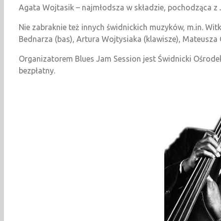
Agata Wojtasik – najmłodsza w składzie, pochodząca z 
Nie zabraknie też innych świdnickich muzyków, m.in. Witk
Bednarza (bas), Artura Wojtysiaka (klawisze), Mateusza 
Organizatorem Blues Jam Session jest Świdnicki Ośrodek
bezpłatny.