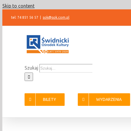
Skip to content
tel: 74 851 56 57
|
sok@sok.com.pl
Szukaj
BILETY
WYDARZENIA