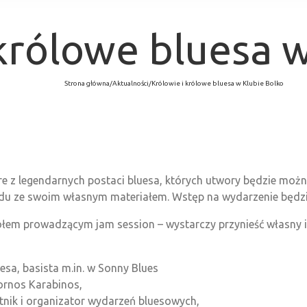
 królowe bluesa 
Strona główna
/
Aktualności
/
Królowie i królowe bluesa w Klubie Bolko
re z legendarnych postaci bluesa, których utwory będzie moż
zdu ze swoim własnym materiałem. Wstęp na wydarzenie będzi
ołem prowadzącym jam session – wystarczy przynieść własny in
sa, basista m.in. w Sonny Blues
Pornos Karabinos,
tnik i organizator wydarzeń bluesowych,