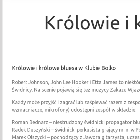
Królowie i
Królowie i królowe bluesa w Klubie Bolko
Robert Johnson, John Lee Hooker i Etta James to niektó
Świdnicy. Na scenie pojawią się też muzycy Zakazu Wja
Każdy może przyjść i zagrać lub zaśpiewać razem z zesp
wzmacniacze, mikrofony) udostępni zespół w składzie:
Roman Bednarz – niestrudzony świdnicki propagator blue
Radek Duszyński – świdnicki perkusista grający m.in. w 
Marek Olszycki – pochodzący z Jawora gitarzysta, uczes