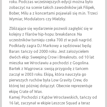
roku. Podczas wcześniejszych edycji można było
zobaczyć na scenie takich zawodników jak Filipek,
Bober, Milu a z koncertami pojawiali się m.in. Trzeci
Wymiar, Modulators czy Mielzky.
Zbliżające się wydarzenie pozwoli zagłębić się w
kolejny z filarów hip-hopu: breakdance. Na
uczestników turnieju czeka 700 zł w puli nagród.
Podkłady zagra DJ Markowy a sędziować będą:
Baran: tańczy od 2000 roku. Jest założycielem
dwóch ekip: Sweeping Crow i Breaknuts. od 10 lat
mieszka we Wrocławiu a pochodzi z Gogolina.
Bartek z Wągrowca: swoją przygodę z tańcem
zaczął w 2003 roku. Ekipą, która nauczyła go
pierwszych ruchów była Low Gravity Crew, do
której też później dołączył. Obecnie reprezentuje
ekipę Crate of Wax.
Kamej: Pochodzi z Kątów Wrocławskich, tańczy od
16 lat, zaczynał w ekipie Leszcze Squad a teraz