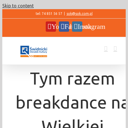
Skip to content
tel: 74 851 56 57
|
sok@sok.com.pl
YouTube
Facebook
Instagram
Tym razem
breakdance n
Wielkiej