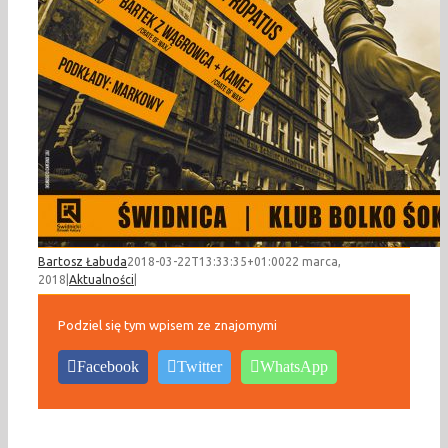
Bartosz Łabuda
2018-03-22T13:33:35+01:00
22 marca,
2018
|
Aktualności
|
Podziel się tym wpisem ze znajomymi
Facebook
Twitter
WhatsApp