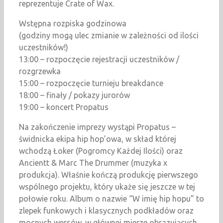
reprezentuje Crate of Wax.
Wstępna rozpiska godzinowa
(godziny mogą ulec zmianie w zależności od ilości
uczestników!)
13:00 – rozpoczęcie rejestracji uczestników /
rozgrzewka
15:00 – rozpoczęcie turnieju breakdance
18:00 – finały / pokazy jurorów
19:00 – koncert Propatus
Na zakończenie imprezy wystąpi Propatus –
świdnicka ekipa hip hop’owa, w skład której
wchodzą Łoker (Pogromcy Każdej Ilości) oraz
Ancientt & Marc The Drummer (muzyka x
produkcja). Właśnie kończą produkcję pierwszego
wspólnego projektu, który ukaże się jeszcze w tej
połowie roku. Album o nazwie “W imię hip hopu” to
zlepek funkowych i klasycznych podkładów oraz
mocnych wersów, w głównej mierze obrazujących