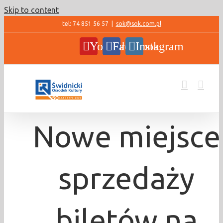
Skip to content
tel: 74 851 56 57
|
sok@sok.com.pl
YouTube
Facebook
Instagram
Nowe miejsce
sprzedaży
biletów na