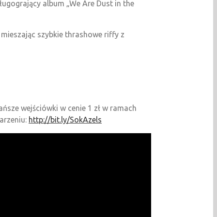
Długogrający album „We Are Dust in the
mieszając szybkie thrashowe riffy z
tańsze wejściówki w cenie 1 zł w ramach
darzeniu:
http://bit.ly/SokAzels