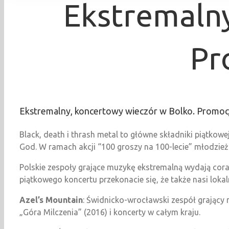
Ekstremalny
Pr
Ekstremalny, koncertowy wieczór w Bolko. Promocj
Black, death i thrash metal to główne składniki piątkowe
God. W ramach akcji “100 groszy na 100-lecie” młodzież k
Polskie zespoły grające muzykę ekstremalną wydają coraz
piątkowego koncertu przekonacie się, że także nasi loka
Azel’s Mountain
: Świdnicko-wrocławski zespół grający
„Góra Milczenia” (2016) i koncerty w całym kraju.