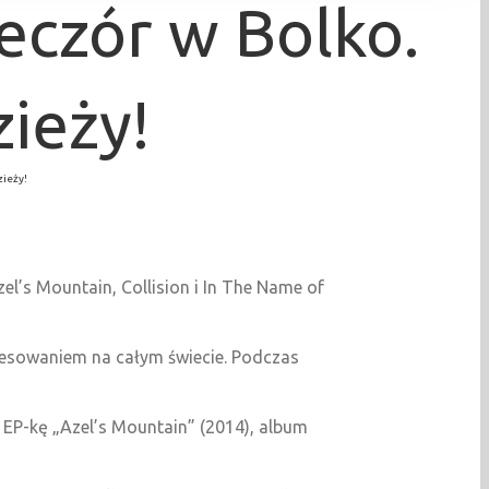
eczór w Bolko.
ieży!
zieży!
el’s Mountain, Collision i In The Name of
teresowaniem na całym świecie. Podczas
 EP-kę „Azel’s Mountain” (2014), album