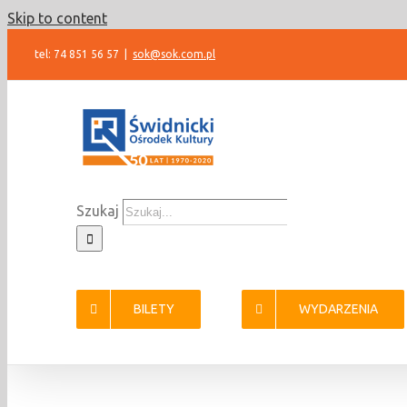
Skip to content
tel: 74 851 56 57
|
sok@sok.com.pl
Szukaj
BILETY
WYDARZENIA