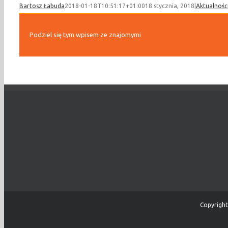
Bartosz Łabuda
2018-01-18T10:51:17+01:00
18 stycznia, 2018
|
Aktualnośc
Podziel się tym wpisem ze znajomymi
Copyright