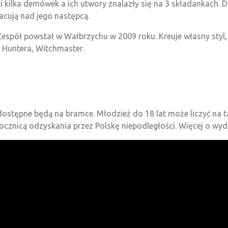
i kilka demówek a ich utwory znalazły się na 3 składankach. 
racują nad jego następcą.
Zespół powstał w Wałbrzychu w 2009 roku. Kreuje własny styl, 
, Huntera, Witchmaster.
 dostępne będą na bramce. Młodzież do 18 lat może liczyć na 
 rocznicą odzyskania przez Polskę niepodległości. Więcej o wy