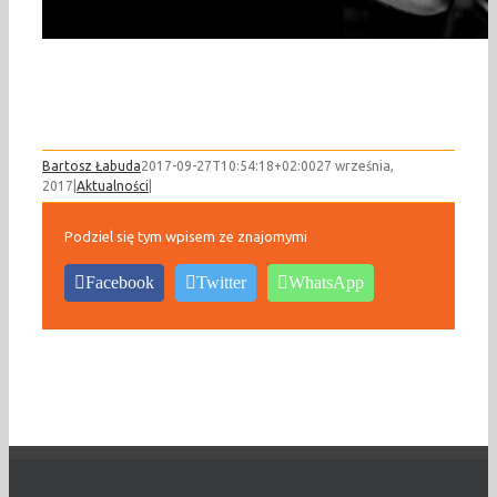
Bartosz Łabuda
2017-09-27T10:54:18+02:00
27 września,
2017
|
Aktualności
|
Podziel się tym wpisem ze znajomymi
Facebook
Twitter
WhatsApp