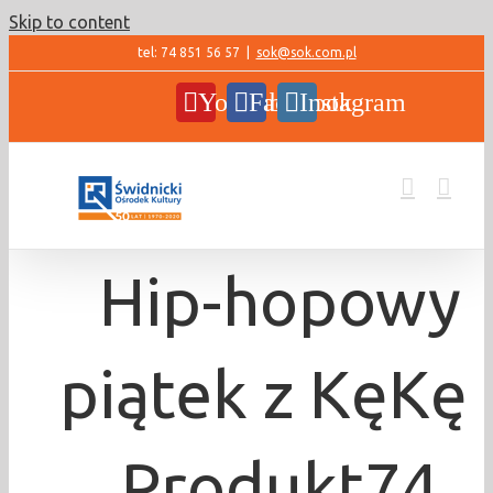
Skip to content
tel: 74 851 56 57
|
sok@sok.com.pl
YouTube
Facebook
Instagram
Hip-hopowy
piątek z KęKę 
Produkt74