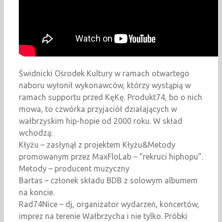
Świdnicki Ośrodek Kultury w ramach otwartego
naboru wyłonił wykonawców, którzy wystąpią w
ramach supportu przed KęKę. Produkt74, bo o nich
mowa, to czwórka przyjaciół działających w
wałbrzyskim hip-hopie od 2000 roku. W skład
wchodzą:
Kłyżu – zasłynął z projektem Kłyżu&Metody
promowanym przez MaxFloLab – “rekruci hiphopu”.
Metody – producent muzyczny
Bartas – członek składu BDB z solowym albumem
na koncie.
Rad74Nice – dj, organizator wydarzeń, koncertów,
imprez na terenie Wałbrzycha i nie tylko. Próbki