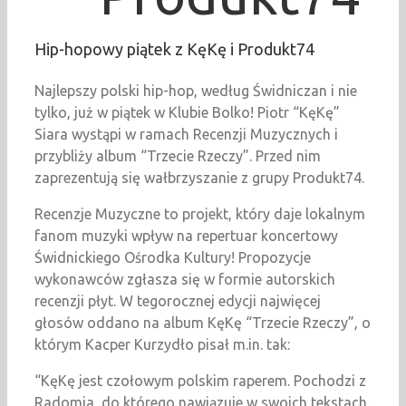
Hip-hopowy piątek z KęKę i Produkt74
Najlepszy polski hip-hop, według Świdniczan i nie
tylko, już w piątek w Klubie Bolko! Piotr “KęKę”
Siara wystąpi w ramach Recenzji Muzycznych i
przybliży album “Trzecie Rzeczy”. Przed nim
zaprezentują się wałbrzyszanie z grupy Produkt74.
Recenzje Muzyczne to projekt, który daje lokalnym
fanom muzyki wpływ na repertuar koncertowy
Świdnickiego Ośrodka Kultury! Propozycje
wykonawców zgłasza się w formie autorskich
recenzji płyt. W tegorocznej edycji najwięcej
głosów oddano na album KęKę “Trzecie Rzeczy”, o
którym Kacper Kurzydło pisał m.in. tak:
“KęKę jest czołowym polskim raperem. Pochodzi z
Radomia, do którego nawiązuje w swoich tekstach.