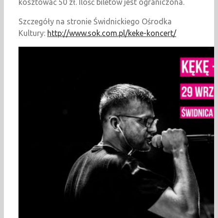
kosztować 50 zł. Ilość biletów jest ograniczona.
Szczegóły na stronie Świdnickiego Ośrodka
Kultury:
http://www.sok.com.pl/keke-koncert/