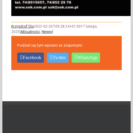
Krzysztof Dix
2023-02-20T09:28:34+01:00
17 lutego,
2023
|
Aktualności
,
Newsy
|
Podziel się tym wpisem ze znajomymi
Facebook
Twitter
WhatsApp