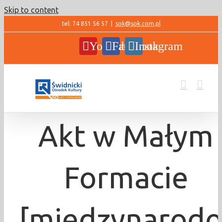
Skip to content
tel: 74 851 56 57
|
sok@sok.com.pl
YouTube
Facebook
Instagram
Akt w Małym
Formacie
[międzynarod