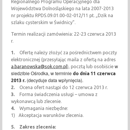
Regionalnego Programu Operacyjnego dla
Województwa Dolnośląskiego na lata 2007-2013
nr projektu RPDS.09.01.00-02-012/11 pt. „Dzik na
szlaku cysterskim w Świdnicy”.
Termin realizacji zamówienia: 22-23 czerwca 2013
r.
1.
Ofertę należy złożyć za pośrednictwem poczty
elektronicznej (przesyłając maila z ofertą na adres
w
a.baranowska@sok.com.pl
), pocztą lub osobiście
siedzibie Ośrodka, w terminie
do dnia 11 czerwca
(decyduje data wpłynięcia).
2013 r.
2.
Ocena ofert nastąpi do 12 czerwca 2013 r.
3.
Forma świadczenia usługi – umowa z
wykonawcą lub zlecenie.
4.
Wymagania niezbędne:
1) Akceptacja warunków zlecenia.
5.
Zakres zlecenia: