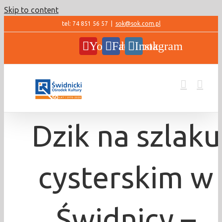
Skip to content
tel: 74 851 56 57
|
sok@sok.com.pl
YouTube
Facebook
Instagram
Dzik na szlaku
cysterskim w
Świdnicy –