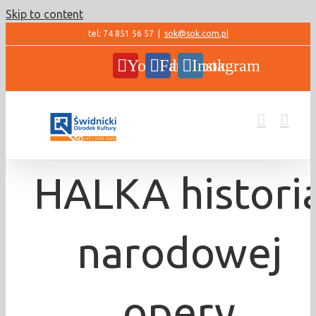
Skip to content
tel: 74 851 56 57
|
sok@sok.com.pl
YouTube
Facebook
Instagram
HALKA histori
narodowej
opery