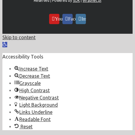
Reserved | Powered by
ŚOK
|
Wrapnet.pl
YouTube
Facebook
Instagram
Skip to content
Open
toolbar
Accessibility Tools
Increase Text
Decrease Text
Grayscale
High Contrast
Negative Contrast
Light Background
Links Underline
Readable Font
Reset