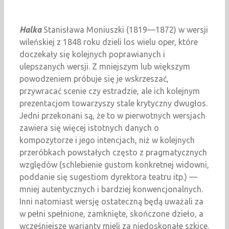
Halka
Stanisława Moniuszki (1819—1872) w wersji
wileńskiej z 1848 roku dzieli los wielu oper, które
doczekały się kolejnych poprawianych i
ulepszanych wersji. Z mniejszym lub większym
powodzeniem próbuje się je wskrzeszać,
przywracać scenie czy estradzie, ale ich kolejnym
prezentacjom towarzyszy stale krytyczny dwugłos.
Jedni przekonani są, że to w pierwotnych wersjach
zawiera się więcej istotnych danych o
kompozytorze i jego intencjach, niż w kolejnych
przeróbkach powstałych często z pragmatycznych
względów (schlebienie gustom konkretnej widowni,
poddanie się sugestiom dyrektora teatru itp.) —
mniej autentycznych i bardziej konwencjonalnych.
Inni natomiast wersję ostateczną będą uważali za
w pełni spełnione, zamknięte, skończone dzieło, a
wcześniejsze warianty mieli za niedoskonałe szkice.