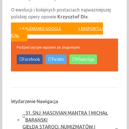
O ewolucji i kolejnych postaciach najważniejszej
polskiej opery opowie
Krzysztof Dix
.
+ KALENDARZ GOOGLE
+ EKSPORTUJ
ICAL
Podziel się tym wpisem ze znajomymi
Facebook
Twitter
WhatsApp
Wydarzenie Nawigacja
31. ŚNJ: MASOVIAN MANTRA | MICHAŁ
BARAŃSKI
GIEŁDA STAROCI, NUMIZMATÓW I