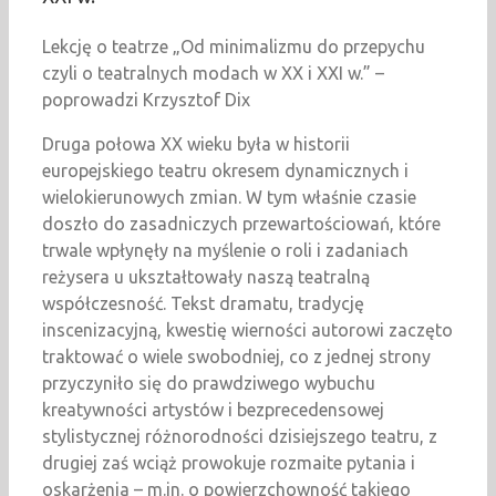
Lekcję o teatrze „Od minimalizmu do przepychu
czyli o teatralnych modach w XX i XXI w.” –
poprowadzi Krzysztof Dix
Druga połowa XX wieku była w historii
europejskiego teatru okresem dynamicznych i
wielokierunowych zmian. W tym właśnie czasie
doszło do zasadniczych przewartościowań, które
trwale wpłynęły na myślenie o roli i zadaniach
reżysera u ukształtowały naszą teatralną
współczesność. Tekst dramatu, tradycję
inscenizacyjną, kwestię wierności autorowi zaczęto
traktować o wiele swobodniej, co z jednej strony
przyczyniło się do prawdziwego wybuchu
kreatywności artystów i bezprecedensowej
stylistycznej różnorodności dzisiejszego teatru, z
drugiej zaś wciąż prowokuje rozmaite pytania i
oskarżenia – m.in. o powierzchowność takiego