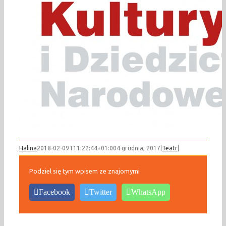
Halina
2018-02-09T11:22:44+01:00
4 grudnia, 2017
|
Teatr
|
Podziel się tym wpisem ze znajomymi
Facebook
Twitter
WhatsApp