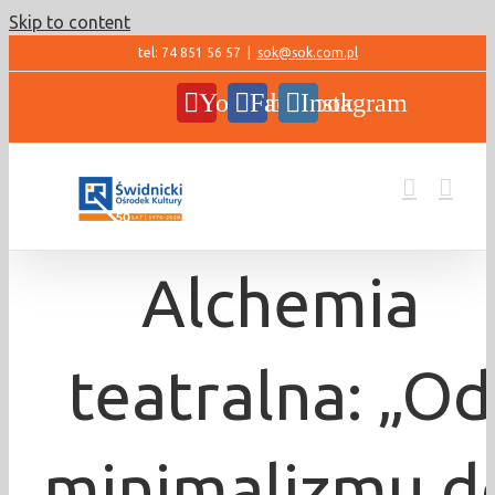
Skip to content
tel: 74 851 56 57
|
sok@sok.com.pl
YouTube
Facebook
Instagram
Alchemia
teatralna: „Od
minimalizmu d