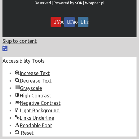
Reserved | Powered by
ŚOK
|
Wrapnet.pl
YouTube
Facebook
Instagram
Skip to content
Open
toolbar
Accessibility Tools
Increase Text
Decrease Text
Grayscale
High Contrast
Negative Contrast
Light Background
Links Underline
Readable Font
Reset