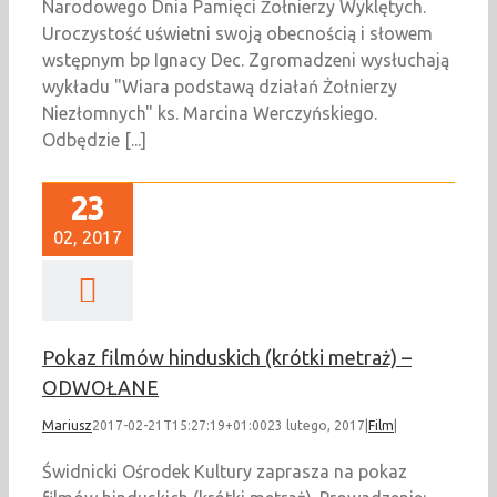
Narodowego Dnia Pamięci Żołnierzy Wyklętych.
Uroczystość uświetni swoją obecnością i słowem
wstępnym bp Ignacy Dec. Zgromadzeni wysłuchają
wykładu "Wiara podstawą działań Żołnierzy
Niezłomnych" ks. Marcina Werczyńskiego.
Odbędzie [...]
23
02, 2017
Pokaz filmów hinduskich (krótki metraż) –
ODWOŁANE
Mariusz
2017-02-21T15:27:19+01:00
23 lutego, 2017
|
Film
|
Świdnicki Ośrodek Kultury zaprasza na pokaz