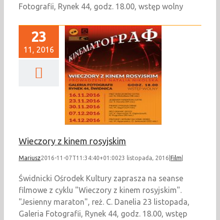
Fotografii, Rynek 44, godz. 18.00, wstęp wolny
23
11, 2016
eczory z kinem
rosyjskim
Film
Wieczory z kinem rosyjskim
Mariusz
2016-11-07T11:34:40+01:00
23 listopada, 2016
|
Film
|
Świdnicki Ośrodek Kultury zaprasza na seanse
filmowe z cyklu "Wieczory z kinem rosyjskim".
"Jesienny maraton", reż. C. Danelia 23 listopada,
Galeria Fotografii, Rynek 44, godz. 18.00, wstęp