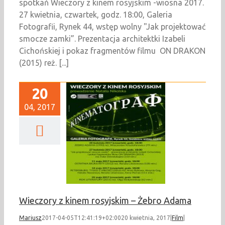
spotkań Wieczory z kinem rosyjskim -wiosna 2017.
27 kwietnia, czwartek, godz. 18:00, Galeria
Fotografii, Rynek 44, wstęp wolny "Jak projektować
smocze zamki”. Prezentacja architektki Izabeli
Cichońskiej i pokaz fragmentów filmu ON DRAKON
(2015) reż. [...]
20
04, 2017
eczory z kinem
kim – Żebro Adama
Film
Wieczory z kinem rosyjskim – Żebro Adama
Mariusz
2017-04-05T12:41:19+02:00
20 kwietnia, 2017
|
Film
|