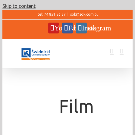
Skip to content
tel: 74 851 56 57
|
sok@sok.com.pl
YouTube
Facebook
Instagram
Film