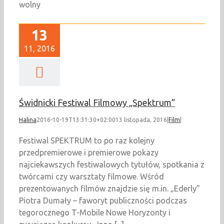
wolny
13
11, 2016
Świdnicki Festiwal Filmowy „Spektrum”
Halina
2016-10-19T13:31:30+02:00
13 listopada, 2016
|
Film
|
Festiwal SPEKTRUM to po raz kolejny
przedpremierowe i premierowe pokazy
najciekawszych festiwalowych tytułów, spotkania z
twórcami czy warsztaty filmowe. Wśród
prezentowanych filmów znajdzie się m.in. „Ederly”
Piotra Dumały – faworyt publiczności podczas
tegorocznego T-Mobile Nowe Horyzonty i