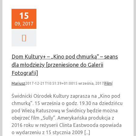
15
09, 2017
Dom Kultury+ – „Kino pod chmurką” – seans
dla młodzieży [przeniesione do Galerii
Fotografii]
Mariusz
2017-12-21T10:51:39+01:00
15 września, 2017
|
Film
|
Świdnicki Ośrodek Kultury zaprasza na „Kino pod
chmurką”. 15 września o godz. 19.30 na dziedzińcu
pod Wieżą Ratuszową w Świdnicy będzie można
obejrzeć film „Sully”. Amerykańska produkcja z
2016 roku w reżyserii Clinta Eastwooda opowiada
o wydarzeniu z 15 stycznia 2009 [...]