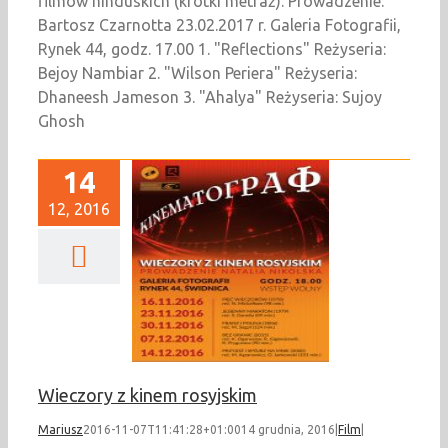
filmów hinduskich (krótki metraż). Prowadzenie:
Bartosz Czarnotta 23.02.2017 r. Galeria Fotografii,
Rynek 44, godz. 17.00 1. "Reflections" Reżyseria:
Bejoy Nambiar 2. "Wilson Periera" Reżyseria:
Dhaneesh Jameson 3. "Ahalya" Reżyseria: Sujoy
Ghosh
14
12, 2016
eczory z kinem
rosyjskim
Film
Wieczory z kinem rosyjskim
Mariusz
2016-11-07T11:41:28+01:00
14 grudnia, 2016
|
Film
|