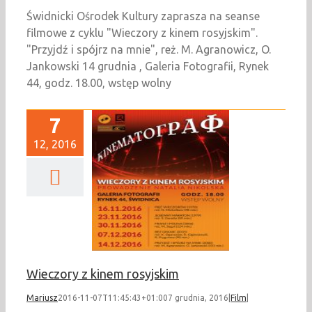
Świdnicki Ośrodek Kultury zaprasza na seanse
filmowe z cyklu "Wieczory z kinem rosyjskim".
"Przyjdź i spójrz na mnie", reż. M. Agranowicz, O.
Jankowski 14 grudnia , Galeria Fotografii, Rynek
44, godz. 18.00, wstęp wolny
7
12, 2016
eczory z kinem
rosyjskim
Film
Wieczory z kinem rosyjskim
Mariusz
2016-11-07T11:45:43+01:00
7 grudnia, 2016
|
Film
|