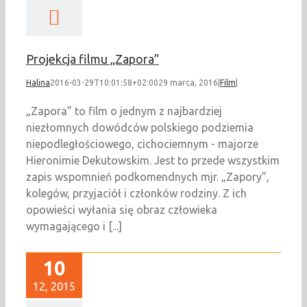
Projekcja filmu „Zapora”
Halina
2016-03-29T10:01:58+02:00
29 marca, 2016
|
Film
|
„Zapora” to film o jednym z najbardziej
niezłomnych dowódców polskiego podziemia
niepodległościowego, cichociemnym - majorze
Hieronimie Dekutowskim. Jest to przede wszystkim
zapis wspomnień podkomendnych mjr. „Zapory”,
kolegów, przyjaciół i członków rodziny. Z ich
opowieści wyłania się obraz człowieka
wymagającego i [...]
10
12, 2015