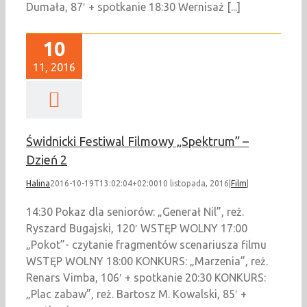
Dumała, 87′ + spotkanie 18:30 Wernisaż [...]
10
11, 2016
Świdnicki Festiwal Filmowy „Spektrum” –
Dzień 2
Halina
2016-10-19T13:02:04+02:00
10 listopada, 2016
|
Film
|
14:30 Pokaz dla seniorów: „Generał Nil”, reż.
Ryszard Bugajski, 120′ WSTĘP WOLNY 17:00
„Pokot”- czytanie fragmentów scenariusza filmu
WSTĘP WOLNY 18:00 KONKURS: „Marzenia”, reż.
Renars Vimba, 106′ + spotkanie 20:30 KONKURS:
„Plac zabaw”, reż. Bartosz M. Kowalski, 85′ +