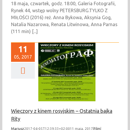
18 maja, czwartek, godz. 18:00, Galeria Fotografii,
Rynek 44, wstęp wolny PETERSBURG.TYLKO Z
MIŁOŚCI (2016) reż. Anna Bykowa, Aksynia Gog,
Natalia Nazarowa, Renata Litwinowa, Anna Parnas
(111 min) [...]
11
05, 2017
eczory z kinem
im – Ostatnia bajka
Rity
Film
Wieczory z kinem rosyjskim – Ostatnia bajka
Rity
Mariusz
2017-04-05T12:39:33+02:00
11 maja, 2017
|
Film
|