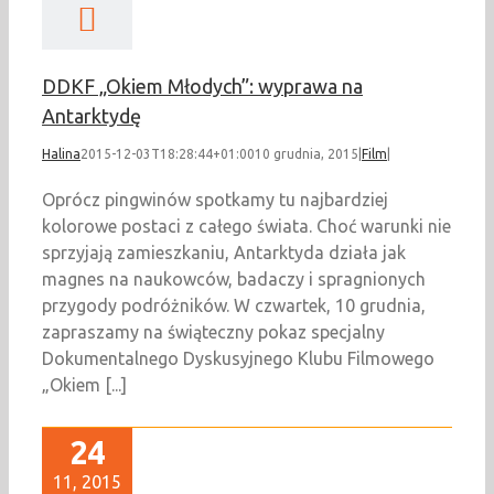
DDKF „Okiem Młodych”: wyprawa na
Antarktydę
Halina
2015-12-03T18:28:44+01:00
10 grudnia, 2015
|
Film
|
Oprócz pingwinów spotkamy tu najbardziej
kolorowe postaci z całego świata. Choć warunki nie
sprzyjają zamieszkaniu, Antarktyda działa jak
magnes na naukowców, badaczy i spragnionych
przygody podróżników. W czwartek, 10 grudnia,
zapraszamy na świąteczny pokaz specjalny
Dokumentalnego Dyskusyjnego Klubu Filmowego
„Okiem [...]
24
11, 2015