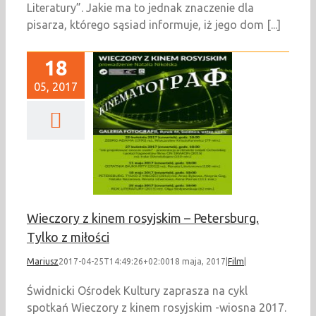
Literatury”. Jakie ma to jednak znaczenie dla
pisarza, którego sąsiad informuje, iż jego dom [...]
18
05, 2017
eczory z kinem
skim – Petersburg.
ylko z miłości
Film
Wieczory z kinem rosyjskim – Petersburg.
Tylko z miłości
Mariusz
2017-04-25T14:49:26+02:00
18 maja, 2017
|
Film
|
Świdnicki Ośrodek Kultury zaprasza na cykl
spotkań Wieczory z kinem rosyjskim -wiosna 2017.