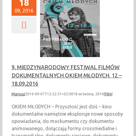
18
09, 2016
IĘDZYNARODOWY
TIWAL FILMÓW
UMENTALNYCH
M MŁODYCH, 12 –
18.09.2016
Film
9. MIĘDZYNARODOWY FESTIWAL FILMÓW
DOKUMENTALNYCH OKIEM MŁODYCH, 12 –
18.09.2016
Mariusz
2016-09-07T12:22:51+02:00
18 września, 2016
|
Film
|
OKIEM MŁODYCH – Przyszłość jest dziś – kino
dokumentalne namiętnie eksploruje nowe sposoby
opowiadania, do mockumentu czy dokumentu
animowanego, dołączają formy crossmedialne i
transmedialne, dokumenty sieciowe, dokumenty