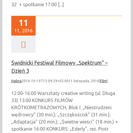
32′ + spotkanie 17:00 [...]
11
11, 2016
Świdnicki Festiwal Filmowy „Spektrum” –
Dzień 3
Halina
2016-10-19T13:09:29+02:00
11 listopada, 2016
|
Film
|
12:00-16:00 Warsztaty creative writing (ul. Długa
33) 13:00 KONKURS FILMÓW
KRÓTKOMETRAŻOWYCH, Blok I: „Niestrudzeni
wędrowcy” (30 min.); „Szczękościsk” (31 min.);
„Adaptacja” (20 min.); „Świetne wieści” (18 min.) +
spotkanie 16:00 KONKURS: „Ederly”, reż. Piotr