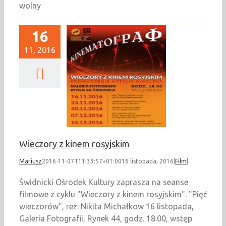
wolny
16
11, 2016
eczory z kinem
rosyjskim
Film
Wieczory z kinem rosyjskim
Mariusz
2016-11-07T11:33:57+01:00
16 listopada, 2016
|
Film
|
Świdnicki Ośrodek Kultury zaprasza na seanse
filmowe z cyklu "Wieczory z kinem rosyjskim". "Pięć
wieczorów", reż. Nikita Michałkow 16 listopada,
Galeria Fotografii, Rynek 44, godz. 18.00, wstęp