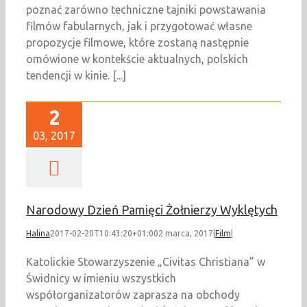
poznać zarówno techniczne tajniki powstawania
filmów fabularnych, jak i przygotować własne
propozycje filmowe, które zostaną następnie
omówione w kontekście aktualnych, polskich
tendencji w kinie. [...]
2
03, 2017
Narodowy Dzień Pamięci Żołnierzy Wyklętych
Halina
2017-02-20T10:43:20+01:00
2 marca, 2017
|
Film
|
Katolickie Stowarzyszenie „Civitas Christiana” w
Świdnicy w imieniu wszystkich
współorganizatorów zaprasza na obchody