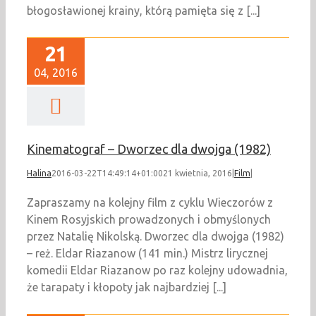
błogosławionej krainy, którą pamięta się z [...]
21
04, 2016
Kinematograf – Dworzec dla dwojga (1982)
Halina
2016-03-22T14:49:14+01:00
21 kwietnia, 2016
|
Film
|
Zapraszamy na kolejny film z cyklu Wieczorów z
Kinem Rosyjskich prowadzonych i obmyślonych
przez Natalię Nikolską. Dworzec dla dwojga (1982)
– reż. Eldar Riazanow (141 min.) Mistrz lirycznej
komedii Eldar Riazanow po raz kolejny udowadnia,
że tarapaty i kłopoty jak najbardziej [...]