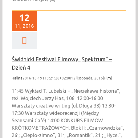
12
11, 2016
Świdnicki Festiwal Filmowy „Spektrum” –
Dzień 4
Halina
2016-10-19T13:21:26+02:00
12 listopada, 2016
|
Film
|
11:45 Wykład T. Lubelski + „Nieciekawa historia”,
reż. Wojciech Jerzy Has, 106′ 12:00-16:00
Warsztaty creative writing (ul. Długa 33) 13:30-
17:30 Warsztaty wideorecenzji (Między
Seansami Café) 14:00 KONKURS FILMÓW
KRÓTKOMETRAŻOWYCH, Blok II: „Czarnowidzka”,
26′; „Ciepło-zimno”, 31′; „Romantik”, 21′; „Hycel”,