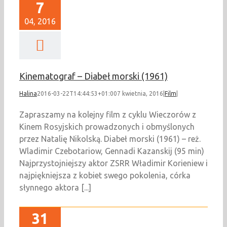
7
04, 2016
Kinematograf – Diabeł morski (1961)
Halina
2016-03-22T14:44:53+01:00
7 kwietnia, 2016
|
Film
|
Zapraszamy na kolejny film z cyklu Wieczorów z
Kinem Rosyjskich prowadzonych i obmyślonych
przez Natalię Nikolską. Diabeł morski (1961) – reż.
Wladimir Czebotariow, Gennadi Kazanskij (95 min)
Najprzystojniejszy aktor ZSRR Władimir Korieniew i
najpiękniejsza z kobiet swego pokolenia, córka
słynnego aktora [...]
31