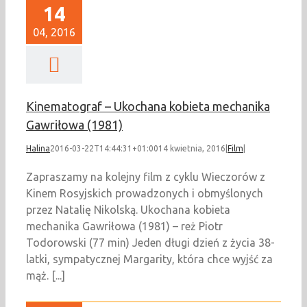
14
04, 2016
Kinematograf – Ukochana kobieta mechanika
Gawriłowa (1981)
Halina
2016-03-22T14:44:31+01:00
14 kwietnia, 2016
|
Film
|
Zapraszamy na kolejny film z cyklu Wieczorów z
Kinem Rosyjskich prowadzonych i obmyślonych
przez Natalię Nikolską. Ukochana kobieta
mechanika Gawriłowa (1981) – reż Piotr
Todorowski (77 min) Jeden długi dzień z życia 38-
latki, sympatycznej Margarity, która chce wyjść za
mąż. [...]