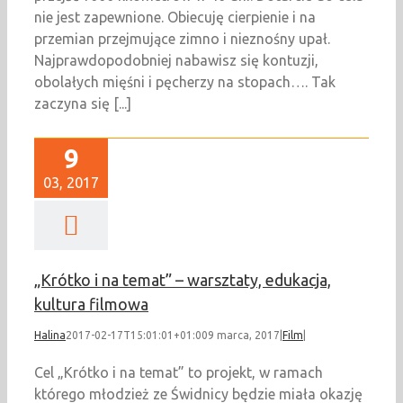
nie jest zapewnione. Obiecuję cierpienie i na
przemian przejmujące zimno i nieznośny upał.
Najprawdopodobniej nabawisz się kontuzji,
obolałych mięśni i pęcherzy na stopach…. Tak
zaczyna się [...]
9
03, 2017
„Krótko i na temat” – warsztaty, edukacja,
kultura filmowa
Halina
2017-02-17T15:01:01+01:00
9 marca, 2017
|
Film
|
Cel „Krótko i na temat” to projekt, w ramach
którego młodzież ze Świdnicy będzie miała okazję