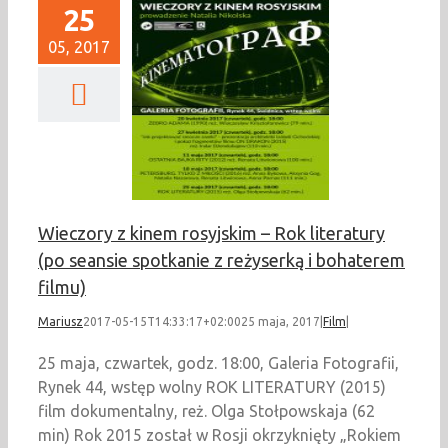
25
05, 2017
eczory z kinem
im – Rok literatury
eansie spotkanie z
erką i bohaterem
filmu)
Film
Wieczory z kinem rosyjskim – Rok literatury
(po seansie spotkanie z reżyserką i bohaterem
filmu)
Mariusz
2017-05-15T14:33:17+02:00
25 maja, 2017
|
Film
|
25 maja, czwartek, godz. 18:00, Galeria Fotografii,
Rynek 44, wstęp wolny ROK LITERATURY (2015)
film dokumentalny, reż. Olga Stołpowskaja (62
min) Rok 2015 został w Rosji okrzyknięty „Rokiem