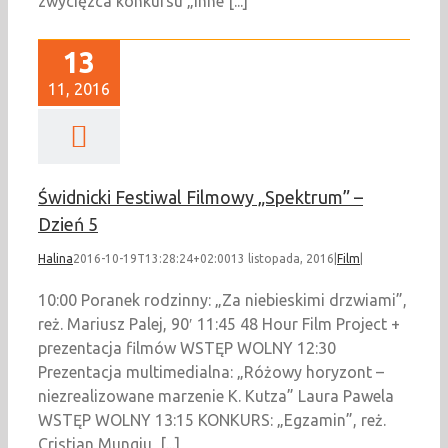
zwycięzca konkursu „Inne [...]
13
11, 2016
Świdnicki Festiwal Filmowy „Spektrum” –
Dzień 5
Halina
2016-10-19T13:28:24+02:00
13 listopada, 2016
|
Film
|
10:00 Poranek rodzinny: „Za niebieskimi drzwiami”,
reż. Mariusz Palej, 90′ 11:45 48 Hour Film Project +
prezentacja filmów WSTĘP WOLNY 12:30
Prezentacja multimedialna: „Różowy horyzont –
niezrealizowane marzenie K. Kutza” Laura Pawela
WSTĘP WOLNY 13:15 KONKURS: „Egzamin”, reż.
Cristian Mungiu, [...]