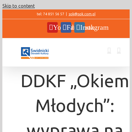
Skip to content
tel: 74 851 56 57
|
sok@sok.com.pl
YouTube
Facebook
Instagram
DDKF „Okiem
Młodych”:
wyprawa na