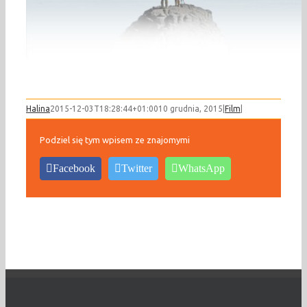
Halina
2015-12-03T18:28:44+01:00
10 grudnia, 2015
|
Film
|
Podziel się tym wpisem ze znajomymi
Facebook
Twitter
WhatsApp