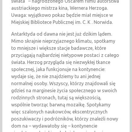
świata” – nagrodzonego Oscarem filmu autorstwa
austriackiego mistrza kina, Wernera Herzoga.
Uwaga: wyjątkowo pokaz będzie miał miejsce w
Miejskiej Bibliotece Publicznej im. C. K . Norwida.
Antarktyda od dawna nie jest już dzikim lądem.
Mimo skrajnie nieprzyjaznego klimatu, spotkamy
to mniejsze i większe stacje badawcze, które
przyciągają najbardziej nietypowe postaci z całego
świata. Herzog przygląda się niezwykłej tkance
społecznej, jaka funkcjonuje na kontynencie:
wydaje się, że nie znajdziemy tu ani jednej
normalnej osoby. Wszyscy, którzy znajdowali się
gdzieś na marginesie życia społecznego w swoich
rodzinnych stronach, tutaj są większością,
wspólnie tworząc barwną mozaikę. Spotykamy
więc szalonych naukowców, ekscentrycznych
poszukiwaczy i podróżników, którzy znaleźli nowy
dom na – wydawałoby się – kontynencie