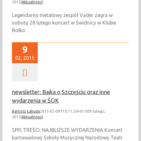
2015
|
Aktualności
|
Legendarny metalowy zespół Vader zagra w
sobotę 28 lutego koncert w Świdnicy w Klubie
Bolko.
9
02, 2015
newsletter: Bajka o Szczęściu oraz inne
wydarzenia w ŚOK
Bartosz Łabuda
2015-02-09T10:11:24+01:00
9 lutego,
2015
|
Aktualności
|
SPIS TREŚCI: NAJBLIŻSZE WYDARZENIA Koncert
karnawałowy Szkoły Muzycznej Narodowy Teatr