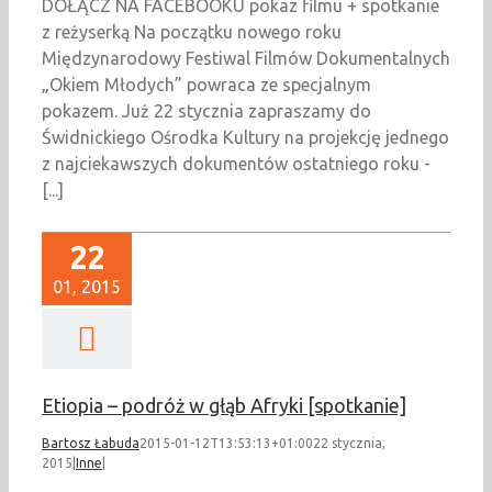
DOŁĄCZ NA FACEBOOKU pokaz filmu + spotkanie
z reżyserką Na początku nowego roku
Międzynarodowy Festiwal Filmów Dokumentalnych
„Okiem Młodych” powraca ze specjalnym
pokazem. Już 22 stycznia zapraszamy do
Świdnickiego Ośrodka Kultury na projekcję jednego
z najciekawszych dokumentów ostatniego roku -
[...]
22
01, 2015
Etiopia – podróż w głąb Afryki [spotkanie]
Bartosz Łabuda
2015-01-12T13:53:13+01:00
22 stycznia,
2015
|
Inne
|