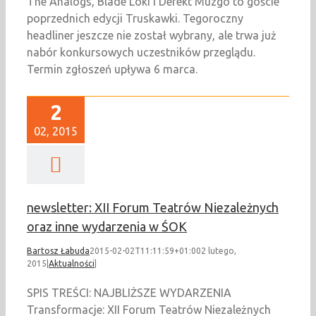
The Analogs, Blade Loki i Defekt Muzgó to goście
poprzednich edycji Truskawki. Tegoroczny
headliner jeszcze nie został wybrany, ale trwa już
nabór konkursowych uczestników przeglądu.
Termin zgłoszeń upływa 6 marca.
2
02, 2015
newsletter: XII Forum Teatrów Niezależnych
oraz inne wydarzenia w ŚOK
Bartosz Łabuda
2015-02-02T11:11:59+01:00
2 lutego,
2015
|
Aktualności
|
SPIS TREŚCI: NAJBLIŻSZE WYDARZENIA
Transformacje: XII Forum Teatrów Niezależnych