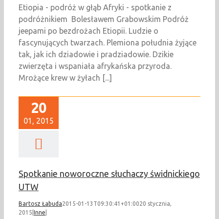
Etiopia - podróż w głąb Afryki - spotkanie z
podróżnikiem Bolesławem Grabowskim Podróż
jeepami po bezdrożach Etiopii. Ludzie o
fascynujących twarzach. Plemiona południa żyjące
tak, jak ich dziadowie i pradziadowie. Dzikie
zwierzęta i wspaniała afrykańska przyroda.
Mrożące krew w żyłach [...]
20
01, 2015
Spotkanie noworoczne słuchaczy świdnickiego
UTW
Bartosz Łabuda
2015-01-13T09:30:41+01:00
20 stycznia,
2015
|
Inne
|