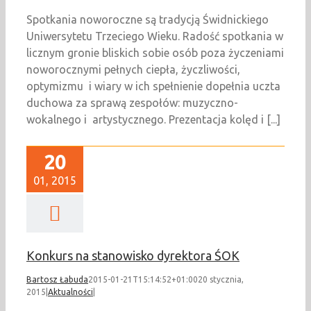
Spotkania noworoczne są tradycją Świdnickiego
Uniwersytetu Trzeciego Wieku. Radość spotkania w
licznym gronie bliskich sobie osób poza życzeniami
noworocznymi pełnych ciepła, życzliwości,
optymizmu i wiary w ich spełnienie dopełnia uczta
duchowa za sprawą zespołów: muzyczno-
wokalnego i artystycznego. Prezentacja kolęd i [...]
20
01, 2015
Konkurs na stanowisko dyrektora ŚOK
Bartosz Łabuda
2015-01-21T15:14:52+01:00
20 stycznia,
2015
|
Aktualności
|