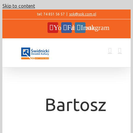
Skip to content
tel: 74 851 56 57
|
sok@sok.com.pl
YouTube
Facebook
Instagram
Bartosz