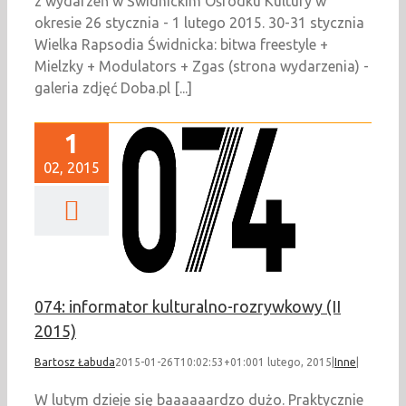
z wydarzeń w Świdnickim Ośrodku Kultury w
okresie 26 stycznia - 1 lutego 2015. 30-31 stycznia
Wielka Rapsodia Świdnicka: bitwa freestyle +
Mielzky + Modulators + Zgas (strona wydarzenia) -
galeria zdjęć Doba.pl [...]
1
02, 2015
74: informator
alno-rozrywkowy (II
2015)
Inne
074: informator kulturalno-rozrywkowy (II
2015)
Bartosz Łabuda
2015-01-26T10:02:53+01:00
1 lutego, 2015
|
Inne
|
W lutym dzieje się baaaaaardzo dużo. Praktycznie