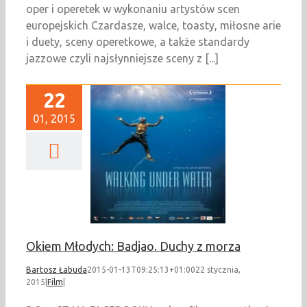
oper i operetek w wykonaniu artystów scen
europejskich Czardasze, walce, toasty, miłosne arie
i duety, sceny operetkowe, a także standardy
jazzowe czyli najsłynniejsze sceny z [...]
22
01, 2015
 Młodych: Badjao.
uchy z morza
Film
Okiem Młodych: Badjao. Duchy z morza
Bartosz Łabuda
2015-01-13T09:25:13+01:00
22 stycznia,
2015
|
Film
|