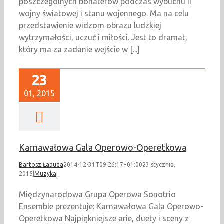
poszczególnych bohaterów podczas wybuchu II
wojny światowej i stanu wojennego. Ma na celu
przedstawienie widzom obrazu ludzkiej
wytrzymałości, uczuć i miłości. Jest to dramat,
który ma za zadanie wejście w [...]
23
01, 2015
Karnawałowa Gala Operowo-Operetkowa
Bartosz Łabuda
2014-12-31T09:26:17+01:00
23 stycznia,
2015
|
Muzyka
|
Międzynarodowa Grupa Operowa Sonotrio
Ensemble prezentuje: Karnawałowa Gala Operowo-
Operetkowa Najpiękniejsze arie, duety i sceny z