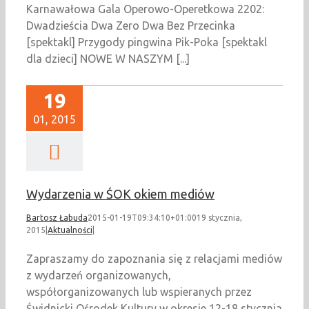
Karnawałowa Gala Operowo-Operetkowa 2202:
Dwadzieścia Dwa Zero Dwa Bez Przecinka
[spektakl] Przygody pingwina Pik-Poka [spektakl
dla dzieci] NOWE W NASZYM [...]
19
01, 2015
Wydarzenia w ŚOK okiem mediów
Bartosz Łabuda
2015-01-19T09:34:10+01:00
19 stycznia,
2015
|
Aktualności
|
Zapraszamy do zapoznania się z relacjami mediów
z wydarzeń organizowanych,
współorganizowanych lub wspieranych przez
Świdnicki Ośrodek Kultury w okresie 12-18 stycznia