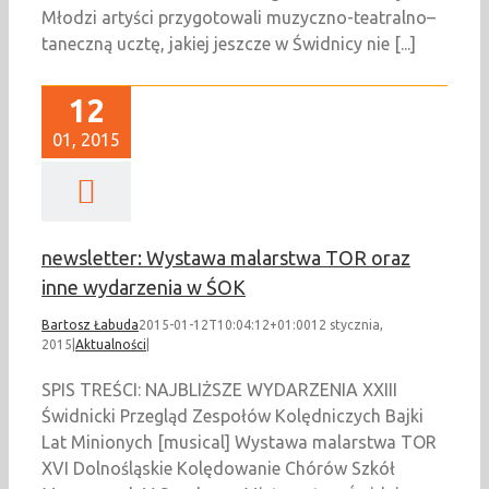
Młodzi artyści przygotowali muzyczno-teatralno–
taneczną ucztę, jakiej jeszcze w Świdnicy nie [...]
12
01, 2015
newsletter: Wystawa malarstwa TOR oraz
inne wydarzenia w ŚOK
Bartosz Łabuda
2015-01-12T10:04:12+01:00
12 stycznia,
2015
|
Aktualności
|
SPIS TREŚCI: NAJBLIŻSZE WYDARZENIA XXIII
Świdnicki Przegląd Zespołów Kolędniczych Bajki
Lat Minionych [musical] Wystawa malarstwa TOR
XVI Dolnośląskie Kolędowanie Chórów Szkół