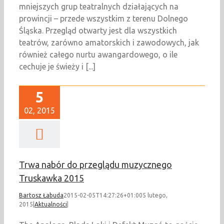
mniejszych grup teatralnych działających na
prowincji – przede wszystkim z terenu Dolnego
Śląska. Przegląd otwarty jest dla wszystkich
teatrów, zarówno amatorskich i zawodowych, jak
również całego nurtu awangardowego, o ile
cechuje je świeży i [...]
5
02, 2015
Trwa nabór do przeglądu muzycznego
Truskawka 2015
Bartosz Łabuda
2015-02-05T14:27:26+01:00
5 lutego,
2015
|
Aktualności
|