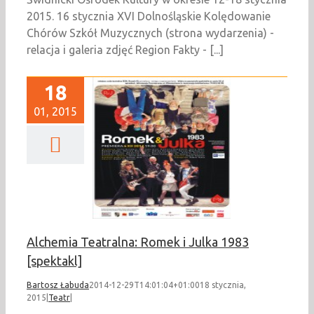
2015. 16 stycznia XVI Dolnośląskie Kolędowanie
Chórów Szkół Muzycznych (strona wydarzenia) -
relacja i galeria zdjęć Region Fakty - [...]
18
01, 2015
hemia Teatralna:
ek i Julka 1983
[spektakl]
Teatr
Alchemia Teatralna: Romek i Julka 1983
[spektakl]
Bartosz Łabuda
2014-12-29T14:01:04+01:00
18 stycznia,
2015
|
Teatr
|