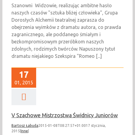
Szanowni Widzowie, realizując ambitne hasło
naszych czasów "sztuka bliżej człowieka", Grupa
Dorosłych Alchemii teatralnej zaprasza do
obejrzenia wyimków z dramatu autora, co prawda
zagranicznego, ale poddanego śmiałym i
bezkompromisowym przeróbkom naszych
zdolnych, rodzimych twórców. Napuszony tytuł
dramatu niejakiego Szekspira "Romeo [...]
17
01, 2015
V Szachowe Mistrzostwa Świdnicy Juniorów
Bartosz Łabuda
2015-01-08T08:27:57+01:00
17 stycznia,
2015
|
Inne
|