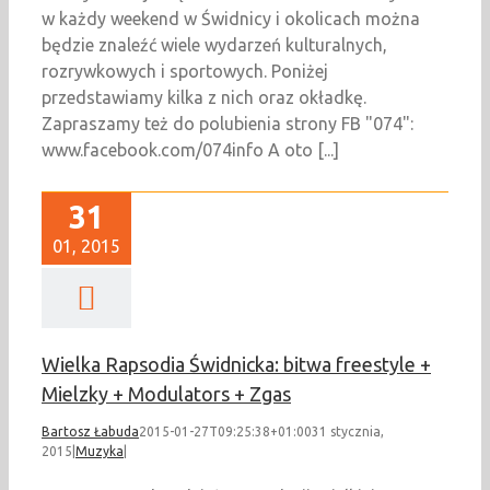
w każdy weekend w Świdnicy i okolicach można
będzie znaleźć wiele wydarzeń kulturalnych,
rozrywkowych i sportowych. Poniżej
przedstawiamy kilka z nich oraz okładkę.
Zapraszamy też do polubienia strony FB "074":
www.facebook.com/074info A oto [...]
31
01, 2015
Wielka Rapsodia Świdnicka: bitwa freestyle +
Mielzky + Modulators + Zgas
Bartosz Łabuda
2015-01-27T09:25:38+01:00
31 stycznia,
2015
|
Muzyka
|