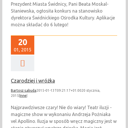
Prezydent Miasta Świdnicy, Pani Beata Moskal-
Słaniewska, ogłosiła konkurs na stanowisko
dyrektora Świdnickiego Ośrodka Kultury. Aplikacje
można składać do 6 lutego!
20
01, 2015
Czarodziej i wróżka
Bartosz Łabuda
2015-01-13T09:21:17+01:00
20 stycznia,
2015
|
Inne
|
Najprawdziwsze czary! Nie do wiary! Teatr iluzji -
magiczne show w wykonaniu Andrzeja Poźniaka
vel Apollino. Iluzja w sposób wręcz magiczny jest w