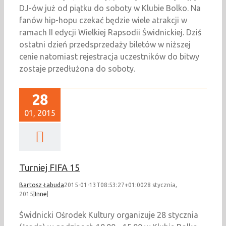
DJ-ów już od piątku do soboty w Klubie Bolko. Na
fanów hip-hopu czekać będzie wiele atrakcji w
ramach II edycji Wielkiej Rapsodii Świdnickiej. Dziś
ostatni dzień przedsprzedaży biletów w niższej
cenie natomiast rejestracja uczestników do bitwy
zostaje przedłużona do soboty.
28
01, 2015
Turniej FIFA 15
Bartosz Łabuda
2015-01-13T08:53:27+01:00
28 stycznia,
2015
|
Inne
|
Świdnicki Ośrodek Kultury organizuje 28 stycznia