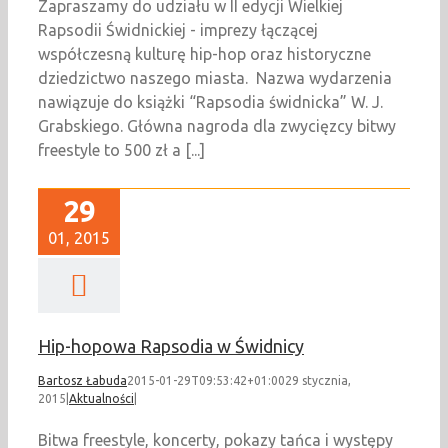
Zapraszamy do udziału w II edycji Wielkiej
Rapsodii Świdnickiej - imprezy łączącej
współczesną kulturę hip-hop oraz historyczne
dziedzictwo naszego miasta. Nazwa wydarzenia
nawiązuje do książki “Rapsodia świdnicka” W. J.
Grabskiego. Główna nagroda dla zwycięzcy bitwy
freestyle to 500 zł a [...]
29
01, 2015
Hip-hopowa Rapsodia w Świdnicy
Bartosz Łabuda
2015-01-29T09:53:42+01:00
29 stycznia,
2015
|
Aktualności
|
Bitwa freestyle, koncerty, pokazy tańca i występy