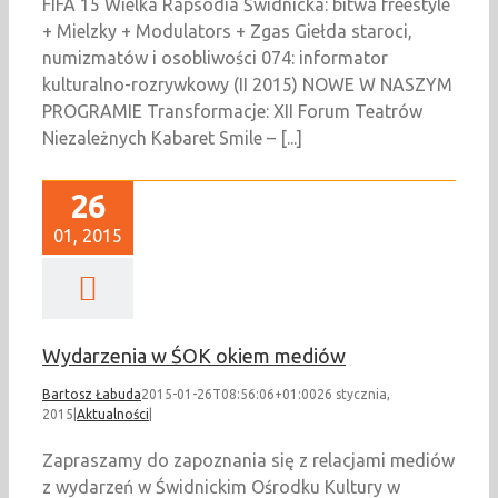
FIFA 15 Wielka Rapsodia Świdnicka: bitwa freestyle
+ Mielzky + Modulators + Zgas Giełda staroci,
numizmatów i osobliwości 074: informator
kulturalno-rozrywkowy (II 2015) NOWE W NASZYM
PROGRAMIE Transformacje: XII Forum Teatrów
Niezależnych Kabaret Smile – [...]
26
01, 2015
Wydarzenia w ŚOK okiem mediów
Bartosz Łabuda
2015-01-26T08:56:06+01:00
26 stycznia,
2015
|
Aktualności
|
Zapraszamy do zapoznania się z relacjami mediów
z wydarzeń w Świdnickim Ośrodku Kultury w