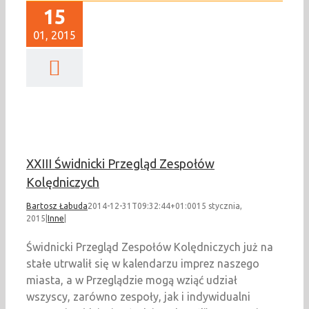
15
01, 2015
Świdnicki Przegląd
łów Kolędniczych
Inne
XXIII Świdnicki Przegląd Zespołów
Kolędniczych
Bartosz Łabuda
2014-12-31T09:32:44+01:00
15 stycznia,
2015
|
Inne
|
Świdnicki Przegląd Zespołów Kolędniczych już na
stałe utrwalił się w kalendarzu imprez naszego
miasta, a w Przeglądzie mogą wziąć udział
wszyscy, zarówno zespoły, jak i indywidualni