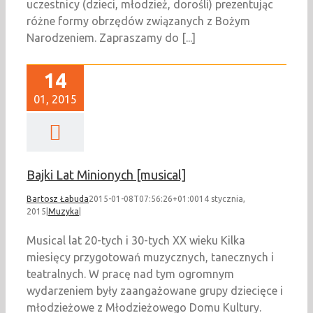
uczestnicy (dzieci, młodzież, dorośli) prezentując
różne formy obrzędów związanych z Bożym
Narodzeniem. Zapraszamy do [...]
14
01, 2015
Bajki Lat Minionych [musical]
Bartosz Łabuda
2015-01-08T07:56:26+01:00
14 stycznia,
2015
|
Muzyka
|
Musical lat 20-tych i 30-tych XX wieku Kilka
miesięcy przygotowań muzycznych, tanecznych i
teatralnych. W pracę nad tym ogromnym
wydarzeniem były zaangażowane grupy dziecięce i
młodzieżowe z Młodzieżowego Domu Kultury.