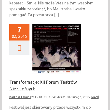
kabaret – Smile. Nie może Was na tym wesołym
spektaklu zabraknąć, bo Mai trzeba i warto
pomagać. Ta przeurocza [...]
7
02, 2015
ormacje: XII Forum
rów Niezależnych
Teatr
Transformacje: XII Forum Teatrów
Niezależnych
Bartosz Łabuda
2015-01-23T15:43:42+01:00
7 lutego, 2015
|
Teatr
|
Festiwal jest skierowany przede wszystkim do