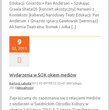
Edukacji: Gniazdo + Pan Andersen + Szukając
Graala ShataQS [koncert akustyczny] Narwani z
Kontekstu [kabaret] Narodowy Teatr Edukacji: Pan
Andersen + Gniazdo Ignacy Gawłowski [wernisaż]
Alchemia Teatralna: Romek i Julka [...]
9
02, 2015
Wydarzenia w ŚOK okiem mediów
Bartosz Łabuda
2015-02-09T09:32:52+01:00
9 lutego,
2015
|
Aktualności
|
Zapraszamy do zapoznania się z relacjami mediów
z wydarzeń w Świdnickim Ośrodku Kultury w
okresie 2-8 lutego 2015. 5-7 lutego Transformacje: