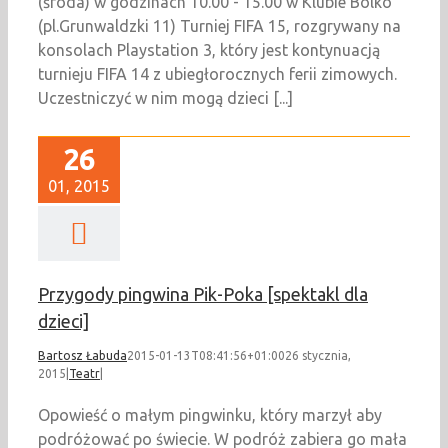
(środa) w godzinach 10.00 - 15.00 w Klubie Bolko
(pl.Grunwaldzki 11) Turniej FIFA 15, rozgrywany na
konsolach Playstation 3, który jest kontynuacją
turnieju FIFA 14 z ubiegłorocznych ferii zimowych.
Uczestniczyć w nim mogą dzieci [...]
26
01, 2015
Przygody pingwina Pik-Poka [spektakl dla
dzieci]
Bartosz Łabuda
2015-01-13T08:41:56+01:00
26 stycznia,
2015
|
Teatr
|
Opowieść o małym pingwinku, który marzył aby
podróżować po świecie. W podróż zabiera go mała