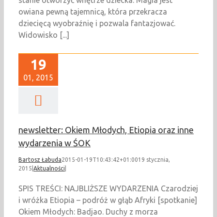
stanie otworzyć wnętrze dziecka. Magia jest
owiana pewną tajemnicą, która przekracza
dziecięcą wyobraźnię i pozwala fantazjować.
Widowisko [...]
19
01, 2015
newsletter: Okiem Młodych, Etiopia oraz inne
wydarzenia w ŚOK
Bartosz Łabuda
2015-01-19T10:43:42+01:00
19 stycznia,
2015
|
Aktualności
|
SPIS TREŚCI: NAJBLIŻSZE WYDARZENIA Czarodziej
i wróżka Etiopia – podróż w głąb Afryki [spotkanie]
Okiem Młodych: Badjao. Duchy z morza