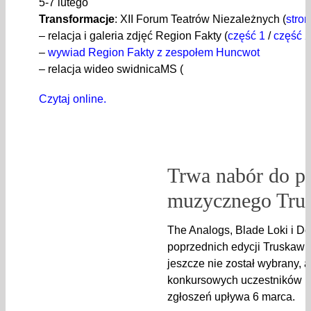
5-7 lutego
Transformacje
: XII Forum Teatrów Niezależnych (
stro
– relacja i galeria zdjęć Region Fakty (
część 1
/
część 2
–
wywiad Region Fakty z zespołem Huncwot
– relacja wideo swidnicaMS (
Czytaj online.
Trwa nabór do p
muzycznego Tru
The Analogs, Blade Loki i De
poprzednich edycji Truskawk
jeszcze nie został wybrany, a
konkursowych uczestników p
zgłoszeń upływa 6 marca.