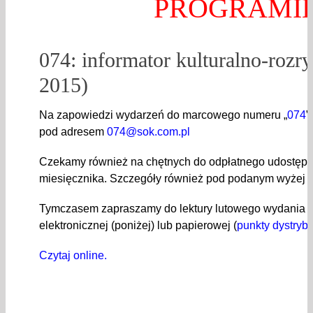
PROGRAMI
074: informator kulturalno-rozr
2015)
Na zapowiedzi wydarzeń do marcowego numeru „
074
”
pod adresem
074@sok.com.pl
Czekamy również na chętnych do odpłatnego udostępn
miesięcznika. Szczegóły również pod podanym wyżej 
Tymczasem zapraszamy do lektury lutowego wydania „0
elektronicznej (poniżej) lub papierowej (
punkty dystrybu
Czytaj online.