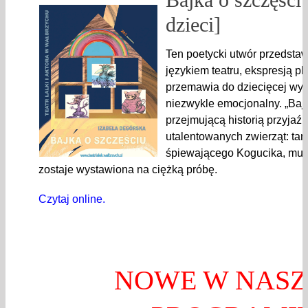
dzieci]
Ten poetycki utwór przedsta
językiem teatru, ekspresją p
przemawia do dziecięcej wy
niezwykle emocjonalny. „Bajk
przejmującą historią przyjaźni
utalentowanych zwierząt: tań
śpiewającego Kogucika, muzy
zostaje wystawiona na ciężką próbę.
Czytaj online.
NOWE W NAS