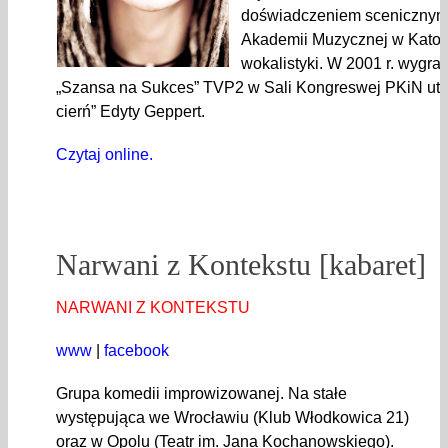
doświadczeniem scenicznym
Akademii Muzycznej w Katow
wokalistyki. W 2001 r. wygrał
„Szansa na Sukces” TVP2 w Sali Kongreswej PKiN utw
cierń” Edyty Geppert.
Czytaj online.
Narwani z Kontekstu [kabaret]
NARWANI Z KONTEKSTU
www
|
facebook
Grupa komedii improwizowanej. Na stałe
występująca we Wrocławiu (Klub Włodkowica 21)
oraz w Opolu (Teatr im. Jana Kochanowskiego).