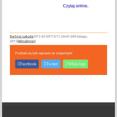
Czytaj online.
Bartosz Łabuda
2015-02-09T10:11:24+01:00
9 lutego,
2015
|
Aktualności
|
Podziel się tym wpisem ze znajomymi
Facebook
Twitter
WhatsApp