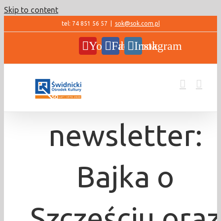
Skip to content
tel: 74 851 56 57
|
sok@sok.com.pl
YouTube
Facebook
Instagram
newsletter:
Bajka o
Szczęściu oraz