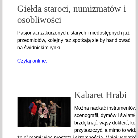
Giełda staroci, numizmatów i
osobliwości
Pasjonaci zakurzonych, starych i niedostępnych już
przedmiotów, kolejny raz spotkają się by handlować
na świdnickim rynku.
Czytaj online.
Kabaret Hrabi
Można naćkać instrumentów
scenografii, dymów i świateł,
brzdęknąć, wąsy dokleić, ko
przytaszczyć, a mimo to widz
że o” mami więc prostotą i skromnością. Mniej wydatków,