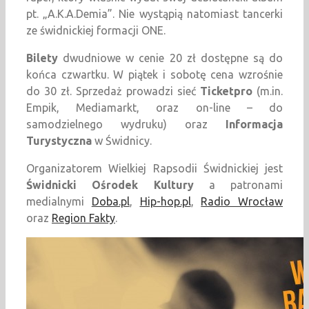
pt. „A.K.A.Demia”. Nie wystąpią natomiast tancerki
ze świdnickiej formacji ONE.
Bilety
dwudniowe w cenie 20 zł dostępne są do
końca czwartku. W piątek i sobotę cena wzrośnie
do 30 zł. Sprzedaż prowadzi sieć
Ticketpro
(m.in.
Empik, Mediamarkt, oraz on-line – do
samodzielnego wydruku) oraz
Informacja
Turystyczna
w Świdnicy.
Organizatorem Wielkiej Rapsodii Świdnickiej jest
Świdnicki Ośrodek Kultury
a patronami
medialnymi
Doba.pl
,
Hip-hop.pl
,
Radio Wrocław
oraz
Region Fakty
.