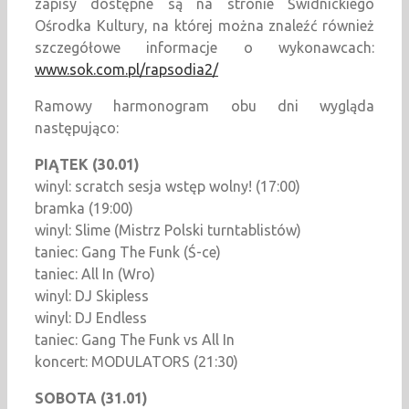
zapisy dostępne są na stronie Świdnickiego
Ośrodka Kultury, na której można znaleźć również
szczegółowe informacje o wykonawcach:
www.sok.com.pl/rapsodia2/
Ramowy harmonogram obu dni wygląda
następująco:
PIĄTEK (30.01)
winyl: scratch sesja wstęp wolny! (17:00)
bramka (19:00)
winyl: Slime (Mistrz Polski turntablistów)
taniec: Gang The Funk (Ś-ce)
taniec: All In (Wro)
winyl: DJ Skipless
winyl: DJ Endless
taniec: Gang The Funk vs All In
koncert: MODULATORS (21:30)
SOBOTA (31.01)