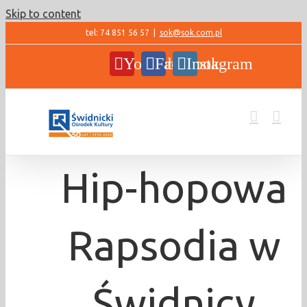
Skip to content
tel: 74 851 56 57
|
sok@sok.com.pl
YouTube
Facebook
Instagram
Hip-hopowa
Rapsodia w
Świdnicy