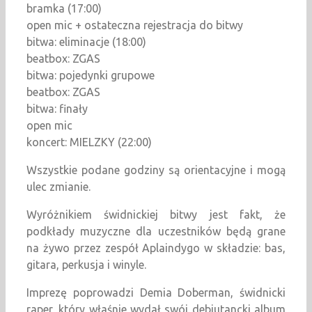
bramka (17:00)
open mic + ostateczna rejestracja do bitwy
bitwa: eliminacje (18:00)
beatbox: ZGAS
bitwa: pojedynki grupowe
beatbox: ZGAS
bitwa: finały
open mic
koncert: MIELZKY (22:00)
Wszystkie podane godziny są orientacyjne i mogą
ulec zmianie.
Wyróżnikiem świdnickiej bitwy jest fakt, że
podkłady muzyczne dla uczestników będą grane
na żywo przez zespół Aplaindygo w składzie: bas,
gitara, perkusja i winyle.
Imprezę poprowadzi Demia Doberman, świdnicki
raper, który właśnie wydał swój debiutancki album