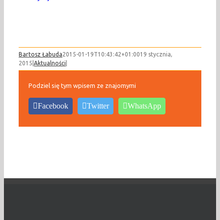
Bartosz Łabuda
2015-01-19T10:43:42+01:00
19 stycznia,
2015
|
Aktualności
|
Podziel się tym wpisem ze znajomymi
Facebook
Twitter
WhatsApp