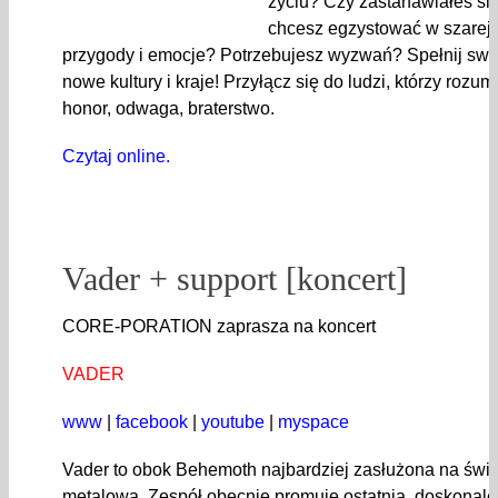
życiu? Czy zastanawiałeś się
chcesz egzystować w szarej 
przygody i emocje? Potrzebujesz wyzwań? Spełnij swo
nowe kultury i kraje! Przyłącz się do ludzi, którzy rozum
honor, odwaga, braterstwo.
Czytaj online.
Vader + support [koncert]
CORE-PORATION zaprasza na koncert
VADER
www
|
facebook
|
youtube
|
myspace
Vader to obok Behemoth najbardziej zasłużona na świe
metalowa. Zespół obecnie promuje ostatnią, doskonale p