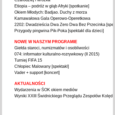
Etiopia – podróż w głąb Afryki [spotkanie]
Okiem Młodych: Badjao. Duchy z morza
Karnawałowa Gala Operowo-Operetkowa
2202: Dwadzieścia Dwa Zero Dwa Bez Przecinka [spek
Przygody pingwina Pik-Poka [spektakl dla dzieci]
NOWE W NASZYM PROGRAMIE
Giełda staroci, numizmatów i osobliwości
074: informator kulturalno-rozrywkowy (II 2015)
Turniej FIFA 15
Chłopiec Malowany [spektakl]
Vader + support [koncert]
AKTUALNOŚCI
Wydarzenia w ŚOK okiem mediów
Wyniki XXIII Świdnickiego Przeglądu Zespołów Kolędn