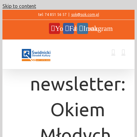
Skip to content
tel: 74 851 56 57
|
sok@sok.com.pl
YouTube
Facebook
Instagram
newsletter:
Okiem
Młodych,