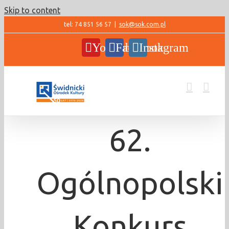
Skip to content
tel: 74 851 56 57
|
sok@sok.com.pl
YouTube
Facebook
Instagram
62.
Ogólnopolski
Konkurs