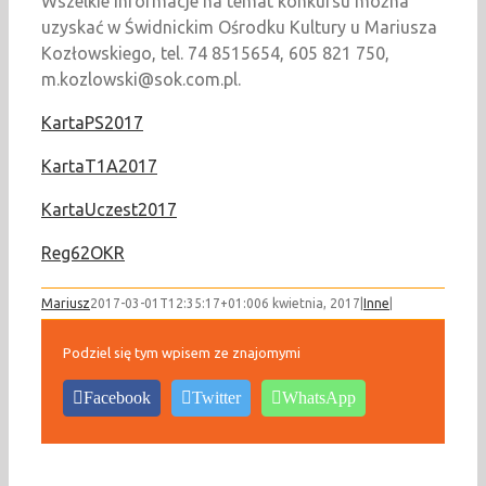
Wszelkie informacje na temat konkursu można
uzyskać w Świdnickim Ośrodku Kultury u Mariusza
Kozłowskiego, tel. 74 8515654, 605 821 750,
m.kozlowski@sok.com.pl.
KartaPS2017
KartaT1A2017
KartaUczest2017
Reg62OKR
Mariusz
2017-03-01T12:35:17+01:00
6 kwietnia, 2017
|
Inne
|
Podziel się tym wpisem ze znajomymi
Facebook
Twitter
WhatsApp