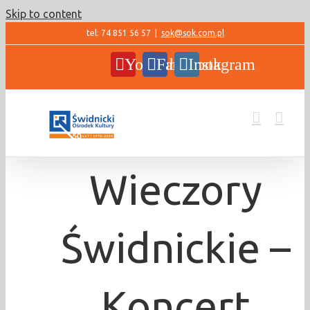
Skip to content
tel: 74 851 56 57
|
sok@sok.com.pl
YouTube
Facebook
Instagram
Wieczory
Świdnickie –
Koncert