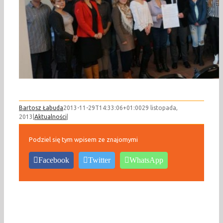
Bartosz Łabuda
2013-11-29T14:33:06+01:00
29 listopada,
2013
|
Aktualności
|
Podziel się tym wpisem ze znajomymi
Facebook
Twitter
WhatsApp