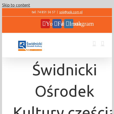
Skip to content
tel: 74 851 56 57
|
sok@sok.com.pl
YouTube
Facebook
Instagram
Świdnicki
Ośrodek
Kultury części