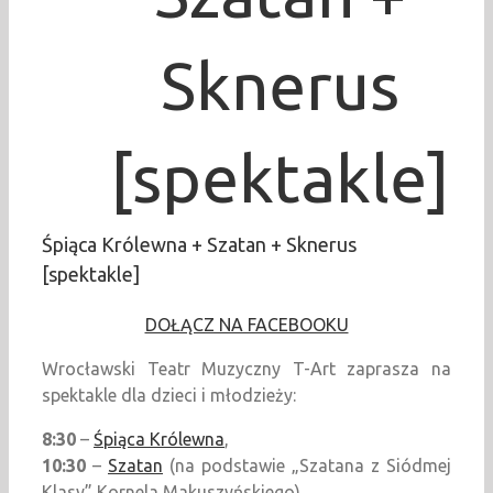
Sknerus
[spektakle]
Śpiąca Królewna + Szatan + Sknerus
[spektakle]
DOŁĄCZ NA FACEBOOKU
Wrocławski Teatr Muzyczny T-Art zaprasza na
spektakle dla dzieci i młodzieży:
8:30
–
Śpiąca Królewna
,
10:30
–
Szatan
(na podstawie „Szatana z Siódmej
Klasy” Kornela Makuszyńskiego),