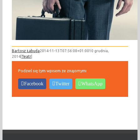
Bartosz Łabuda
2014-11-13T07:56:08+01:00
10 grudnia,
2014
|
Teatr
|
Podziel się tym wpisem ze znajomymi
Facebook
Twitter
WhatsApp