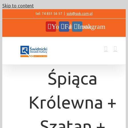
Skip to content
tel: 74 851 56 57
|
sok@sok.com.pl
YouTube
Facebook
Instagram
Śpiąca
Królewna +
Szatan +