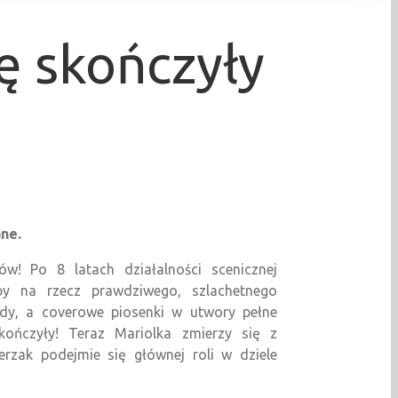
ę skończyły
ane.
w! Po 8 latach działalności scenicznej
py na rzecz prawdziwego, szlachetnego
iudy, a coverowe piosenki w utwory pełne
kończyły! Teraz Mariolka zmierzy się z
cerzak podejmie się głównej roli w dziele