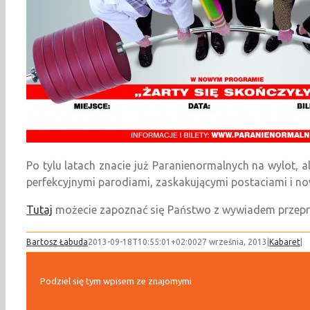
Po tylu latach znacie już Paranienormalnych na wylot, al
perfekcyjnymi parodiami, zaskakującymi postaciami i 
Tutaj
możecie zapoznać się Państwo z wywiadem przepr
Bartosz Łabuda
2013-09-18T10:55:01+02:00
27 września, 2013
|
Kabaret
|
Podziel się tym wpisem ze znajomymi