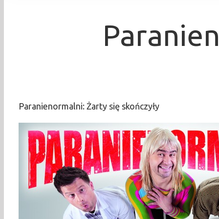
Paranien
Paranienormalni: Żarty się skończyły