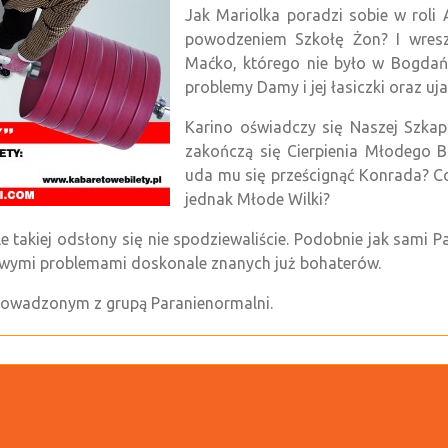
Jak Mariolka poradzi sobie w roli
powodzeniem Szkołę Żon? I wreszc
Maćko, którego nie było w Bogdań
problemy Damy i jej łasiczki oraz uj
Karino oświadczy się Naszej Szkap
zakończą się Cierpienia Młodego B
uda mu się prześcignąć Konrada? Co
jednak Młode Wilki?
e takiej odsłony się nie spodziewaliście. Podobnie jak sami Pa
nowymi problemami doskonale znanych już bohaterów.
owadzonym z grupą Paranienormalni.