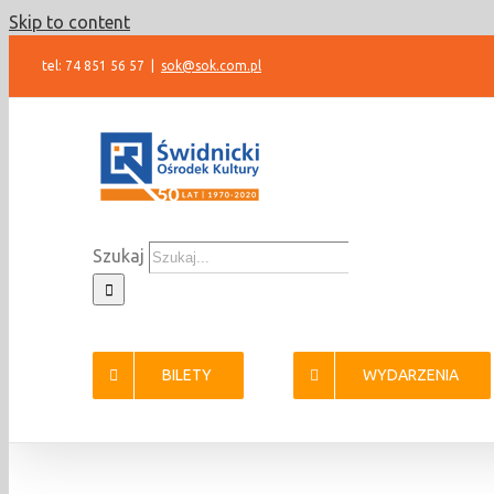
Skip to content
tel: 74 851 56 57
|
sok@sok.com.pl
Szukaj
BILETY
WYDARZENIA