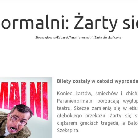
ormalni: Żarty si
Strona główna
/
Kabaret
/
Paranienormalni: Żarty się skończyły
Bilety zostały w całości wyprzed
Koniec żartów, śmiechów i chichó
Paranienormalni porzucają wygłu
teatru. Skecze zamienią się w et
głębokiego przekazu. Żarty się s
ciężarem greckich tragedii, a Bal
Szekspira.