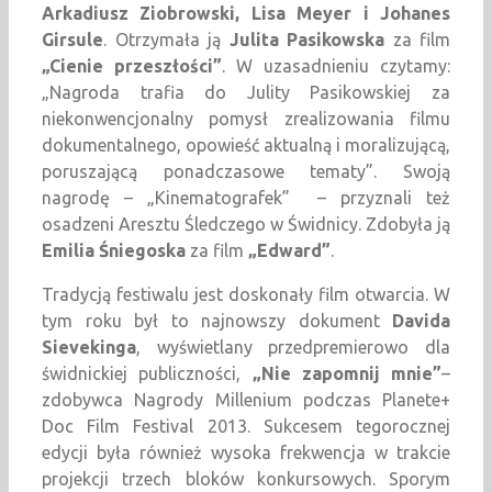
Arkadiusz Ziobrowski, Lisa Meyer i Johanes
Girsule
. Otrzymała ją
Julita Pasikowska
za film
„Cienie przeszłości”
. W uzasadnieniu czytamy:
„Nagroda trafia do Julity Pasikowskiej za
niekonwencjonalny pomysł zrealizowania filmu
dokumentalnego, opowieść aktualną i moralizującą,
poruszającą ponadczasowe tematy”. Swoją
nagrodę – „Kinematografek” – przyznali też
osadzeni Aresztu Śledczego w Świdnicy. Zdobyła ją
Emilia Śniegoska
za film
„Edward”
.
Tradycją festiwalu jest doskonały film otwarcia. W
tym roku był to najnowszy dokument
Davida
Sievekinga
, wyświetlany przedpremierowo dla
świdnickiej publiczności,
„Nie zapomnij mnie”
–
zdobywca Nagrody Millenium podczas Planete+
Doc Film Festival 2013. Sukcesem tegorocznej
edycji była również wysoka frekwencja w trakcie
projekcji trzech bloków konkursowych. Sporym