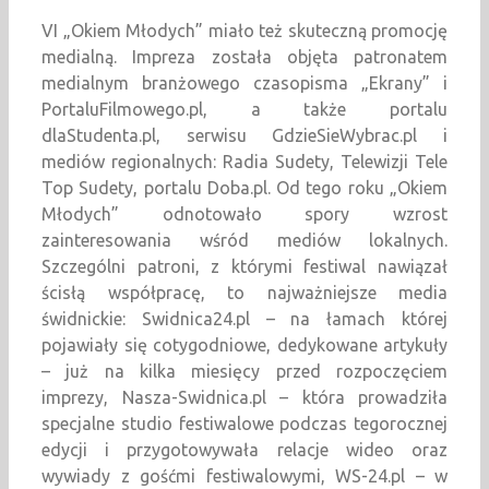
VI „Okiem Młodych” miało też skuteczną promocję
medialną. Impreza została objęta patronatem
medialnym branżowego czasopisma „Ekrany” i
PortaluFilmowego.pl, a także portalu
dlaStudenta.pl, serwisu GdzieSieWybrac.pl i
mediów regionalnych: Radia Sudety, Telewizji Tele
Top Sudety, portalu Doba.pl. Od tego roku „Okiem
Młodych” odnotowało spory wzrost
zainteresowania wśród mediów lokalnych.
Szczególni patroni, z którymi festiwal nawiązał
ścisłą współpracę, to najważniejsze media
świdnickie: Swidnica24.pl – na łamach której
pojawiały się cotygodniowe, dedykowane artykuły
– już na kilka miesięcy przed rozpoczęciem
imprezy, Nasza-Swidnica.pl – która prowadziła
specjalne studio festiwalowe podczas tegorocznej
edycji i przygotowywała relacje wideo oraz
wywiady z gośćmi festiwalowymi, WS-24.pl – w