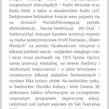
rozgłośniach dolnośląskich – Radiu Wrocław oraz
Radiu RAM, a także w Akademickim Radiu LUZ.
Dedykowane festiwalowi kreacje www pojawiły się
na stronach PortaluFilmowego.pl, portalu
dlaStudenta.pl, Naszej-Swidnicy.pl, WS-24.pl i
Swidnicy24.pl. Ważnym kanałem promocji imprezy
są media społecznościowe. Profil Festiwalu „Okiem
Młodych” na portalu Facebook.com otrzymał o
kilkaset polubień więcej – względem ubiegłego roku
i teraz może pochwalić się 1075 fanów. Oprócz
samej promocji medialnej, na terenie Świdnicy i
okolicznych miejscowości – a także Wrocławia –
rozwieszono kilkaset plakatów festiwalowych i
rozdano kilka tysięcy ulotek. Na świdnickim rynku,
w Świdnickim Ośrodku Kultury i kinie Cinema 3D
ulokowano tablice informacyjne, ze szczegółowo
rozpisanym programem tegorocznej edycji,
natomiast nad samym wejściem do Sali Teatralnej