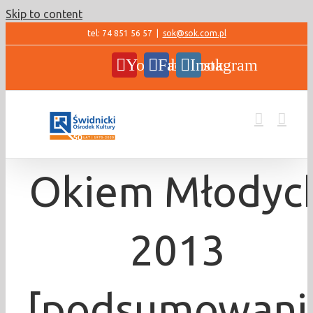
Skip to content
tel: 74 851 56 57
|
sok@sok.com.pl
YouTube
Facebook
Instagram
Okiem Młodyc
2013
[podsumowani