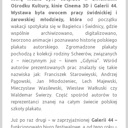
Ośrodku Kultury, kinie Cinema 3D i Galerii 44.
Wystawa była owocem pracy świdnickiej i
żarowskiej młodzieży, która
od początku
wakacji spotykała się w Bagieńcu i Świdnicy, gdzie
wspólnie archiwizowano, digitalizowano,
tworzono animacje i poznawano historię polskiego
plakatu autorskiego. Zgromadzone plakaty
pochodzą z kolekcji rodziny Scheerów, związanych
z – nieczynnym już – kinem „Gdynia”. Wśród
autorów prezentowanych prac znalazły się takie
nazwiska jak: Franciszek Starowieyski, Andrzej
Pągowski, Jan Młodożeniec, Lech Majewski,
Mieczysław Wasilewski, Wiesław Wałkuski czy
Waldemar Świerzy. Część spośród autorów to
reprezentanci znanej na całym świecie polskiej
szkoły plakatu.
Już po raz drugi – w zaprzyjaźnionej
Galerii 44 –
funkcjonowało biuro festiwalowe, a od tego roku –