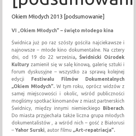
Okiem Młodych 2013 [podsumowanie]
VI
„
Okiem Młodych” – święto młodego kina
Świdnica już po raz szósty gościła najciekawsze i
najnowsze – młode kino dokumentalne. Na cztery
dni, od 19 do 22 września
, Świdnicki Ośrodek
Kultury
zamienił się w salę kinową, galerię sztuki i
forum dyskusyjne – wszystko za sprawą kolejnej
edycji
Festiwalu Filmów Dokumentalnych
„Okiem Młodych”.
W tym roku, oprócz widzów z
samej miejscowości i okolic, wśród publiczności
mogliśmy spotkać kinomanów z miast partnerskich
Świdnicy, między innymi niemieckiego
Biberach
.
Do miasta przyjechała także liczna grupa młodych
dokumentalistów , a wśród nich – gość z Białorusi
–
Yahor Surski
, autor filmu
„Art-repatriacja”.