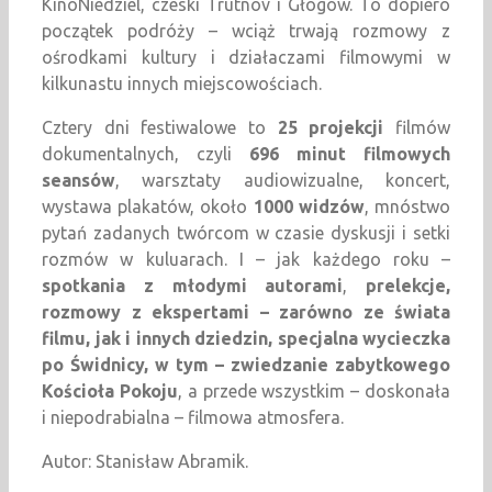
KinoNiedziel, czeski Trutnov i Głogów. To dopiero
początek podróży – wciąż trwają rozmowy z
ośrodkami kultury i działaczami filmowymi w
kilkunastu innych miejscowościach.
Cztery dni festiwalowe to
25 projekcji
filmów
dokumentalnych, czyli
696 minut filmowych
seansów
, warsztaty audiowizualne,
koncert,
wystawa plakatów, około
1000 widzów
, mnóstwo
pytań zadanych twórcom w czasie dyskusji i setki
rozmów w kuluarach. I – jak każdego roku –
spotkania z młodymi autorami
,
prelekcje,
rozmowy z ekspertami – zarówno ze świata
filmu, jak i innych dziedzin, specjalna wycieczka
po Świdnicy, w tym – zwiedzanie zabytkowego
Kościoła Pokoju
, a przede wszystkim – doskonała
i niepodrabialna – filmowa atmosfera.
Autor: Stanisław Abramik.