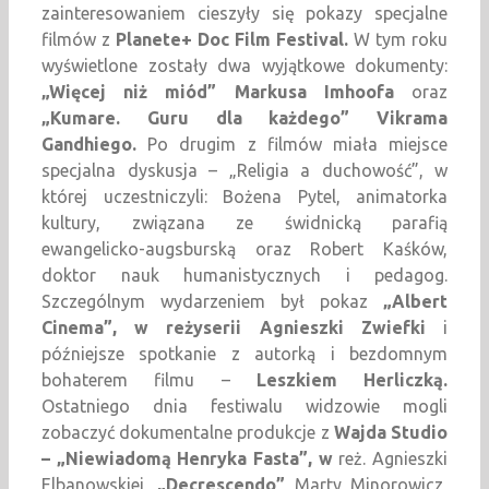
zainteresowaniem cieszyły się pokazy specjalne
filmów z
Planete+ Doc Film Festival.
W tym roku
wyświetlone zostały dwa wyjątkowe dokumenty:
„Więcej niż miód” Markusa Imhoofa
oraz
„Kumare. Guru dla każdego” Vikrama
Gandhiego.
Po drugim z filmów miała miejsce
specjalna dyskusja – „Religia a duchowość”, w
której uczestniczyli: Bożena Pytel, animatorka
kultury, związana ze świdnicką parafią
ewangelicko-augsburską oraz Robert Kaśków,
doktor nauk humanistycznych i pedagog.
Szczególnym wydarzeniem był pokaz
„Albert
Cinema”, w reżyserii Agnieszki Zwiefki
i
późniejsze spotkanie z autorką i bezdomnym
bohaterem filmu –
Leszkiem Herliczką.
Ostatniego dnia festiwalu widzowie mogli
zobaczyć dokumentalne produkcje z
Wajda Studio
–
„Niewiadomą Henryka Fasta”,
w
reż. Agnieszki
Elbanowskiej,
„Decrescendo”
Marty Minorowicz,