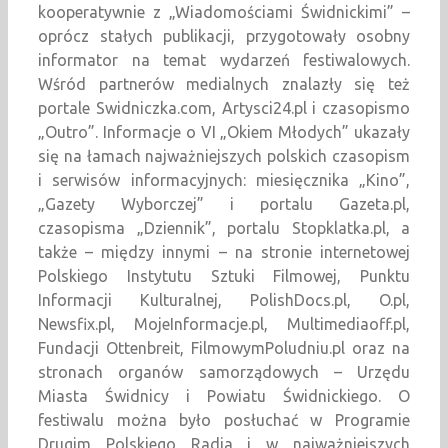
kooperatywnie z „Wiadomościami Świdnickimi” –
oprócz stałych publikacji, przygotowały osobny
informator na temat wydarzeń festiwalowych.
Wśród partnerów medialnych znalazły się też
portale Swidniczka.com, Artysci24.pl i czasopismo
„Outro”. Informacje o VI „Okiem Młodych” ukazały
się na łamach najważniejszych polskich czasopism
i serwisów informacyjnych: miesięcznika „Kino”,
„Gazety Wyborczej” i portalu Gazeta.pl,
czasopisma „Dziennik”, portalu Stopklatka.pl, a
także – między innymi – na stronie internetowej
Polskiego Instytutu Sztuki Filmowej, Punktu
Informacji Kulturalnej, PolishDocs.pl, O.pl,
Newsfix.pl, MojeInformacje.pl, Multimediaoff.pl,
Fundacji Ottenbreit, FilmowymPoludniu.pl oraz na
stronach organów samorządowych – Urzędu
Miasta Świdnicy i Powiatu Świdnickiego. O
festiwalu można było posłuchać w Programie
Drugim Polskiego Radia i w najważniejszych