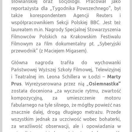
słowiańskiej oraz socjologii. Pracował jako
reportażysta dla „Tygodnika Powszechnego”, był
także korespondentem Agencji Reuters i
współpracownikiem Sekcji Polskiej BBC. Jest też
laureatem m.in. Nagrody Specjalnej Stowarzyszenia
Filmowców Polskich na Krakowskim Festiwalu
Filmowym za film dokumentalny pt. „Syberyjski
przewodnik” (z Maciejem Migasem).
Główna nagroda trafiła do wychowanki
Państwowej Wyższej Szkoły Filmowej, Telewizyjnej
i Teatralnej im. Leona Schillera w Łodzi –
Marty
Prus
. Wyreżyserowana przez nią „
Osiemnastka”
została doceniona „za wyczucie rytmu, zwartość
kompozycyjną, za umieszczenie motoru
fabularnego na tyle silnego, że mógłby powieźć nas
znacznie dalej, drogą długiego metrażu. Przede
wszystkim jednak za uczciwość wobec bohaterki,
za wrażliwość obserwacji, ale i opowiadania w