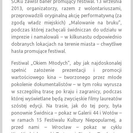
ŚOKu zawisł baner promujący festiwal. 13 września
2013, organizatorzy, razem z wolontariuszami,
przeprowadzili oryginalną akcję performatywną (za
zgodą władz miejskich) „Malowanie na bruku”,
podczas której zachęcali świdniczan do udziału w
imprezie i namalowali – w kilkunastu odpowiednio
dobranych lokacjach na terenie miasta – chwytliwe
hasła promujące festiwal.
Festiwal „Okiem Młodych”, aby jak najdoskonalej
spełnić założenie prezentacji i promocji
wartościowego kina – tworzonego przez młode
pokolenie dokumentalistów – w tym roku wyrusza
w szczególną trasę po kraju i zagranicy, podczas
której wyświetlane będą zwycięskie filmy laureatów
szóstej edycji. Na trasie, jak do tej pory, była
ponownie Świdnica – pokaz w Galerii 44 i Wołów –
w ramach 15 Festiwalu Kultury Niepopularnej, a
przed nami – Wrocław – pokaz w cyklu