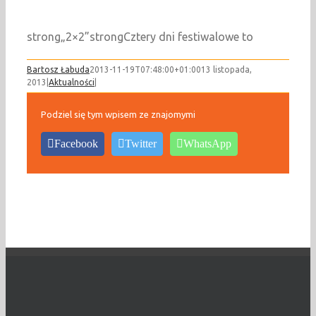
strong„2×2”strongCztery dni festiwalowe to
Bartosz Łabuda
2013-11-19T07:48:00+01:00
13 listopada,
2013
|
Aktualności
|
Podziel się tym wpisem ze znajomymi
Facebook
Twitter
WhatsApp