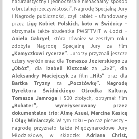
naturalistyczny i jednocześnie nienachalny sposób
o brutalnej rzeczywistości”. Nagrodę Specjalną Jury
i Nagrodę publiczności, czyli tablet – ufundowany
przez
Ligę Kobiet Polskich, koło w Świdnicy
–
otrzymała także studentka PWSFTViT w Łodzi –
Aniela Gabryel
, która również w zeszłym roku
zdobyła Nagrodę Specjalną Jury za film
„Kamyczkowi rycerze”
. Jurorzy przyznali jeszcze
cztery wyróżnienia: dla
Tomasza Jezierskiego
za
„Obóz”
, dla
Izabeli Kiszczak
za
„2×2”
, dla
Aleksandry Maciejczyk
za film
„Nils”
oraz dla
Bartka Tryzny
za
„Pocztówkę”. Nagrodę
Dyrektora Świdnickiego Ośrodka Kultury,
Tomasza Jamroga
i 500 złotych, otrzymał film
„Bohater”, wyreżyserowany przez
dokumentalne trio: Almę Asuai, Marcina Kasicę
i Olgę Winiarczyk
. W tym roku – po raz pierwszy –
nagrodę przyznało także Międzynarodowe Jury
Młodzieżowe, w składzie:
Adriana Christ,