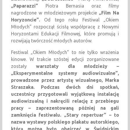
„Paparazzi”
Piotra Bernasia oraz filmy
nagrodzone w młodzieżowym projekcie
„Film Na
Horyzoncie”.
Od tego roku Festiwal „Okiem
Młodych” rozpoczął ścisłą współpracę z Nowymi
Horyzontami Edukacji Filmowej, które promują i
rozwijają twórczość młodych autorów.
Festiwal „Okiem Młodych” to nie tylko wrażenia
kinowe. W trakcie szóstej edycji zorganizowane
zostały
warsztaty dla młodzieży –
„Eksperymentalne systemy audiowizualne”
,
prowadzone przez artystę wizualnego, Marka
Straszaka. Podczas dwóch dni spotkań,
uczestnicy przygotowali wyjątkową instalację
audiowizualną i nakręcili relację z przebiegu
pracy – zaprezentowaną później na gali
zamknięcia festiwalu.
„Stary repertuar” –
to
nazwa
wystawy polskiego plakatu autorskiego
,
którą można było obejrzeć w Świdnickim