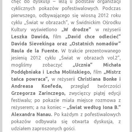
chęć do dyskusji – leżą u podstaw organizacji
cyklicznych pokazów pofestiwalowych. Podczas
pierwszego, odbywającego się wiosną 2012 roku
cyklu „Świat w obrazach”, w Świdnickim Ośrodku
Kultury wyświetlono
„W drodze”
w reżyserii
Leszka Dawida,
film
„David chce odlecieć”
Davida Sievekinga oraz „Ostatnich nomadów”
Raula de la Fuente.
W trakcie prezentowanego
jesienią 2012 cyklu „Świat w obrazach vol.2”,
mogliśmy zobaczyć
„Ucznia” Michała
Poddębniaka i Lecha Molińskiego,
film
„Mistrz
tańca powraca”,
w reżyserii
Christiana Bonke i
Andreasa Koefeda,
przegląd twórczości
Grzegorza Zarinczego,
zwycięzcy piątej edycji
festiwalu; po pokazie miała miejsce rozmowa z
reżyserem; a na koniec –
„Świat według Iona B.”
Alexandra Nanau.
Po każdym z pofestiwalowych
pokazów odbywała się otwarta dyskusja, z
udziałem zaproszonych gości.