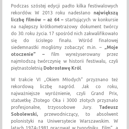
Podczas szóstej edycji padło kilka festiwalowych
rekordów. W 2013 roku nadesłano
największą
liczbę filmów – aż 64
–
startujących w konkursie
na najlepszy krótkometrażowy dokument twórcy
do 30. roku życia. 17 spośród nich zakwalifikowało
się do ścisłego finału. Wśród finałowej
siedemnastki mogliśmy zobaczyć m.in. –
„Moje
otoczenie” –
film wyreżyserowany przez
najmłodszą twórczynię w historii festiwalu, czyli
piętnastoletnią
Dobrosławę Król
.
W trakcie VI „Okiem Młodych” przyznano też
rekordową liczbę nagród. Jak co roku,
najważniejsze wyróżnienie, czyli Grand Prix,
statuetkę Złotego Oka i 3000 złotych przyznało
profesjonalne, trzyosobowe Jury.
Tadeusz
Sobolewski,
przewodniczący, to absolwent
polonistyki na Uniwersytecie Warszawskim. W
latach 1974–1981 pracował w tygodniku „Film”, a