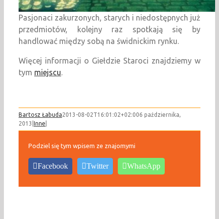
Pasjonaci zakurzonych, starych i niedostępnych już
przedmiotów, kolejny raz spotkają się by
handlować między sobą na świdnickim rynku.
Więcej informacji o Giełdzie Staroci znajdziemy w
tym
miejscu
.
Bartosz Łabuda
2013-08-02T16:01:02+02:00
6 października,
2013
|
Inne
|
Podziel się tym wpisem ze znajomymi
Facebook
Twitter
WhatsApp