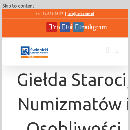
Skip to content
tel: 74 851 56 57
|
sok@sok.com.pl
YouTube
Facebook
Instagram
Giełda Staroci
Numizmatów 
Osobliwości