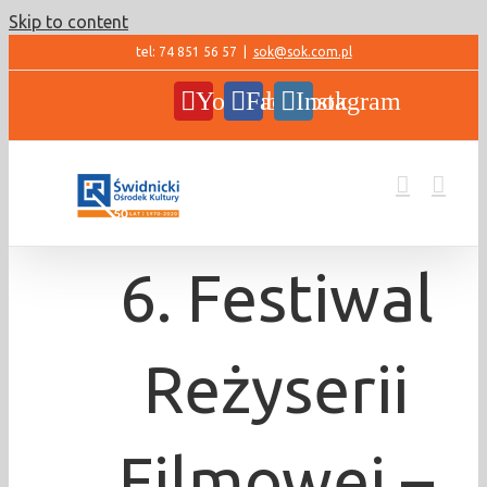
Skip to content
tel: 74 851 56 57
|
sok@sok.com.pl
YouTube
Facebook
Instagram
6. Festiwal
Reżyserii
Filmowej –