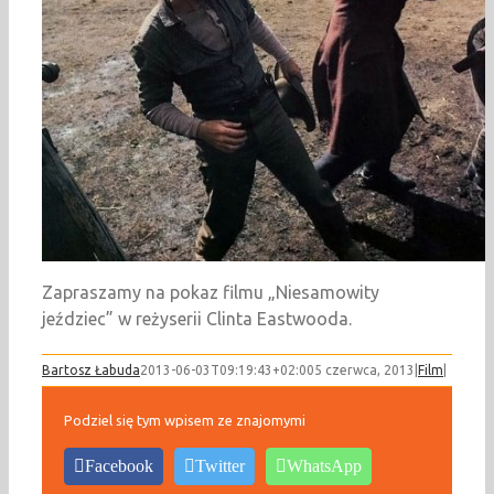
Zapraszamy na pokaz filmu „Niesamowity
jeździec” w reżyserii Clinta Eastwooda.
Bartosz Łabuda
2013-06-03T09:19:43+02:00
5 czerwca, 2013
|
Film
|
Podziel się tym wpisem ze znajomymi
Facebook
Twitter
WhatsApp