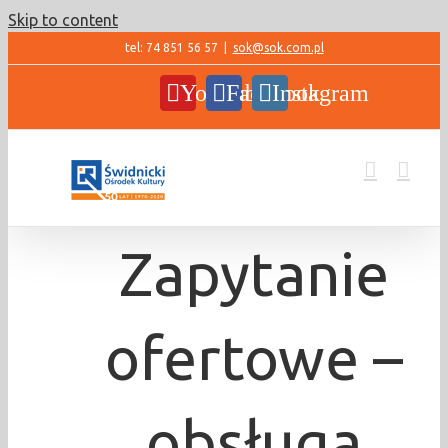
Skip to content
tel: 74 851 56 57
|
sok@sok.com.pl
YouTube
Facebook
Instagram
Zapytanie
ofertowe –
obsługa