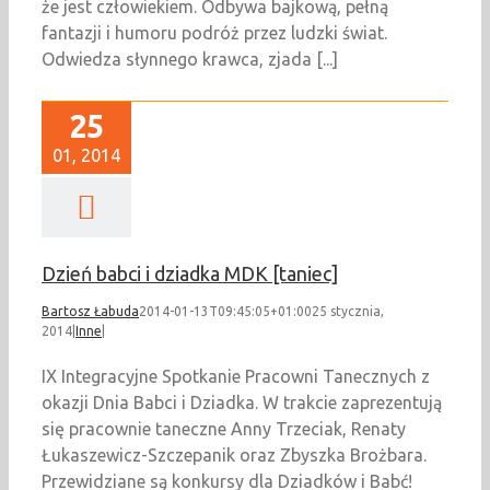
że jest człowiekiem. Odbywa bajkową, pełną
fantazji i humoru podróż przez ludzki świat.
Odwiedza słynnego krawca, zjada [...]
25
01, 2014
Dzień babci i dziadka MDK [taniec]
Bartosz Łabuda
2014-01-13T09:45:05+01:00
25 stycznia,
2014
|
Inne
|
IX Integracyjne Spotkanie Pracowni Tanecznych z
okazji Dnia Babci i Dziadka. W trakcie zaprezentują
się pracownie taneczne Anny Trzeciak, Renaty
Łukaszewicz-Szczepanik oraz Zbyszka Brożbara.
Przewidziane są konkursy dla Dziadków i Babć!