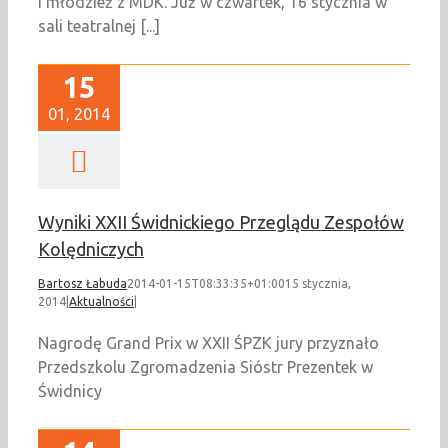
i młodzież z MDK. Już w czwartek, 16 stycznia w
sali teatralnej [...]
15
01, 2014
Wyniki XXII Świdnickiego Przeglądu Zespołów
Kolędniczych
Bartosz Łabuda
2014-01-15T08:33:35+01:00
15 stycznia,
2014
|
Aktualności
|
Nagrodę Grand Prix w XXII ŚPZK jury przyznało
Przedszkolu Zgromadzenia Sióstr Prezentek w
Świdnicy