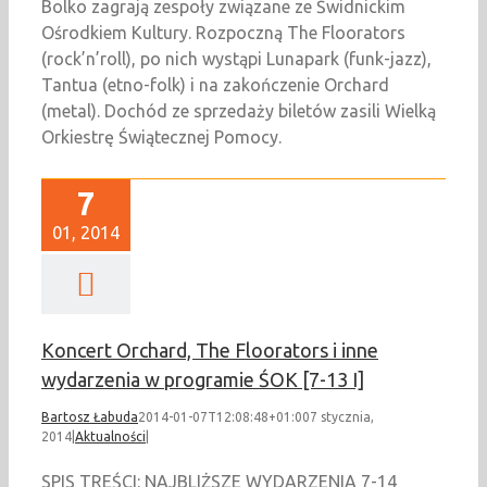
Bolko zagrają zespoły związane ze Świdnickim
Ośrodkiem Kultury. Rozpoczną The Floorators
(rock’n’roll), po nich wystąpi Lunapark (funk-jazz),
Tantua (etno-folk) i na zakończenie Orchard
(metal). Dochód ze sprzedaży biletów zasili Wielką
Orkiestrę Świątecznej Pomocy.
7
01, 2014
Koncert Orchard, The Floorators i inne
wydarzenia w programie ŚOK [7-13 I]
Bartosz Łabuda
2014-01-07T12:08:48+01:00
7 stycznia,
2014
|
Aktualności
|
SPIS TREŚCI: NAJBLIŻSZE WYDARZENIA 7-14