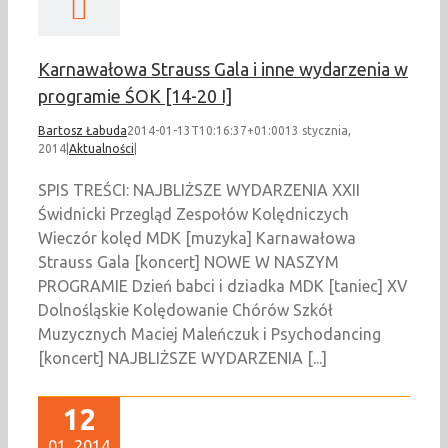
Karnawałowa Strauss Gala i inne wydarzenia w
programie ŚOK [14-20 I]
Bartosz Łabuda
2014-01-13T10:16:37+01:00
13 stycznia,
2014
|
Aktualności
|
SPIS TREŚCI: NAJBLIŻSZE WYDARZENIA XXII
Świdnicki Przegląd Zespołów Kolędniczych
Wieczór kolęd MDK [muzyka] Karnawałowa
Strauss Gala [koncert] NOWE W NASZYM
PROGRAMIE Dzień babci i dziadka MDK [taniec] XV
Dolnośląskie Kolędowanie Chórów Szkół
Muzycznych Maciej Maleńczuk i Psychodancing
[koncert] NAJBLIŻSZE WYDARZENIA [...]
12
01, 2014