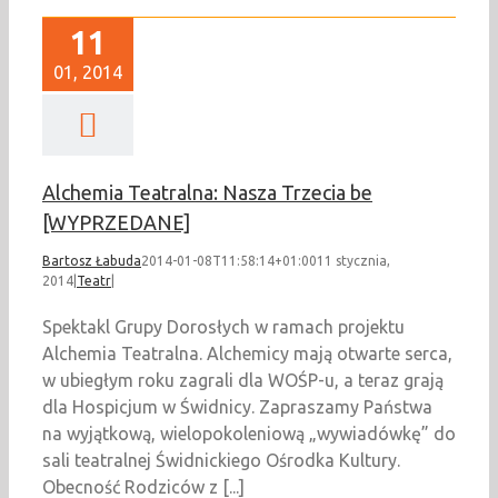
11
01, 2014
Alchemia Teatralna: Nasza Trzecia be
[WYPRZEDANE]
Bartosz Łabuda
2014-01-08T11:58:14+01:00
11 stycznia,
2014
|
Teatr
|
Spektakl Grupy Dorosłych w ramach projektu
Alchemia Teatralna. Alchemicy mają otwarte serca,
w ubiegłym roku zagrali dla WOŚP-u, a teraz grają
dla Hospicjum w Świdnicy. Zapraszamy Państwa
na wyjątkową, wielopokoleniową „wywiadówkę” do
sali teatralnej Świdnickiego Ośrodka Kultury.
Obecność Rodziców z [...]