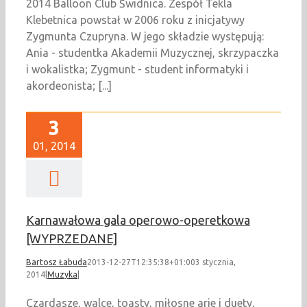
2014 Balloon Club Świdnica. Zespół Tekla
Klebetnica powstał w 2006 roku z inicjatywy
Zygmunta Czupryna. W jego składzie występują:
Ania - studentka Akademii Muzycznej, skrzypaczka
i wokalistka; Zygmunt - student informatyki i
akordeonista; [...]
3
01, 2014
Karnawałowa gala operowo-operetkowa
[WYPRZEDANE]
Bartosz Łabuda
2013-12-27T12:35:38+01:00
3 stycznia,
2014
|
Muzyka
|
Czardasze, walce, toasty, miłosne arie i duety,