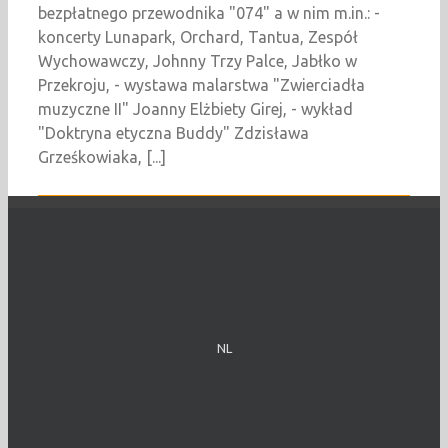
bezpłatnego przewodnika "074" a w nim m.in.: -
koncerty Lunapark, Orchard, Tantua, Zespół
Wychowawczy, Johnny Trzy Palce, Jabłko w
Przekroju, - wystawa malarstwa "Zwierciadła
muzyczne II" Joanny Elżbiety Girej, - wykład
"Doktryna etyczna Buddy" Zdzisława
Grześkowiaka, [...]
NL