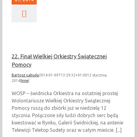
ał Wielkiej Orkiestry
ątecznej Pomocy
Inne
22. Finał Wielkiej Orkiestry Świątecznej
Pomocy
Bartosz Łabuda
2014-01-09T13:29:32+01:00
12 stycznia,
2014
|
Inne
|
WOŚP – świdnicka Orkiestra na ostatniej prostej
Wolontariusze Wielkiej Orkiestry Świątecznej
Pomocy ruszą do zbiórki już w niedzielę 12
stycznia. Połączone siły ludzi dobrych serc będą
kwestować w Rynku, Galerii Świdnickiej, na antenie
Telewizji Teletop Sudety oraz w całym mieście. [...]