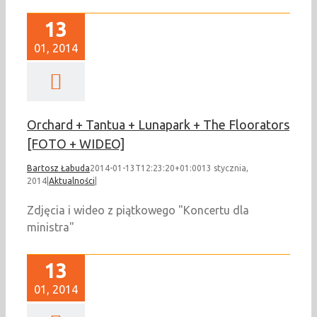
13
01, 2014
Orchard + Tantua + Lunapark + The Floorators
[FOTO + WIDEO]
Bartosz Łabuda
2014-01-13T12:23:20+01:00
13 stycznia,
2014
|
Aktualności
|
Zdjęcia i wideo z piątkowego "Koncertu dla
ministra"
13
01, 2014