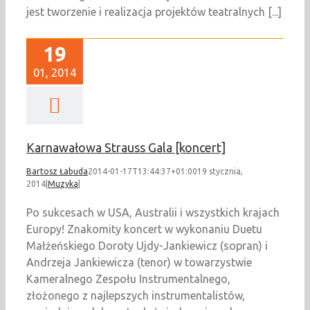
jest tworzenie i realizacja projektów teatralnych [...]
19
01, 2014
Karnawałowa Strauss Gala [koncert]
Bartosz Łabuda
2014-01-17T13:44:37+01:00
19 stycznia,
2014
|
Muzyka
|
Po sukcesach w USA, Australii i wszystkich krajach
Europy! Znakomity koncert w wykonaniu Duetu
Małżeńskiego Doroty Ujdy-Jankiewicz (sopran) i
Andrzeja Jankiewicza (tenor) w towarzystwie
Kameralnego Zespołu Instrumentalnego,
złożonego z najlepszych instrumentalistów,