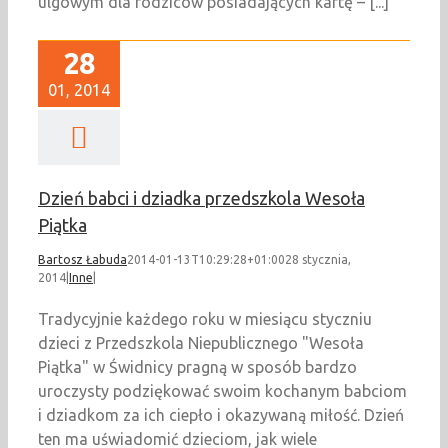
ulgowym dla rodziców posiadających kartę – [...]
28
01, 2014
Dzień babci i dziadka przedszkola Wesoła
Piątka
Bartosz Łabuda
2014-01-13T10:29:28+01:00
28 stycznia,
2014
|
Inne
|
Tradycyjnie każdego roku w miesiącu styczniu
dzieci z Przedszkola Niepublicznego "Wesoła
Piątka" w Świdnicy pragną w sposób bardzo
uroczysty podziękować swoim kochanym babciom
i dziadkom za ich ciepło i okazywaną miłość. Dzień
ten ma uświadomić dzieciom, jak wiele