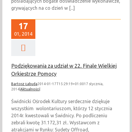
posiadających bogate doświadczenie wykonawcze,
grywających na co dzień w [...]
17
01, 2014
Podziękowania za udział w 22. Finale Wielkiej
Orkiestrze Pomocy
Bartosz Łabuda
2014-01-17T15:29:19+01:00
17 stycznia,
2014
|
Aktualności
|
Świdnicki Ośrodek Kultury serdecznie dziękuje
wszystkim wolontariuszom, którzy 12 stycznia
2014r. kwestowali w Świdnicy. Po podliczeniu
zebrali kwotę 31.172,31 zł.. Wystawcom z
atrakcjami w Rynku: Sudety Offroad,