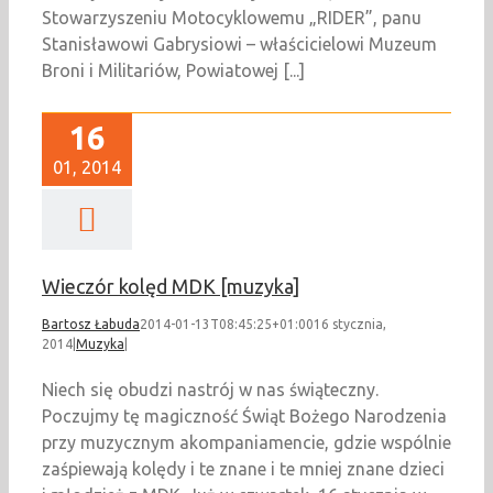
Stowarzyszeniu Motocyklowemu „RIDER”, panu
Stanisławowi Gabrysiowi – właścicielowi Muzeum
Broni i Militariów, Powiatowej [...]
16
01, 2014
Wieczór kolęd MDK [muzyka]
Bartosz Łabuda
2014-01-13T08:45:25+01:00
16 stycznia,
2014
|
Muzyka
|
Niech się obudzi nastrój w nas świąteczny.
Poczujmy tę magiczność Świąt Bożego Narodzenia
przy muzycznym akompaniamencie, gdzie wspólnie
zaśpiewają kolędy i te znane i te mniej znane dzieci