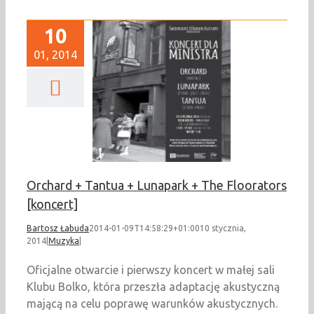
10
01, 2014
hard + Tantua +
k + The Floorators
[koncert]
Muzyka
Orchard + Tantua + Lunapark + The Floorators
[koncert]
Bartosz Łabuda
2014-01-09T14:58:29+01:00
10 stycznia,
2014
|
Muzyka
|
Oficjalne otwarcie i pierwszy koncert w małej sali
Klubu Bolko, która przeszła adaptację akustyczną
mającą na celu poprawę warunków akustycznych.