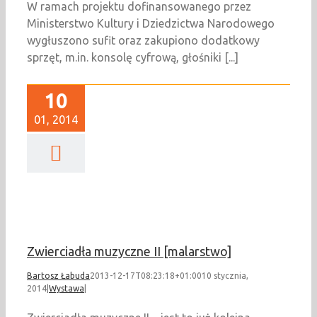
W ramach projektu dofinansowanego przez
Ministerstwo Kultury i Dziedzictwa Narodowego
wygłuszono sufit oraz zakupiono dodatkowy
sprzęt, m.in. konsolę cyfrową, głośniki [...]
10
01, 2014
ciadła muzyczne II
[malarstwo]
Wystawa
Zwierciadła muzyczne II [malarstwo]
Bartosz Łabuda
2013-12-17T08:23:18+01:00
10 stycznia,
2014
|
Wystawa
|