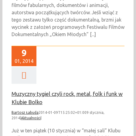
filmów fabularnych, dokumentów i animacji,
autorstwa początkujących twórców. Jeśli wziąć z
tego zestawu tylko część dokumentalną, brzmi jak
wycinek z założeń programowych Festiwalu Filmów
Dokumentalnych „Okiem Młodych” [...]
9
01, 2014
Muzyczny tygiel czyli rock, metal, folk i funk w
Klubie Bolko
Bartosz Łabuda
2014-01-09T15:25:02+01:00
9 stycznia,
2014
|
Aktualności
|
Już w ten piątek (10 stycznia) w “małej sali” Klubu