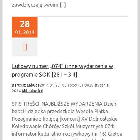
zawdzięczają swoim [...]
28
01, 2014
Lutowy numer „074” i inne wydarzenia w
programie ŚOK [28 I – 3 II]
Bartosz Łabuda
2014-01-28T08:16:59+01:00
28 stycznia,
2014
|
Aktualności
|
SPIS TREŚCI: NAJBLIŻSZE WYDARZENIA Dzień
babci i dziadka przedszkola Wesoła Piątka
Pożegnanie z kolędą [koncert] XV Dolnośląskie
Kolędowanie Chórów Szkół Muzycznych 074:
informator kulturalno-rozrywkowy (nr 16) Giełda