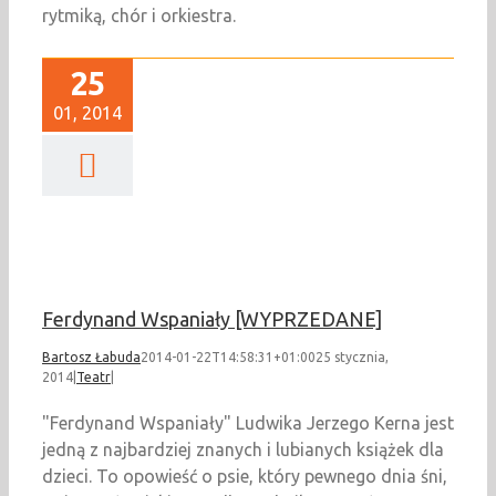
rytmiką, chór i orkiestra.
25
01, 2014
ynand Wspaniały
WYPRZEDANE]
Teatr
Ferdynand Wspaniały [WYPRZEDANE]
Bartosz Łabuda
2014-01-22T14:58:31+01:00
25 stycznia,
2014
|
Teatr
|
"Ferdynand Wspaniały" Ludwika Jerzego Kerna jest
jedną z najbardziej znanych i lubianych książek dla
dzieci. To opowieść o psie, który pewnego dnia śni,