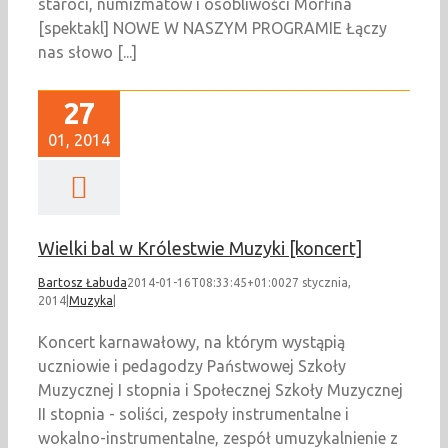
staroci, numizmatów i osobliwości Morfina
[spektakl] NOWE W NASZYM PROGRAMIE Łączy
nas słowo [...]
27
01, 2014
Wielki bal w Królestwie Muzyki [koncert]
Bartosz Łabuda
2014-01-16T08:33:45+01:00
27 stycznia,
2014
|
Muzyka
|
Koncert karnawałowy, na którym wystąpią
uczniowie i pedagodzy Państwowej Szkoły
Muzycznej I stopnia i Społecznej Szkoły Muzycznej
II stopnia - soliści, zespoły instrumentalne i
wokalno-instrumentalne, zespół umuzykalnienie z