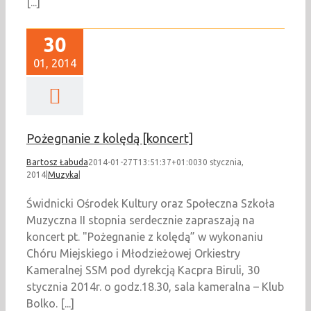
[...]
30
01, 2014
Pożegnanie z kolędą [koncert]
Bartosz Łabuda
2014-01-27T13:51:37+01:00
30 stycznia,
2014
|
Muzyka
|
Świdnicki Ośrodek Kultury oraz Społeczna Szkoła
Muzyczna II stopnia serdecznie zapraszają na
koncert pt. "Pożegnanie z kolędą” w wykonaniu
Chóru Miejskiego i Młodzieżowej Orkiestry
Kameralnej SSM pod dyrekcją Kacpra Biruli, 30
stycznia 2014r. o godz.18.30, sala kameralna – Klub
Bolko. [...]