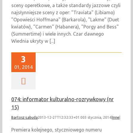
sceny operetkowe, a także standardy jazzowe czyli
najsłynniejsze sceny z oper: "Traviata" (Libiamo)
"Opowieści Hoffmana" (Barkarola), "Lakme" (Duet
kwiatów), "Carmen" (Habanera), "Porgy and Bess"
(Summertime) i wiele innych. Czar dawnego
Wiednia ukryty w [...]
3
01, 2014
074: informator kulturalno-rozrywkowy (nr
15)
Bartosz Łabuda
2013-12-27T12:32:33+01:00
3 stycznia, 2014
|
Inne
|
Premiera kolejnego, styczniowego numeru