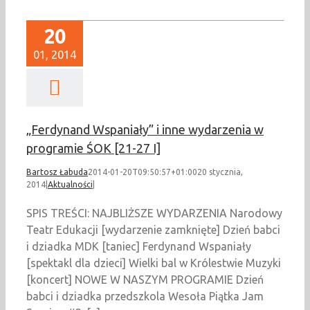
20
01, 2014
„Ferdynand Wspaniały” i inne wydarzenia w
programie ŚOK [21-27 I]
Bartosz Łabuda
2014-01-20T09:50:57+01:00
20 stycznia,
2014
|
Aktualności
|
SPIS TREŚCI: NAJBLIŻSZE WYDARZENIA Narodowy
Teatr Edukacji [wydarzenie zamknięte] Dzień babci
i dziadka MDK [taniec] Ferdynand Wspaniały
[spektakl dla dzieci] Wielki bal w Królestwie Muzyki
[koncert] NOWE W NASZYM PROGRAMIE Dzień
babci i dziadka przedszkola Wesoła Piątka Jam