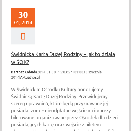
30
01, 2014
Świdnicka Karta Dużej Rodziny – jak to działa
w ŚOK?
Bartosz Łabuda
2014-01-30T15:03:57+01:00
30 stycznia,
2014
|
Aktualności
|
W Świdnickim Ośrodku Kultury honorujemy
Świdnicką Kartę Dużej Rodziny. Przewidujemy
szereg uprawnień, które będą przyznawane jej
posiadaczom: - nieodpłatne wejście na imprezy
biletowane organizowane przez Ośrodek dla dzieci
posiadających kartę oraz wejście z biletem