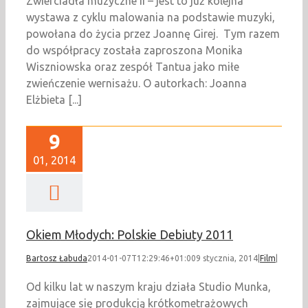
Zwierciadła muzyczne II – jest to już kolejna
wystawa z cyklu malowania na podstawie muzyki,
powołana do życia przez Joannę Girej. Tym razem
do współpracy została zaproszona Monika
Wiszniowska oraz zespół Tantua jako miłe
zwieńczenie wernisażu. O autorkach: Joanna
Elżbieta [...]
9
01, 2014
Okiem Młodych: Polskie Debiuty 2011
Bartosz Łabuda
2014-01-07T12:29:46+01:00
9 stycznia, 2014
|
Film
|
Od kilku lat w naszym kraju działa Studio Munka,
zajmujące się produkcją krótkometrażowych