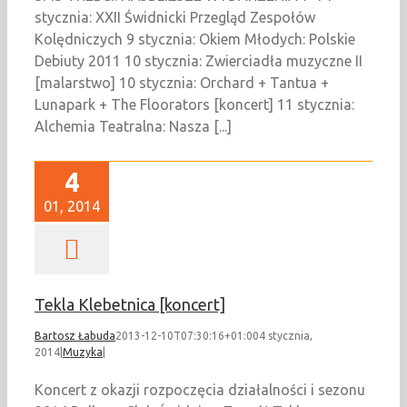
stycznia: XXII Świdnicki Przegląd Zespołów
Kolędniczych 9 stycznia: Okiem Młodych: Polskie
Debiuty 2011 10 stycznia: Zwierciadła muzyczne II
[malarstwo] 10 stycznia: Orchard + Tantua +
Lunapark + The Floorators [koncert] 11 stycznia:
Alchemia Teatralna: Nasza [...]
4
01, 2014
Tekla Klebetnica [koncert]
Bartosz Łabuda
2013-12-10T07:30:16+01:00
4 stycznia,
2014
|
Muzyka
|
Koncert z okazji rozpoczęcia działalności i sezonu