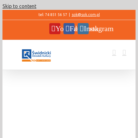
Skip to content
tel: 74 851 56 57
|
sok@sok.com.pl
YouTube
Facebook
Instagram