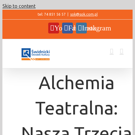
Skip to content
tel: 74 851 56 57
|
sok@sok.com.pl
YouTube
Facebook
Instagram
Alchemia
Teatralna:
Nasza Trzecia