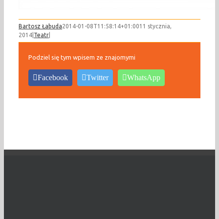
Bartosz Łabuda
2014-01-08T11:58:14+01:00
11 stycznia,
2014
|
Teatr
|
Podziel się tym wpisem ze znajomymi
Facebook
Twitter
WhatsApp