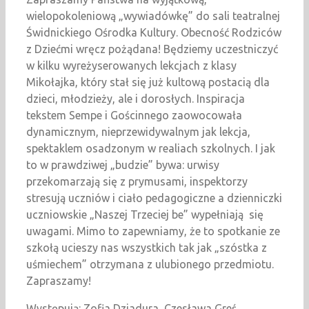
wielopokoleniową „wywiadówkę” do sali teatralnej
Świdnickiego Ośrodka Kultury. Obecność Rodziców
z Dziećmi wręcz pożądana! Będziemy uczestniczyć
w kilku wyreżyserowanych lekcjach z klasy
Mikołajka, który stał się już kultową postacią dla
dzieci, młodzieży, ale i dorosłych. Inspiracja
tekstem Sempe i Gościnnego zaowocowała
dynamicznym, nieprzewidywalnym jak lekcja,
spektaklem osadzonym w realiach szkolnych. I jak
to w prawdziwej „budzie” bywa: urwisy
przekomarzają się z prymusami, inspektorzy
stresują uczniów i ciało pedagogiczne a dzienniczki
uczniowskie „Naszej Trzeciej be” wypełniają się
uwagami. Mimo to zapewniamy, że to spotkanie ze
szkołą ucieszy nas wszystkich tak jak „szóstka z
uśmiechem” otrzymana z ulubionego przedmiotu.
Zapraszamy!
Występują: Zofia Dziadura, Czesława Greś,