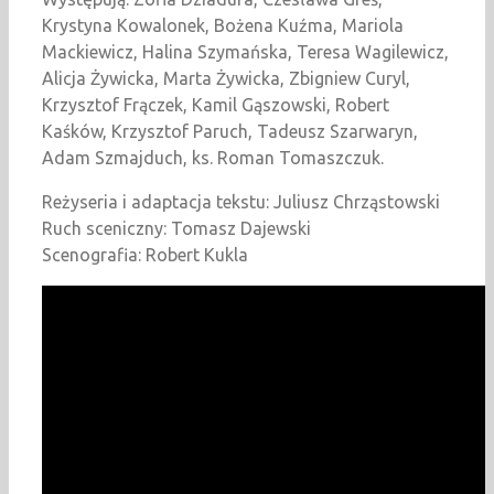
Krystyna Kowalonek, Bożena Kuźma, Mariola
Mackiewicz, Halina Szymańska, Teresa Wagilewicz,
Alicja Żywicka, Marta Żywicka, Zbigniew Curyl,
Krzysztof Frączek, Kamil Gąszowski, Robert
Kaśków, Krzysztof Paruch, Tadeusz Szarwaryn,
Adam Szmajduch, ks. Roman Tomaszczuk.
Reżyseria i adaptacja tekstu: Juliusz Chrząstowski
Ruch sceniczny: Tomasz Dajewski
Scenografia: Robert Kukla