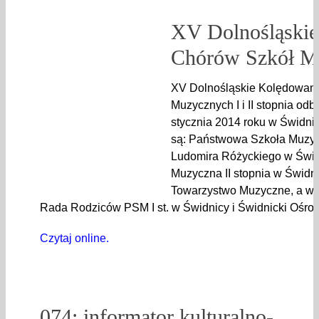
XV Dolnośląskie
Chórów Szkół M
XV Dolnośląskie Kolędowan
Muzycznych I i II stopnia odb
stycznia 2014 roku w Świdnic
są: Państwowa Szkoła Muzycz
Ludomira Różyckiego w Świd
Muzyczna II stopnia w Świdni
Towarzystwo Muzyczne, a ws
Rada Rodziców PSM I st. w Świdnicy i Świdnicki Ośrod
Czytaj online.
074: informator kulturalno-