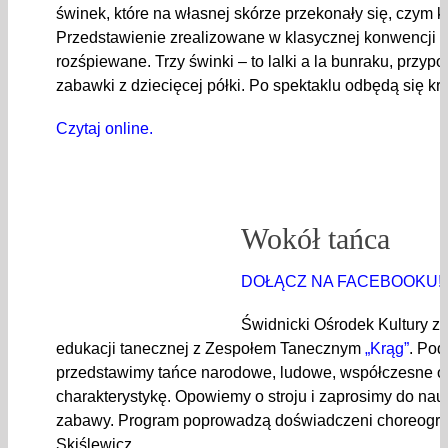
świnek, które na własnej skórze przekonały się, czym k
Przedstawienie zrealizowane w klasycznej konwencji ba
rozśpiewane. Trzy świnki – to lalki a la bunraku, przy
zabawki z dziecięcej półki. Po spektaklu odbędą się kr
Czytaj online.
Wokół tańca
DOŁĄCZ NA FACEBOOKU!
Świdnicki Ośrodek Kultury z
edukacji tanecznej z Zespołem Tanecznym
„Krąg”
. Pod
przedstawimy tańce narodowe, ludowe, współczesne or
charakterystykę. Opowiemy o stroju i zaprosimy do nauk
zabawy. Program poprowadzą doświadczeni choreograf
Skiślewicz.