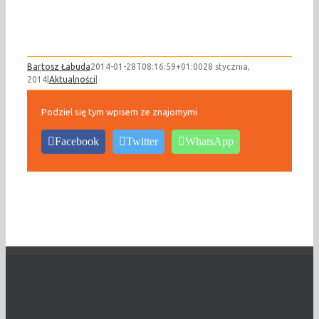
Bartosz Łabuda
2014-01-28T08:16:59+01:00
28 stycznia,
2014
|
Aktualności
|
Podziel się tym wpisem ze znajomymi
Facebook
Twitter
WhatsApp