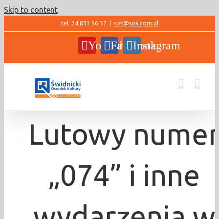
Skip to content
tel: 74 851 56 57
|
sok@sok.com.pl
YouTube
Facebook
Instagram
Lutowy nume
„074” i inne
wydarzenia w