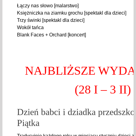
Łączy nas słowo [malarstwo]
Księżniczka na ziarnku grochu [spektakl dla dzieci]
Trzy świnki [spektakl dla dzieci]
Wokół tańca
Blank Faces + Orchard [koncert]
NAJBLIŻSZE WYDA
(28 I – 3 II)
Dzień babci i dziadka przedszko
Piątka
Tradycyjnie każdego roku w miesiącu styczniu dzieci z