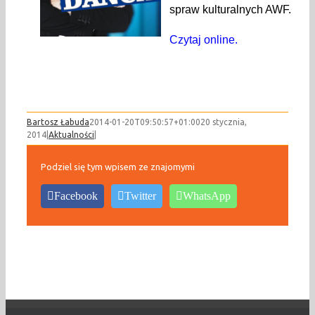
spraw kulturalnych AWF.
Czytaj online.
Bartosz Łabuda
2014-01-20T09:50:57+01:00
20 stycznia,
2014
|
Aktualności
|
Podziel się tym wpisem ze znajomymi
Facebook
Twitter
WhatsApp