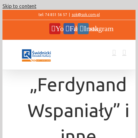
Skip to content
tel: 74 851 56 57
|
sok@sok.com.pl
YouTube
Facebook
Instagram
„Ferdynand
Wspaniały” i
inne