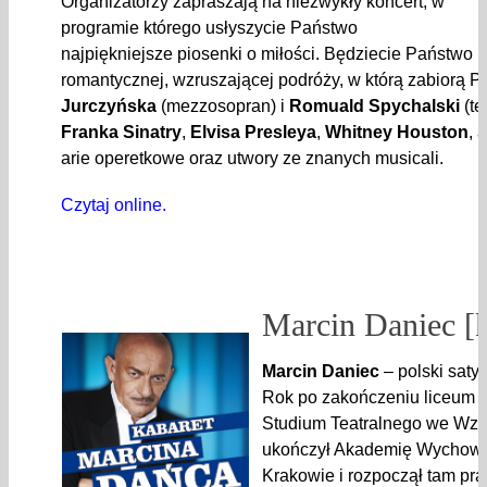
Organizatorzy zapraszają na niezwykły koncert, w
programie którego usłyszycie Państwo
najpiękniejsze piosenki o miłości. Będziecie Państwo 
romantycznej, wzruszającej podróży, w którą zabiorą 
Jurczyńska
(mezzosopran) i
Romuald Spychalski
(te
Franka Sinatry
,
Elvisa Presleya
,
Whitney Houston
, 
arie operetkowe oraz utwory ze znanych musicali.
Czytaj online.
Marcin Daniec [k
Marcin Daniec
– polski satyr
Rok po zakończeniu liceum 
Studium Teatralnego we Wzd
ukończył Akademię Wychowa
Krakowie i rozpoczął tam pr