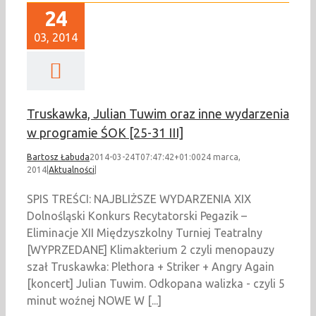
24
03, 2014
Truskawka, Julian Tuwim oraz inne wydarzenia
w programie ŚOK [25-31 III]
Bartosz Łabuda
2014-03-24T07:47:42+01:00
24 marca,
2014
|
Aktualności
|
SPIS TREŚCI: NAJBLIŻSZE WYDARZENIA XIX
Dolnośląski Konkurs Recytatorski Pegazik –
Eliminacje XII Międzyszkolny Turniej Teatralny
[WYPRZEDANE] Klimakterium 2 czyli menopauzy
szał Truskawka: Plethora + Striker + Angry Again
[koncert] Julian Tuwim. Odkopana walizka - czyli 5
minut woźnej NOWE W [...]