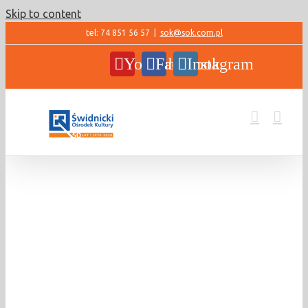
Skip to content
tel: 74 851 56 57
|
sok@sok.com.pl
YouTube
Facebook
Instagram