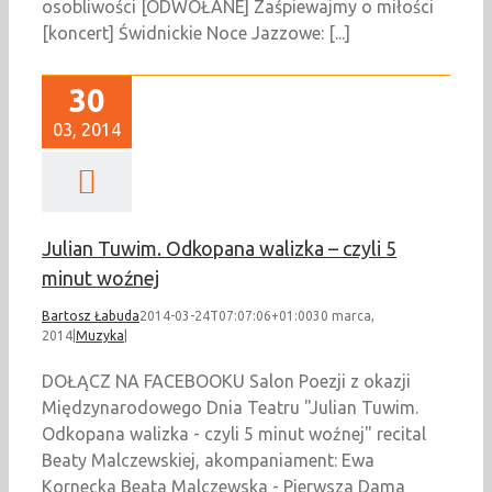
osobliwości [ODWOŁANE] Zaśpiewajmy o miłości
[koncert] Świdnickie Noce Jazzowe: [...]
30
03, 2014
Julian Tuwim. Odkopana walizka – czyli 5
minut woźnej
Bartosz Łabuda
2014-03-24T07:07:06+01:00
30 marca,
2014
|
Muzyka
|
DOŁĄCZ NA FACEBOOKU Salon Poezji z okazji
Międzynarodowego Dnia Teatru "Julian Tuwim.
Odkopana walizka - czyli 5 minut woźnej" recital
Beaty Malczewskiej, akompaniament: Ewa
Kornecka Beata Malczewska - Pierwsza Dama