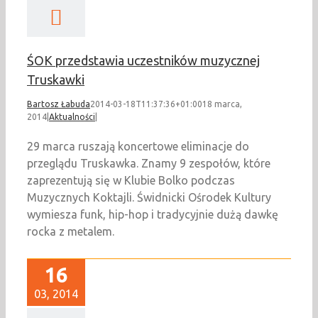
ŚOK przedstawia uczestników muzycznej
Truskawki
Bartosz Łabuda
2014-03-18T11:37:36+01:00
18 marca,
2014
|
Aktualności
|
29 marca ruszają koncertowe eliminacje do
przeglądu Truskawka. Znamy 9 zespołów, które
zaprezentują się w Klubie Bolko podczas
Muzycznych Koktajli. Świdnicki Ośrodek Kultury
wymiesza funk, hip-hop i tradycyjnie dużą dawkę
rocka z metalem.
16
03, 2014