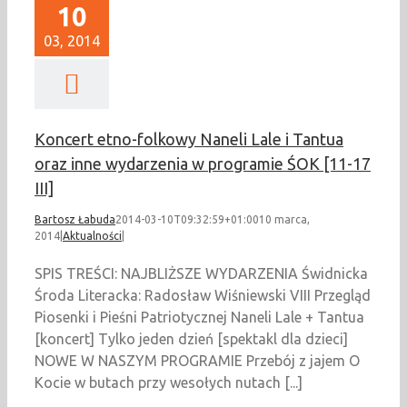
10
03, 2014
Koncert etno-folkowy Naneli Lale i Tantua
oraz inne wydarzenia w programie ŚOK [11-17
III]
Bartosz Łabuda
2014-03-10T09:32:59+01:00
10 marca,
2014
|
Aktualności
|
SPIS TREŚCI: NAJBLIŻSZE WYDARZENIA Świdnicka
Środa Literacka: Radosław Wiśniewski VIII Przegląd
Piosenki i Pieśni Patriotycznej Naneli Lale + Tantua
[koncert] Tylko jeden dzień [spektakl dla dzieci]
NOWE W NASZYM PROGRAMIE Przebój z jajem O
Kocie w butach przy wesołych nutach [...]