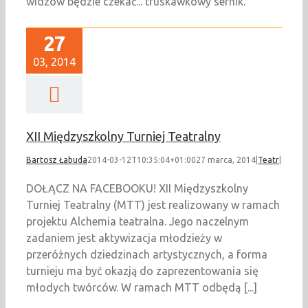
widzów będzie czekać... truskawkowy sernik.
27
03, 2014
XII Międzyszkolny Turniej Teatralny
Bartosz Łabuda
2014-03-12T10:35:04+01:00
27 marca, 2014
|
Teatr
|
DOŁĄCZ NA FACEBOOKU! XII Międzyszkolny
Turniej Teatralny (MTT) jest realizowany w ramach
projektu Alchemia teatralna. Jego naczelnym
zadaniem jest aktywizacja młodzieży w
przeróżnych dziedzinach artystycznych, a forma
turnieju ma być okazją do zaprezentowania się
młodych twórców. W ramach MTT odbędą [...]