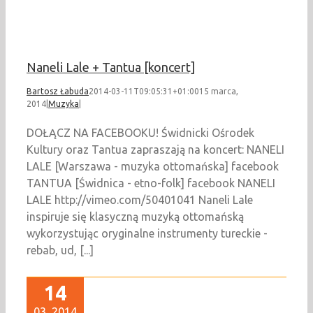
Muzyka
Naneli Lale + Tantua [koncert]
Bartosz Łabuda
2014-03-11T09:05:31+01:00
15 marca,
2014
|
Muzyka
|
DOŁĄCZ NA FACEBOOKU! Świdnicki Ośrodek
Kultury oraz Tantua zapraszają na koncert: NANELI
LALE [Warszawa - muzyka ottomańska] facebook
TANTUA [Świdnica - etno-folk] facebook NANELI
LALE http://vimeo.com/50401041 Naneli Lale
inspiruje się klasyczną muzyką ottomańską
wykorzystując oryginalne instrumenty tureckie -
rebab, ud, [...]
14
03, 2014