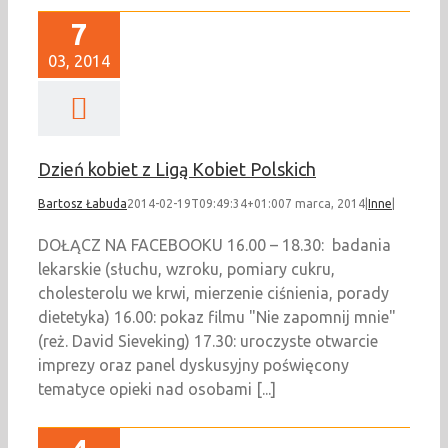
7
03, 2014
Dzień kobiet z Ligą Kobiet Polskich
Bartosz Łabuda
2014-02-19T09:49:34+01:00
7 marca, 2014
|
Inne
|
DOŁĄCZ NA FACEBOOKU 16.00 – 18.30: badania
lekarskie (słuchu, wzroku, pomiary cukru,
cholesterolu we krwi, mierzenie ciśnienia, porady
dietetyka) 16.00: pokaz filmu "Nie zapomnij mnie"
(reż. David Sieveking) 17.30: uroczyste otwarcie
imprezy oraz panel dyskusyjny poświęcony
tematyce opieki nad osobami [...]