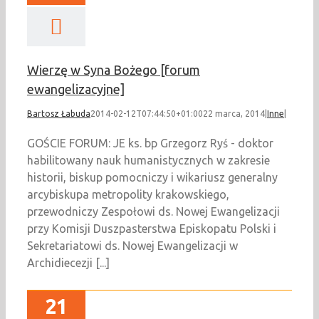
Wierzę w Syna Bożego [forum
ewangelizacyjne]
Bartosz Łabuda
2014-02-12T07:44:50+01:00
22 marca, 2014
|
Inne
|
GOŚCIE FORUM: JE ks. bp Grzegorz Ryś - doktor
habilitowany nauk humanistycznych w zakresie
historii, biskup pomocniczy i wikariusz generalny
arcybiskupa metropolity krakowskiego,
przewodniczy Zespołowi ds. Nowej Ewangelizacji
przy Komisji Duszpasterstwa Episkopatu Polski i
Sekretariatowi ds. Nowej Ewangelizacji w
Archidiecezji [...]
21