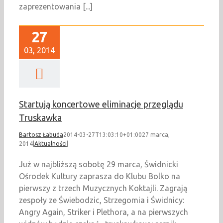
zaprezentowania [...]
27
03, 2014
Startują koncertowe eliminacje przeglądu
Truskawka
Bartosz Łabuda
2014-03-27T13:03:10+01:00
27 marca,
2014
|
Aktualności
|
Już w najbliższą sobotę 29 marca, Świdnicki
Ośrodek Kultury zaprasza do Klubu Bolko na
pierwszy z trzech Muzycznych Koktajli. Zagrają
zespoły ze Świebodzic, Strzegomia i Świdnicy:
Angry Again, Striker i Plethora, a na pierwszych