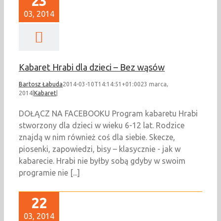
23
03, 2014
Kabaret Hrabi dla dzieci – Bez wąsów
Bartosz Łabuda
2014-03-10T14:14:51+01:00
23 marca,
2014
|
Kabaret
|
DOŁĄCZ NA FACEBOOKU Program kabaretu Hrabi
stworzony dla dzieci w wieku 6-12 lat. Rodzice
znajdą w nim również coś dla siebie. Skecze,
piosenki, zapowiedzi, bisy – klasycznie - jak w
kabarecie. Hrabi nie byłby sobą gdyby w swoim
programie nie [...]
22
03, 2014