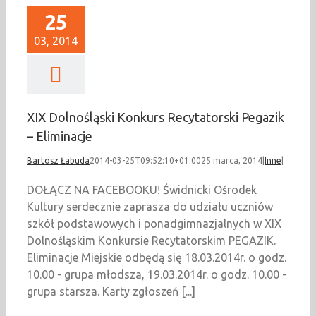
25
03, 2014
XIX Dolnośląski Konkurs Recytatorski Pegazik
– Eliminacje
Bartosz Łabuda
2014-03-25T09:52:10+01:00
25 marca, 2014
|
Inne
|
DOŁĄCZ NA FACEBOOKU! Świdnicki Ośrodek
Kultury serdecznie zaprasza do udziału uczniów
szkół podstawowych i ponadgimnazjalnych w XIX
Dolnośląskim Konkursie Recytatorskim PEGAZIK.
Eliminacje Miejskie odbędą się 18.03.2014r. o godz.
10.00 - grupa młodsza, 19.03.2014r. o godz. 10.00 -
grupa starsza. Karty zgłoszeń [...]