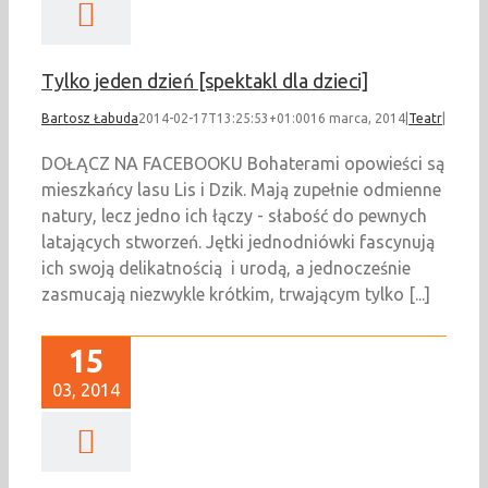
Tylko jeden dzień [spektakl dla dzieci]
Bartosz Łabuda
2014-02-17T13:25:53+01:00
16 marca, 2014
|
Teatr
|
DOŁĄCZ NA FACEBOOKU Bohaterami opowieści są
mieszkańcy lasu Lis i Dzik. Mają zupełnie odmienne
natury, lecz jedno ich łączy - słabość do pewnych
latających stworzeń. Jętki jednodniówki fascynują
ich swoją delikatnością i urodą, a jednocześnie
zasmucają niezwykle krótkim, trwającym tylko [...]
15
03, 2014
li Lale + Tantua
[koncert]