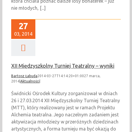
która chciała poznać dalsze losy bohaterek – już
nie młodych, [...]
27
03, 2014
XII Międzyszkolny Turniej Teatralny – wyniki
Bartosz Łabuda
2014-03-27T14:14:20+01:00
27 marca,
2014
|
Aktualności
|
Świdnicki Ośrodek Kultury zorganizował w dniach
26 i 27.03.2014 XII Międzyszkolny Turniej Teatralny
(MTT), który realizowany jest w ramach Projektu
Alchemia teatralna. Jego naczelnym zadaniem jest
aktywizacja młodzieży w przeróżnych dziedzinach
artystycznych, a forma turnieju ma być okazją do