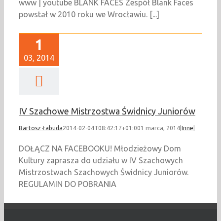
www | youtube BLANK FACES Zespół Blank Faces
powstał w 2010 roku we Wrocławiu. [...]
1
03, 2014
IV Szachowe Mistrzostwa Świdnicy Juniorów
Bartosz Łabuda
2014-02-04T08:42:17+01:00
1 marca, 2014
|
Inne
|
DOŁĄCZ NA FACEBOOKU! Młodzieżowy Dom
Kultury zaprasza do udziału w IV Szachowych
Mistrzostwach Szachowych Świdnicy Juniorów.
REGULAMIN DO POBRANIA