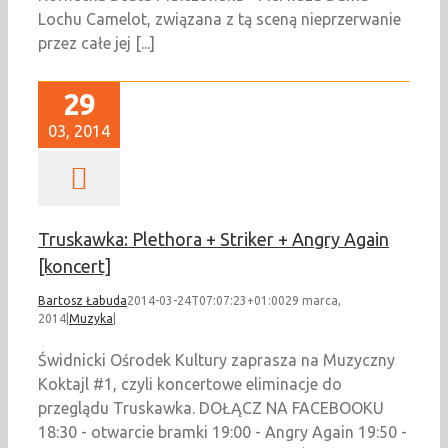
Lochu Camelot, związana z tą sceną nieprzerwanie
przez całe jej [...]
29
03, 2014
Truskawka: Plethora + Striker + Angry Again
[koncert]
Bartosz Łabuda
2014-03-24T07:07:23+01:00
29 marca,
2014
|
Muzyka
|
Świdnicki Ośrodek Kultury zaprasza na Muzyczny
Koktajl #1, czyli koncertowe eliminacje do
przeglądu Truskawka. DOŁĄCZ NA FACEBOOKU
18:30 - otwarcie bramki 19:00 - Angry Again 19:50 -