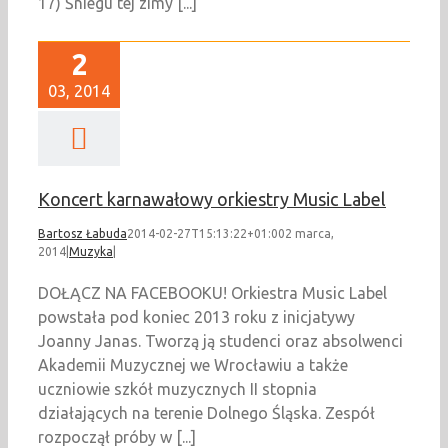
17) Śniegu tej zimy [...]
2
03, 2014
Koncert karnawałowy orkiestry Music Label
Bartosz Łabuda
2014-02-27T15:13:22+01:00
2 marca,
2014
|
Muzyka
|
DOŁĄCZ NA FACEBOOKU! Orkiestra Music Label
powstała pod koniec 2013 roku z inicjatywy
Joanny Janas. Tworzą ją studenci oraz absolwenci
Akademii Muzycznej we Wrocławiu a także
uczniowie szkół muzycznych II stopnia
działających na terenie Dolnego Śląska. Zespół
rozpoczął próby w [...]