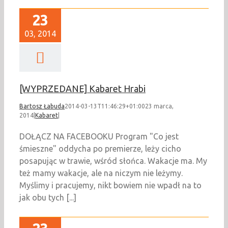
23
03, 2014
[WYPRZEDANE] Kabaret Hrabi
Bartosz Łabuda
2014-03-13T11:46:29+01:00
23 marca,
2014
|
Kabaret
|
DOŁĄCZ NA FACEBOOKU Program "Co jest
śmieszne" oddycha po premierze, leży cicho
posapując w trawie, wśród słońca. Wakacje ma. My
też mamy wakacje, ale na niczym nie leżymy.
Myślimy i pracujemy, nikt bowiem nie wpadł na to
jak obu tych [...]