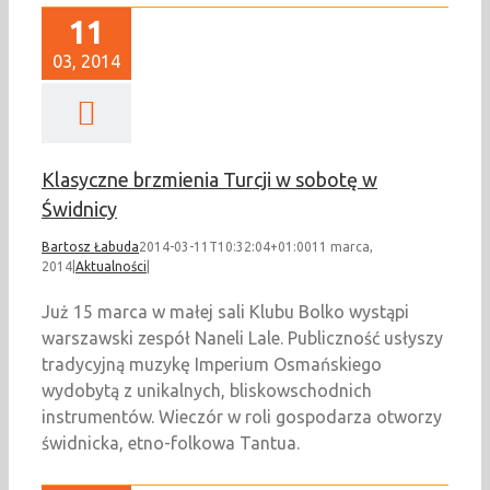
11
03, 2014
Klasyczne brzmienia Turcji w sobotę w
Świdnicy
Bartosz Łabuda
2014-03-11T10:32:04+01:00
11 marca,
2014
|
Aktualności
|
Już 15 marca w małej sali Klubu Bolko wystąpi
warszawski zespół Naneli Lale. Publiczność usłyszy
tradycyjną muzykę Imperium Osmańskiego
wydobytą z unikalnych, bliskowschodnich
instrumentów. Wieczór w roli gospodarza otworzy
świdnicka, etno-folkowa Tantua.