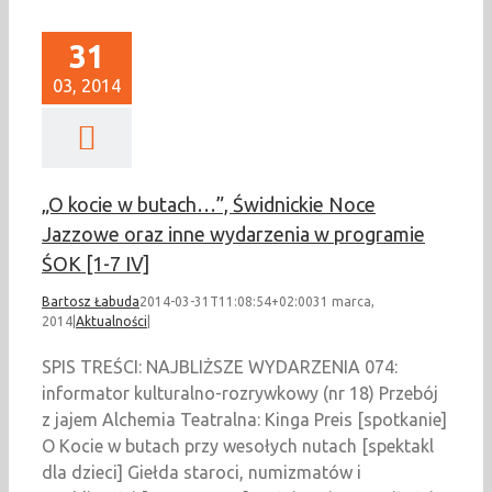
31
03, 2014
„O kocie w butach…”, Świdnickie Noce
Jazzowe oraz inne wydarzenia w programie
ŚOK [1-7 IV]
Bartosz Łabuda
2014-03-31T11:08:54+02:00
31 marca,
2014
|
Aktualności
|
SPIS TREŚCI: NAJBLIŻSZE WYDARZENIA 074:
informator kulturalno-rozrywkowy (nr 18) Przebój
z jajem Alchemia Teatralna: Kinga Preis [spotkanie]
O Kocie w butach przy wesołych nutach [spektakl
dla dzieci] Giełda staroci, numizmatów i