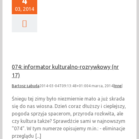
4
03, 2014
74: informator
lno-rozrywkowy (nr
17)
Inne
074: informator kulturalno-rozrywkowy (nr
17)
Bartosz Łabuda
2014-03-04T09:13:48+01:00
4 marca, 2014
|
Inne
|
Śniegu tej zimy było niezmiernie mało a już skrada
się do nas wiosna. Dzień coraz dłuższy i cieplejszy,
pogoda sprzyja spacerom, przyroda rozkwita, ale
czy kultura także? Sprawdźcie sami w najnowszym
"074". W tym numerze opisujemy m.in.: - eliminacje
przeglądu [...]