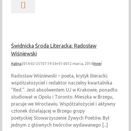
ka Środa Literacka:
sław Wiśniewski
Inne
Świdnicka Środa Literacka: Radosław
Wiśniewski
Halina
2014-02-25T07:19:54+01:00
12 marca, 2014
|
Inne
|
Radosław Wiśniewski – poeta, krytyk literacki;
współzałożyciel i redaktor naczelny kwartalnika
"Red.". Jest absolwentem UJ w Krakowie, ponadto
studiował w Opolu i Toronto. Mieszka w Brzegu,
pracuje we Wrocławiu. Współzałożyciel i aktywny
członek działającej w Brzegu grupy
poetyckiej Stowarzyszenie Żywych Poetów. Był
jednym z głównych twórców wydawanego [...]