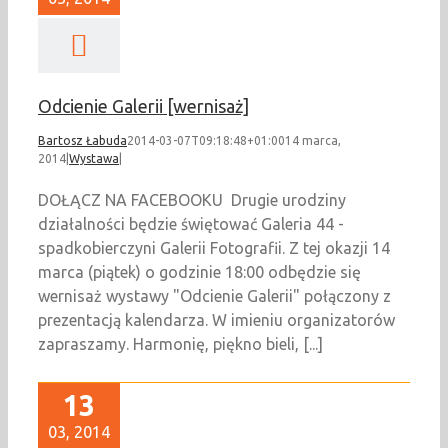
Odcienie Galerii [wernisaż]
Bartosz Łabuda
2014-03-07T09:18:48+01:00
14 marca,
2014
|
Wystawa
|
DOŁĄCZ NA FACEBOOKU Drugie urodziny
działalności będzie świętować Galeria 44 -
spadkobierczyni Galerii Fotografii. Z tej okazji 14
marca (piątek) o godzinie 18:00 odbędzie się
wernisaż wystawy "Odcienie Galerii" połączony z
prezentacją kalendarza. W imieniu organizatorów
zapraszamy. Harmonię, piękno bieli, [...]
13
03, 2014