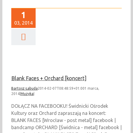
1
03, 2014
 Faces + Orchard
[koncert]
Muzyka
Blank Faces + Orchard [koncert]
Bartosz Łabuda
2014-02-07T08:48:59+01:00
1 marca,
2014
|
Muzyka
|
DOŁĄCZ NA FACEBOOKU! Świdnicki Ośrodek
Kultury oraz Orchard zapraszają na koncert:
BLANK FACES [Wrocław - post metal] facebook |
bandcamp ORCHARD [Świdnica - metal] facebook |