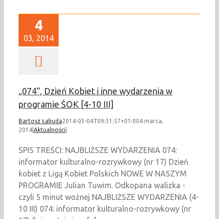
4
03, 2014
„074”, Dzień Kobiet i inne wydarzenia w
programie ŚOK [4-10 III]
Bartosz Łabuda
2014-03-04T09:31:57+01:00
4 marca,
2014
|
Aktualności
|
SPIS TREŚCI: NAJBLIŻSZE WYDARZENIA 074:
informator kulturalno-rozrywkowy (nr 17) Dzień
kobiet z Ligą Kobiet Polskich NOWE W NASZYM
PROGRAMIE Julian Tuwim. Odkopana walizka -
czyli 5 minut woźnej NAJBLIŻSZE WYDARZENIA (4-
10 III) 074: informator kulturalno-rozrywkowy (nr