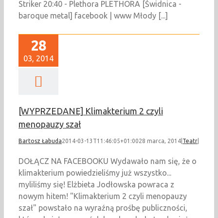
Striker 20:40 - Plethora PLETHORA [Świdnica -
baroque metal] facebook | www Młody [...]
28
03, 2014
[WYPRZEDANE] Klimakterium 2 czyli
menopauzy szał
Bartosz Łabuda
2014-03-13T11:46:05+01:00
28 marca, 2014
|
Teatr
|
DOŁĄCZ NA FACEBOOKU Wydawało nam się, że o
klimakterium powiedzieliśmy już wszystko...
myliliśmy się! Elżbieta Jodłowska powraca z
nowym hitem! "Klimakterium 2 czyli menopauzy
szał" powstało na wyraźną prośbę publiczności,