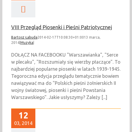
VIII Przegląd Piosenki i Pieśni Patriotycznej
Bartosz Łabuda
2014-02-17T10:08:30+01:00
13 marca,
2014
|
Muzyka
|
DOŁĄCZ NA FACEBOOKU "Warszawianka", "Serce
w plecaku", "Rozszumiały się wierzby płaczące". To
najbardziej popularne piosenki w latach 1939-1945.
Tegoroczna edycja przeglądu tematycznie bowiem
nawiązywać ma do "Polskich pieśni żołnierskich II
wojny światowej, piosenki i pieśni Powstania
Warszawskiego". Jakie usłyszymy? Zależy [...]
12
03, 2014