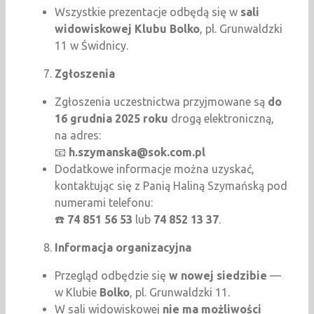
Wszystkie prezentacje odbędą się w
sali
widowiskowej Klubu Bolko
, pl. Grunwaldzki
11 w Świdnicy.
Zgłoszenia
Zgłoszenia uczestnictwa przyjmowane są
do
16 grudnia 2025 roku
drogą elektroniczną,
na adres:
📧
h.szymanska@sok.com.pl
Dodatkowe informacje można uzyskać,
kontaktując się z Panią Haliną Szymańską pod
numerami telefonu:
☎️
74 851 56 53
lub
74 852 13 37
.
Informacja organizacyjna
Przegląd odbędzie się
w nowej siedzibie
—
w Klubie
Bolko
, pl. Grunwaldzki 11.
W sali widowiskowej
nie ma możliwości