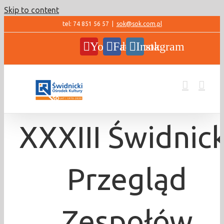
Skip to content
tel: 74 851 56 57
|
sok@sok.com.pl
YouTube
Facebook
Instagram
XXXIII Świdnick
Przegląd
Zespołów