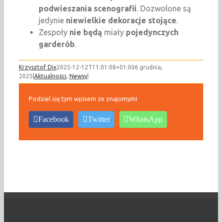
podwieszania scenografii
. Dozwolone są
jedynie
niewielkie dekoracje stojące
.
Zespoły
nie będą
miały
pojedynczych
garderób
.
Krzysztof Dix
2025-12-12T11:01:08+01:00
6 grudnia,
2025
|
Aktualności
,
Newsy
|
Podziel się tym wpisem ze znajomymi
Facebook
Twitter
WhatsApp