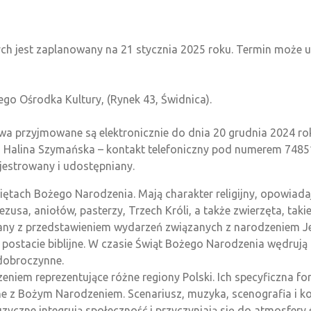
ch jest zaplanowany na 21 stycznia 2025 roku. Termin może ul
ego Ośrodka Kultury, (Rynek 43, Świdnica).
twa przyjmowane są elektronicznie do dnia 20 grudnia 2024 r
ni Halina Szymańska – kontakt telefoniczny pod numerem 748
jestrowany i udostępniany.
ętach Bożego Narodzenia. Mają charakter religijny, opowiada
zusa, aniołów, pasterzy, Trzech Króli, a także zwierzęta, taki
any z przedstawieniem wydarzeń związanych z narodzeniem Je
ostacie biblijne. W czasie Świąt Bożego Narodzenia wędrują 
e dobroczynne.
m reprezentujące różne regiony Polski. Ich specyficzna for
ązane z Bożym Narodzeniem. Scenariusz, muzyka, scenografia i
zne integrują społeczność i przyczyniają się do atmosfery ś