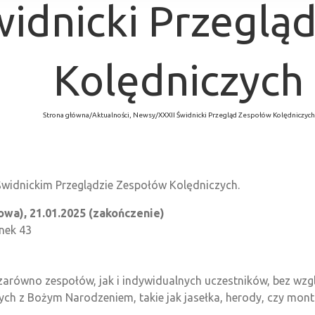
widnicki Przeglą
Kolędniczych
Strona główna
/
Aktualności
,
Newsy
/
XXXII Świdnicki Przegląd Zespołów Kolędniczych
Świdnickim Przeglądzie Zespołów Kolędniczych.
owa), 21.01.2025 (zakończenie)
ynek 43
zarówno zespołów, jak i indywidualnych uczestników, bez wzglę
h z Bożym Narodzeniem, takie jak jasełka, herody, czy mon