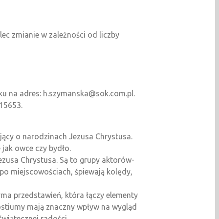
ec zmianie w zależności od liczby
oku na adres: h.szymanska@sok.com.pl.
515653.
jący o narodzinach Jezusa Chrystusa.
e jak owce czy bydło.
zusa Chrystusa. Są to grupy aktorów-
po miejscowościach, śpiewają kolędy,
ma przedstawień, która łączy elementy
 kostiumy mają znaczny wpływ na wygląd
wiątecznej radości.