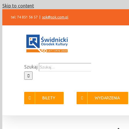
Skip to content
tel: 74 851 56 57
|
sok@sok.com.pl
Szukaj
BILETY
WYDARZENIA