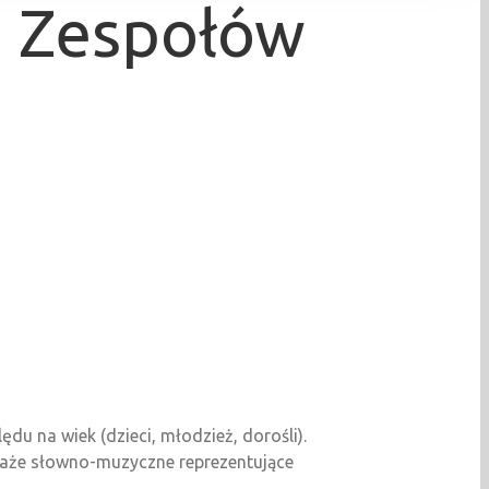
d Zespołów
du na wiek (dzieci, młodzież, dorośli).
taże słowno-muzyczne reprezentujące