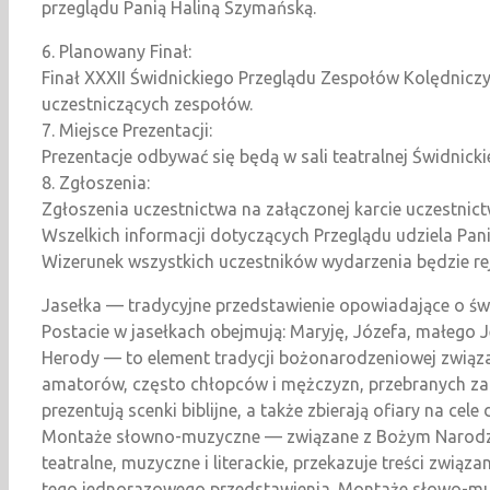
przeglądu Panią Haliną Szymańską.
6. Planowany Finał:
Finał XXXII Świdnickiego Przeglądu Zespołów Kolędniczy
uczestniczących zespołów.
7. Miejsce Prezentacji:
Prezentacje odbywać się będą w sali teatralnej Świdnicki
8. Zgłoszenia:
Zgłoszenia uczestnictwa na załączonej karcie uczestnic
Wszelkich informacji dotyczących Przeglądu udziela Pa
Wizerunek wszystkich uczestników wydarzenia będzie re
Jasełka — tradycyjne przedstawienie opowiadające o świ
Postacie w jasełkach obejmują: Maryję, Józefa, małego Je
Herody — to element tradycji bożonarodzeniowej związ
amatorów, często chłopców i mężczyzn, przebranych za p
prezentują scenki biblijne, a także zbierają ofiary na cel
Montaże słowno-muzyczne — związane z Bożym Narodzenie
teatralne, muzyczne i literackie, przekazuje treści zwi
tego jednorazowego przedstawienia. Montaże słowo-muzyc