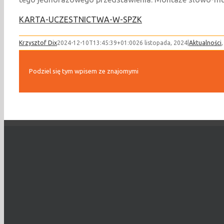
KARTA-UCZESTNICTWA-W-SPZK
Krzysztof Dix
2024-12-10T13:45:39+01:00
26 listopada, 2024
|
Aktualności
Podziel się tym wpisem ze znajomymi