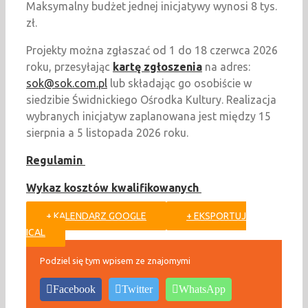
Maksymalny budżet jednej inicjatywy wynosi 8 tys.
zł.
Projekty można zgłaszać od 1 do 18 czerwca 2026
roku, przesyłając
kartę zgłoszenia
na adres:
sok@sok.com.pl
lub składając go osobiście w
siedzibie Świdnickiego Ośrodka Kultury. Realizacja
wybranych inicjatyw zaplanowana jest między 15
sierpnia a 5 listopada 2026 roku.
Regulamin
Wykaz kosztów kwalifikowanych
+ KALENDARZ GOOGLE
+ EKSPORTUJ
ICAL
Podziel się tym wpisem ze znajomymi
Facebook
Twitter
WhatsApp