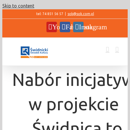
Skip to content
tel: 74 851 56 57
|
sok@sok.com.pl
YouTube
Facebook
Instagram
Nabór inicjaty
w projekcie
„Świdnica to