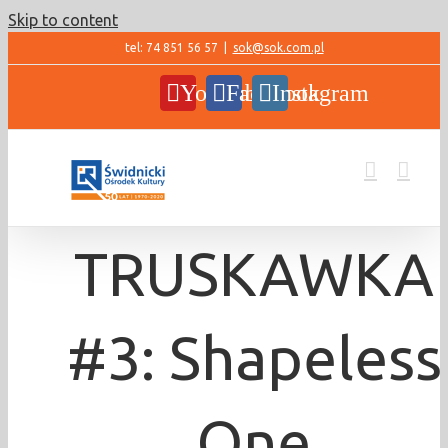
Skip to content
tel: 74 851 56 57
|
sok@sok.com.pl
YouTube
Facebook
Instagram
TRUSKAWKA
#3: Shapeless
One