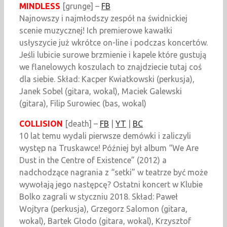
MINDLESS
[grunge] –
FB
Najnowszy i najmłodszy zespół na świdnickiej
scenie muzycznej! Ich premierowe kawałki
usłyszycie już wkrótce on-line i podczas koncertów.
Jeśli lubicie surowe brzmienie i kapele które gustują
we flanelowych koszulach to znajdziecie tutaj coś
dla siebie. Skład: Kacper Kwiatkowski (perkusja),
Janek Sobel (gitara, wokal), Maciek Galewski
(gitara), Filip Surowiec (bas, wokal)
COLLISION
[death] –
FB
|
YT
|
BC
10 lat temu wydali pierwsze demówki i zaliczyli
występ na Truskawce! Później był album “We Are
Dust in the Centre of Existence” (2012) a
nadchodzące nagrania z “setki” w teatrze być może
wywołają jego następcę? Ostatni koncert w Klubie
Bolko zagrali w styczniu 2018. Skład: Paweł
Wojtyra (perkusja), Grzegorz Salomon (gitara,
wokal), Bartek Głodo (gitara, wokal), Krzysztof