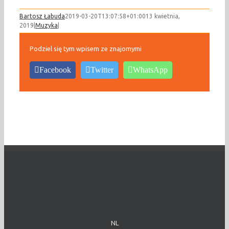
Bartosz Łabuda
2019-03-20T13:07:58+01:00
13 kwietnia,
2019
|
Muzyka
|
Podziel się tym wpisem ze znajomymi
Facebook
Twitter
WhatsApp
NL