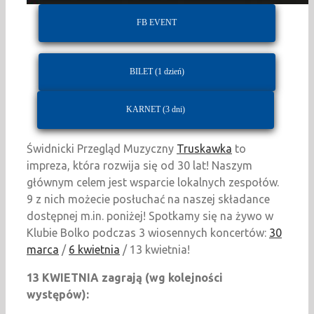
FB EVENT
BILET (1 dzień)
KARNET (3 dni)
Świdnicki Przegląd Muzyczny
Truskawka
to
impreza, która rozwija się od 30 lat! Naszym
głównym celem jest wsparcie lokalnych zespołów.
9 z nich możecie posłuchać na naszej składance
dostępnej m.in. poniżej! Spotkamy się na żywo w
Klubie Bolko podczas 3 wiosennych koncertów:
30
marca
/
6 kwietnia
/ 13 kwietnia!
13 KWIETNIA zagrają (wg kolejności
występów):