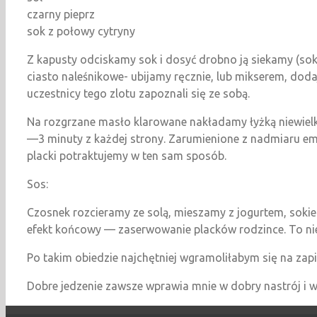
czarny pieprz
sok z połowy cytryny
Z kapusty odciskamy sok i dosyć drobno ją siekamy (sok
ciasto naleśnikowe- ubijamy ręcznie, lub mikserem, d
uczestnicy tego zlotu zapoznali się ze sobą.
Na rozgrzane masło klarowane nakładamy łyżką niewielk
—3 minuty z każdej strony. Zarumienione z nadmiaru em
placki potraktujemy w ten sam sposób.
Sos:
Czosnek rozcieramy ze solą, mieszamy z jogurtem, soki
efekt końcowy — zaserwowanie placków rodzince. To nie
Po takim obiedzie najchętniej wgramoliłabym się na zap
Dobre jedzenie zawsze wprawia mnie w dobry nastrój i w