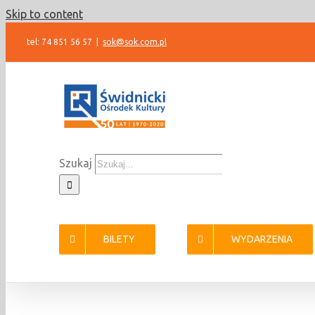
Skip to content
tel: 74 851 56 57
|
sok@sok.com.pl
Szukaj
BILETY
WYDARZENIA