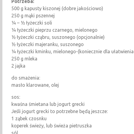
Potrzeba:
500 g kapusty kiszonej (dobre jakościowo)
250 g mąki pszennej
¼ – ½ łyżeczki soli
¼ łyżeczki pieprzu czarnego, mielonego
½ łyżeczki cząbru, suszonego (opcjonalnie)
½ łyżeczki majeranku, suszonego
¼ łyżeczki kminku, mielonego-(koniecznie dla ułatwienia
250 g mleka
2 jajka
do smażenia:
masło klarowane, olej
sos:
kwaśna śmietana lub jogurt grecki
Jeśli jogurt grecki to potrzebne będą jeszcze:
1 ząbek czosnku
koperek świeży, lub świeża pietruszka
sól