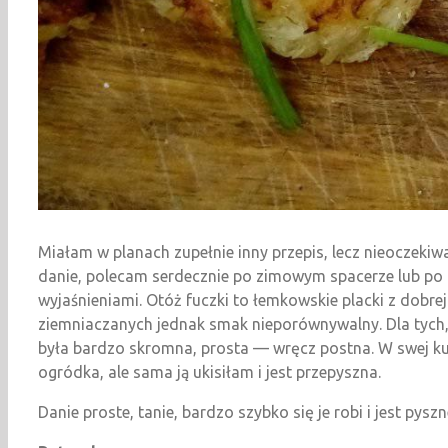
Miałam w planach zupełnie inny przepis, lecz nieoczeki
danie, polecam serdecznie po zimowym spacerze lub po pr
wyjaśnieniami. Otóż fuczki to łemkowskie placki z dobre
ziemniaczanych jednak smak nieporównywalny. Dla tych, k
była bardzo skromna, prosta — wręcz postna. W swej ku
ogródka, ale sama ją ukisiłam i jest przepyszna.
Danie proste, tanie, bardzo szybko się je robi i jest pysz