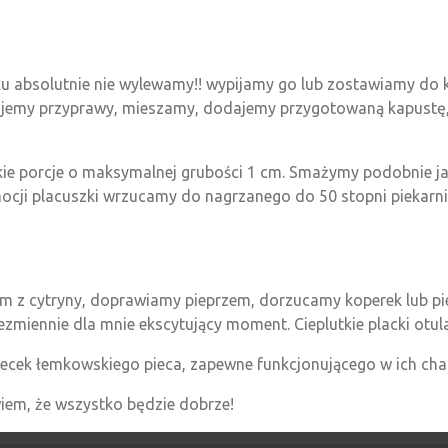
u absolutnie nie wylewamy!! wypijamy go lub zostawiamy do k
odajemy przyprawy, mieszamy, dodajemy przygotowaną kapustę
ie porcje o maksymalnej grubości 1 cm. Smażymy podobnie ja
ocji placuszki wrzucamy do nagrzanego do 50 stopni piekarni
em z cytryny, doprawiamy pieprzem, dorzucamy koperek lub p
zmiennie dla mnie ekscytujący moment. Cieplutkie placki otu
iecek łemkowskiego pieca, zapewne funkcjonującego w ich cha
iem, że wszystko będzie dobrze!