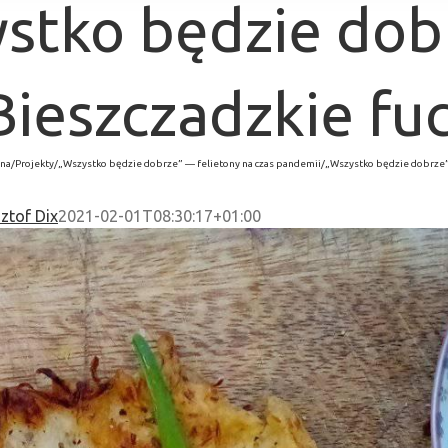
stko będzie dobr
Bieszczadzkie fuc
wna
/
Projekty
/
„Wszystko będzie dobrze” — felietony na czas pandemii
/
„Wszystko będzie dobrze”:
ztof Dix
2021-02-01T08:30:17+01:00