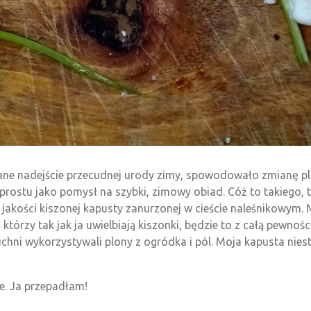
wane nadejście przecudnej urody zimy, spowodowało zmianę pl
ostu jako pomysł na szybki, zimowy obiad. Cóż to takiego, te
j jakości kiszonej kapusty zanurzonej w cieście naleśnikowym.
tórzy tak jak ja uwielbiają kiszonki, będzie to z całą pewno
chni wykorzystywali plony z ogródka i pól. Moja kapusta nie
ne. Ja przepadłam!