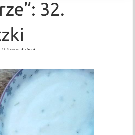
ze”: 32.
zki
 32. Bieszczadzkie fuczki