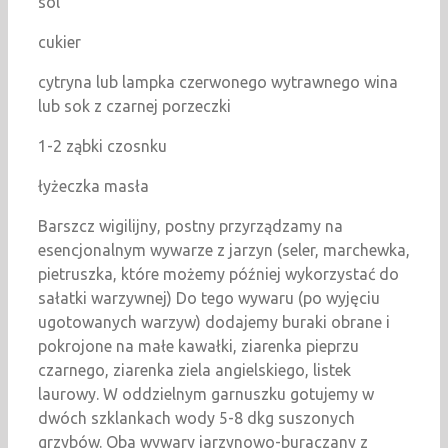
sól
cukier
cytryna lub lampka czerwonego wytrawnego wina
lub sok z czarnej porzeczki
1-2 ząbki czosnku
łyżeczka masła
Barszcz wigilijny, postny przyrządzamy na
esencjonalnym wywarze z jarzyn (seler, marchewka,
pietruszka, które możemy później wykorzystać do
sałatki warzywnej) Do tego wywaru (po wyjęciu
ugotowanych warzyw) dodajemy buraki obrane i
pokrojone na małe kawałki, ziarenka pieprzu
czarnego, ziarenka ziela angielskiego, listek
laurowy. W oddzielnym garnuszku gotujemy w
dwóch szklankach wody 5-8 dkg suszonych
grzybów. Oba wywary jarzynowo-buraczany z