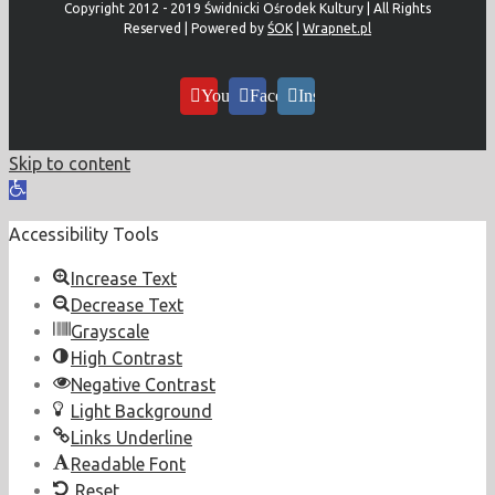
Copyright 2012 - 2019 Świdnicki Ośrodek Kultury | All Rights
Reserved | Powered by
ŚOK
|
Wrapnet.pl
YouTube
Facebook
Instagram
Skip to content
Open
toolbar
Accessibility Tools
Increase Text
Decrease Text
Grayscale
High Contrast
Negative Contrast
Light Background
Links Underline
Readable Font
Reset