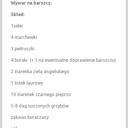
Wywar na barszcz:
Skład:
1seler
4 marchewki
3 pietruszki
4 buraki (+ 1 na ewentualne doprawienie barszczu)
2 ziarenka ziela angielskiego
1 listek laurowy
10 ziarenek czarnego pieprzu
5-8 dag suszonych grzybów
zakwas buraczany