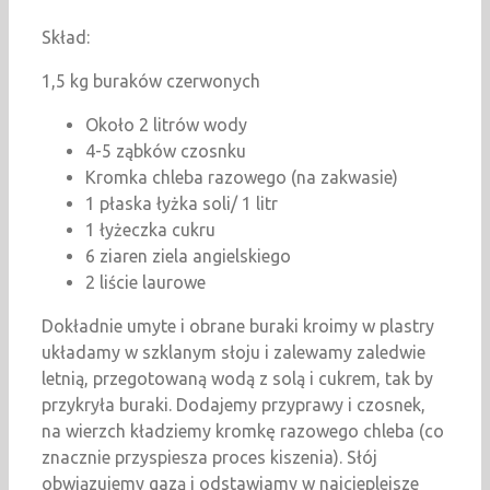
Skład:
1,5 kg buraków czerwonych
Około 2 litrów wody
4-5 ząbków czosnku
Kromka chleba razowego (na zakwasie)
1 płaska łyżka soli/ 1 litr
1 łyżeczka cukru
6 ziaren ziela angielskiego
2 liście laurowe
Dokładnie umyte i obrane buraki kroimy w plastry
układamy w szklanym słoju i zalewamy zaledwie
letnią, przegotowaną wodą z solą i cukrem, tak by
przykryła buraki. Dodajemy przyprawy i czosnek,
na wierzch kładziemy kromkę razowego chleba (co
znacznie przyspiesza proces kiszenia). Słój
obwiązujemy gazą i odstawiamy w najcieplejsze