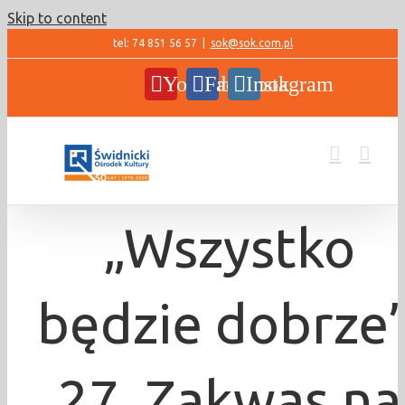
Skip to content
tel: 74 851 56 57
|
sok@sok.com.pl
YouTube
Facebook
Instagram
„Wszystko
będzie dobrze”
27. Zakwas na