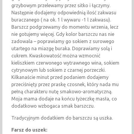
grzybowym przelewamy przez sitko i łączymy.
Następnie dodajemy odpowiednią ilość zakwasu
buraczanego ( na ok. 1 l wywaru -1 l zakwasu).
Barszcz podgrzewamy do momentu wrzenia, lecz
nie gotujemy więcej. Gdy kolor barszczu nas nie
zadowala – poprawiamy go sokiem z surowego
utartego na miazgę buraka. Doprawiamy solą i
cukrem. Kwaskowatość można wzmocnić
kieliszkiem czerwonego wytrawnego wina, sokiem
cytrynowym lub sokiem z czarnej porzeczki.
Kilkanaście minut przed podaniem dodajemy
przeciśnięty przez praskę czosnek, który nada mu
pełną charakteru nutę smakowo-aromatyczną.
Moja mama dodaje na końcu łyżeczkę masła, co
dodatkowo wzbogaca smak barszczu.
Tradycyjnym dodatkiem do barszczu są uszka.
Farsz do uszek: