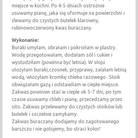
miejsce w kuchni. Po 4-5 dniach ostrożnie
usuwamy pianę, jaka się uformuje na powierzchni i
zlewamy do czystych butelek klarowny,
rubinowoczerwony kwas buraczany.
Wykonanie:
Buraki umyłam, obrałam i pokroiłam w plastry.
Wodę przegotowałam, dodałam sól i cukier i
wystudziłam (powinna być letnia). W słoju
ułożyłam buraki,czosnek, przyprawy, zalałam letnią
wodą, włożyłam kromkę chleba razowego . Słoik
obwiązałam gazą i odstawiłam w ciepłe miejsce.
Zakwas powinien stać w cieple ok 5-7 dni, po tym
czasie usuwamy chleb i pianę, przecedzamy przez
sito. Zakwas przelewamy do czystych słoików lub
butelek i szczelnie zamykamy.
Zakwas buraczany dodajemy do zagotowanego
barszczu i nie gotujemy, bo straci kolor!