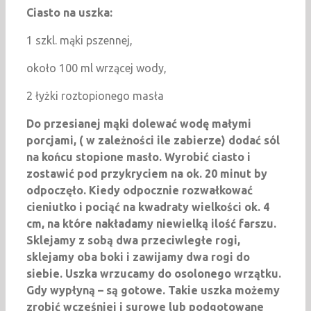
Ciasto na uszka:
1 szkl. mąki pszennej,
około 100 ml wrzącej wody,
2 łyżki roztopionego masła
Do przesianej mąki dolewać wodę małymi
porcjami, ( w zależności ile zabierze) dodać sól
na końcu stopione masło. Wyrobić ciasto i
zostawić pod przykryciem na ok. 20 minut by
odpoczęło. Kiedy odpocznie rozwałkować
cieniutko i pociąć na kwadraty wielkości ok. 4
cm, na które nakładamy niewielką ilość farszu.
Sklejamy z sobą dwa przeciwległe rogi,
sklejamy oba boki i zawijamy dwa rogi do
siebie. Uszka wrzucamy do osolonego wrzątku.
Gdy wypłyną – są gotowe. Takie uszka możemy
zrobić wcześniej i surowe lub podgotowane