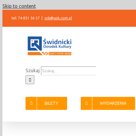
Skip to content
tel: 74 851 56 57
|
sok@sok.com.pl
Szukaj
BILETY
WYDARZENIA