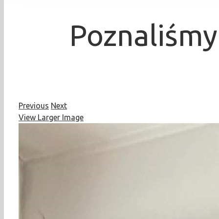
Poznaliśmy
Previous
Next
View Larger Image