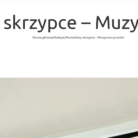
 skrzypce – Muzy
Strona główna
/
Relacje
/
Poznaliśmy skrzypce – Muzyczne poranki!