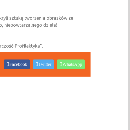
dkryli sztukę tworzenia obrazków ze
o, niepowtarzalnego dzieła!
zość-Profilaktyka”.
Facebook
Twitter
WhatsApp