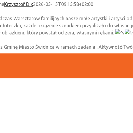
ne
Krzysztof Dix
2026-05-15T09:15:58+02:00
odczas Warsztatów familijnych nasze małe artystki i artyści o
młoteczka, każde okrążenie sznurkiem przybliżało do własneg
 obrazkiem, który powstał od zera, własnymi rękami.
ez Gminę Miasto Świdnica w ramach zadania „Aktywność-Twórc