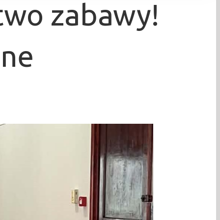
two zabawy!
jne