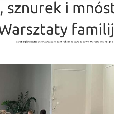
, sznurek i mnós
Warsztaty famili
Strona główna
/
Relacje
/
Gwoździe, sznurek i mnóstwo zabawy! Warsztaty familijne