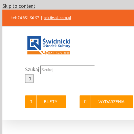
Skip to content
tel: 74 851 56 57
|
sok@sok.com.pl
Szukaj
BILETY
WYDARZENIA